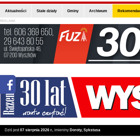
Aktualności
Stałe działy
Gminy
Archiwum
Rekomendac
REKLAMA
Dziś jest
07 sierpnia 2026 r.
, imieniny
Doroty, Sykstusa