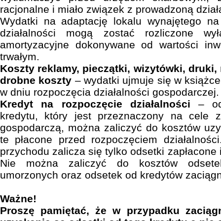
racjonalne i miało związek z prowadzoną dział
Wydatki na adaptację lokalu wynajętego na
działalności mogą zostać rozliczone wy
amortyzacyjne dokonywane od wartości inw
trwałym.
Koszty reklamy, pieczątki, wizytówki, druki,
drobne koszty
– wydatki ujmuje się w książc
w dniu rozpoczęcia działalności gospodarczej.
Kredyt na rozpoczęcie działalności
– ods
kredytu, który jest przeznaczony na cele z
gospodarczą, można zaliczyć do kosztów uzy
te płacone przed rozpoczęciem działalnośc
przychodu zalicza się tylko odsetki zapłacone 
Nie można zaliczyć do kosztów odsetek
umorzonych oraz odsetek od kredytów zaciągni
Ważne!
Proszę pamiętać, że w przypadku zaciąg