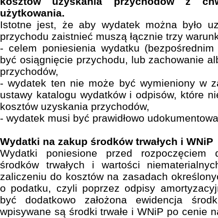
kosztów uzyskania przychodów z ch
użytkowania.
Istotne jest, że aby wydatek można było u
przychodu zaistnieć muszą łącznie trzy warunk
- celem poniesienia wydatku (bezpośrednim
być osiągnięcie przychodu, lub zachowanie al
przychodów,
- wydatek ten nie może być wymieniony w za
ustawy katalogu wydatków i odpisów, które n
kosztów uzyskania przychodów,
- wydatek musi być prawidłowo udokumentowa
Wydatki na zakup środków trwałych i WNiP
Wydatki poniesione przed rozpoczęciem d
środków trwałych i wartości niematerialny
zaliczeniu do kosztów na zasadach określony
o podatku, czyli poprzez odpisy amortyzacy
być dodatkowo założona ewidencja środk
wpisywane są środki trwałe i WNiP po cenie n