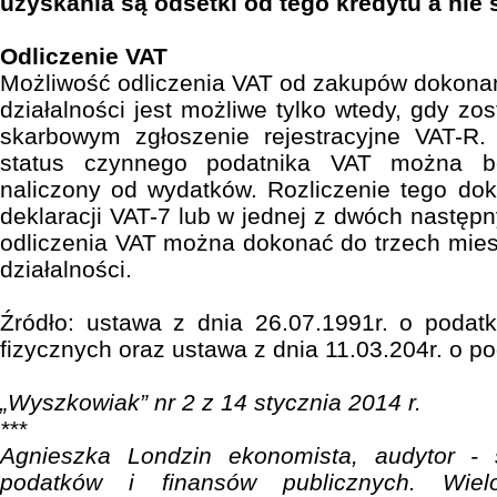
uzyskania są odsetki od tego kredytu a nie 
Odliczenie VAT
Możliwość odliczenia VAT od zakupów dokona
działalności jest możliwe tylko wtedy, gdy zo
skarbowym zgłoszenie rejestracyjne VAT-R
status czynnego podatnika VAT można bę
naliczony od wydatków. Rozliczenie tego do
deklaracji VAT-7 lub w jednej z dwóch następ
odliczenia VAT można dokonać do trzech mie
działalności.
Źródło: ustawa z dnia 26.07.1991r. o pod
fizycznych oraz ustawa z dnia 11.03.204r. o po
„Wyszkowiak” nr 2 z 14 stycznia 2014 r.
***
Agnieszka Londzin ekonomista, audytor - s
podatków i finansów publicznych. Wielo