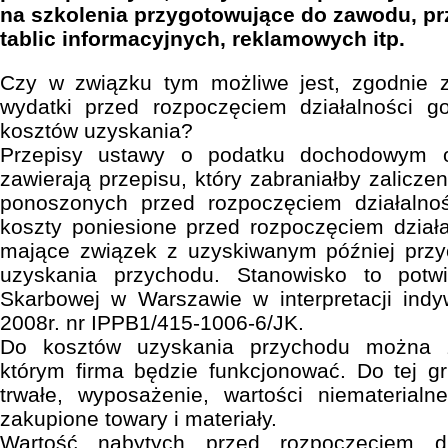
na szkolenia przygotowujące do zawodu, pr
tablic informacyjnych, reklamowych itp.
Czy w związku tym możliwe jest, zgodnie z
wydatki przed rozpoczęciem działalności go
kosztów uzyskania?
Przepisy ustawy o podatku dochodowym o
zawierają przepisu, który zabraniałby zalicz
ponoszonych przed rozpoczęciem działalno
koszty poniesione przed rozpoczęciem działa
mające związek z uzyskiwanym później prz
uzyskania przychodu. Stanowisko to potwi
Skarbowej w Warszawie w interpretacji indy
2008r. nr IPPB1/415-1006-6/JK.
Do kosztów uzyskania przychodu można za
którym firma będzie funkcjonować. Do tej gr
trwałe, wyposażenie, wartości niematerialn
zakupione towary i materiały.
Wartość nabytych przed rozpoczęciem dz