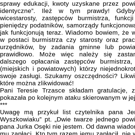
sprawy edukacji, kwoty uzyskane przez powi
identyczne”. Ileż w tym prawdy! Gdyby
wicestarosty, zastępców burmistrza, funkc
pieniędzy podatników, samorządy funkcjonow
jak funkcjonują teraz. Wiadomo bowiem, że 
w postaci burmistrza czy starosty oraz pra
urzędników, by zadania gminne lub powi
prawidłowo. Może więc należy się zasta
dalszego opłacania zastępców burmistrza,
(miejskich i powiatowych) którzy niejednokro
swoje zasługi. Szukamy oszczędności? Likw
które można zlikwidować!
Pani Teresie Trzasce składam gratulacje, 
pokazała po kolejnym ataku skierowanym w jej
***
Uwagę mą przykuł list czytelnika pana 
Wyszkowiaku” pt. „Dwie twarze jednego powi
pana Jurka Osęki nie jestem. Od dawna wiadom
mu zapłaci. Kto tym razem jemu zapłacił, ni