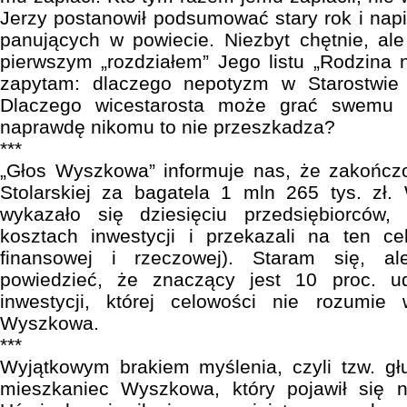
Jerzy postanowił podsumować stary rok i nap
panujących w powiecie. Niezbyt chętnie, al
pierwszym „rozdziałem” Jego listu „Rodzina
zapytam: dlaczego nepotyzm w Starostwie 
Dlaczego wicestarosta może grać swemu 
naprawdę nikomu to nie przeszkadza?
***
„Głos Wyszkowa” informuje nas, że zakońc
Stolarskiej za bagatela 1 mln 265 tys. zł.
wykazało się dziesięciu przedsiębiorców,
kosztach inwestycji i przekazali na ten ce
finansowej i rzeczowej). Staram się, ale
powiedzieć, że znaczący jest 10 proc. ud
inwestycji, której celowości nie rozumie
Wyszkowa.
***
Wyjątkowym brakiem myślenia, czyli tzw. gł
mieszkaniec Wyszkowa, który pojawił się na