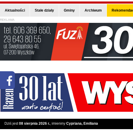
Aktualności
Stałe działy
Gminy
Archiwum
Rekomendac
REKLAMA
Dziś jest
08 sierpnia 2026 r.
, imieniny
Cypriana, Emiliana