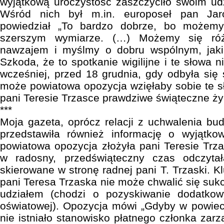
wyjątkową uroczystość zaszczyciło swoim udz
Wśród nich był m.in. europoseł pan Jaro
powiedział „To bardzo dobrze, bo możem
szerszym wymiarze. (…) Możemy się róż
nawzajem i myślmy o dobru wspólnym, jaki
Szkoda, że to spotkanie wigilijne i te słowa 
wcześniej, przed 18 grudnia, gdy odbyła się
może powiatowa opozycja wzięłaby sobie te sł
pani Teresie Trzasce prawdziwe świąteczne ży
***
Moja gazeta, oprócz relacji z uchwalenia bud
przedstawiła również informację o wyjątkow
powiatowa opozycja złożyła pani Teresie Trza
w radosny, przedświąteczny czas odczytał
skierowane w stronę radnej pani T. Trzaski. 
pani Teresa Trzaska nie może chwalić się sukc
udziałem (chodzi o pozyskiwanie dodatko
oświatowej). Opozycja mówi „Gdyby w powie
nie istniało stanowisko płatnego członka zar