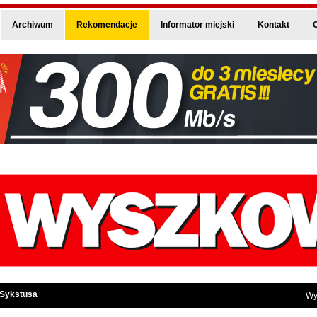
Archiwum
Rekomendacje
Informator miejski
Kontakt
O
 Sykstusa
Wy