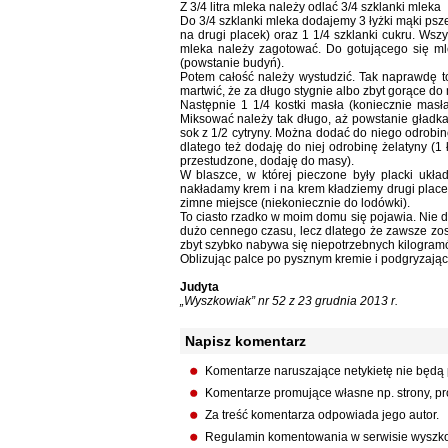
Z 3/4 litra mleka należy odlać 3/4 szklanki mleka
Do 3/4 szklanki mleka dodajemy 3 łyżki mąki pszen
na drugi placek) oraz 1 1/4 szklanki cukru. Wsz
mleka należy zagotować. Do gotującego się m
(powstanie budyń).
Potem całość należy wystudzić. Tak naprawdę t
martwić, że za długo stygnie albo zbyt gorące do 
Następnie 1 1/4 kostki masła (koniecznie mas
Miksować należy tak długo, aż powstanie gładka
sok z 1/2 cytryny. Można dodać do niego odrobinę
dlatego też dodaję do niej odrobinę żelatyny (1
przestudzone, dodaję do masy).
W blaszce, w której pieczone były placki ukł
nakładamy krem i na krem kładziemy drugi place
zimne miejsce (niekoniecznie do lodówki).
To ciasto rzadko w moim domu się pojawia. Nie d
dużo cennego czasu, lecz dlatego że zawsze zost
zbyt szybko nabywa się niepotrzebnych kilogramó
Oblizując palce po pysznym kremie i podgryzając
Judyta
„Wyszkowiak” nr 52 z 23 grudnia 2013 r.
Napisz komentarz
Komentarze naruszające netykietę nie będą
Komentarze promujące własne np. strony, pro
Za treść komentarza odpowiada jego autor.
Regulamin komentowania w serwisie wyszko