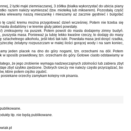
nej, 2 łyżki mąki ziemniaczanej, 3 żółtka (białka wykorzystać do ubicia piany
ystko razem należy wymieszać (tzw. miotełką lub mikserem). Pozostałą część
leka wlewamy naszą mieszankę i mieszamy aż zacznie gęstnieć i bulgotać
o tę część kremu można przygotować dzień wcześniej. Potem nie trzeba się
masła dodaliśmy i w kremie gluty jakieś powstały.
ła!) zmiksujemy na puszek. Potem powoli do masła dodajemy zimny budyń.
, puszysta masa. Ponieważ ja lubię lekko kwaśne rzeczy, to dodaję do masy
 szlachetnego alkoholu, jeśli ktoś tak lubi. Powstała masa jest dosyć rzadka,
 łyżeczkę żelatyny rozpuszczam w małej ilości gorącej wody i na sam koniec,
adamy jeden placek na dno do góry nogami, tzn. orzechami na dół. Potem
k w sposób prawidłowy, tzn. orzechami do góry. Gotowe ciasto odstawiamy w
latego, że jego zrobienie wymaga nadzwyczajnych zdolności lub zabiera zbyt
aje zbyt szybko zjedzone. Dobrych rzeczy nie należy często przyrządzać, bo
w, które potem ciężko zgubić.
 posiekane orzechy zamykam kolejny rok pisania.
 publikowane.
dukty itp. nie będą publikowane.
wiak.pl