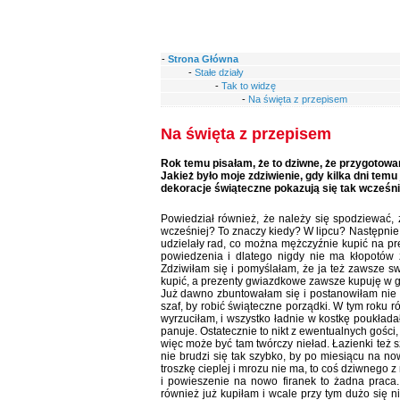
-
Strona Główna
-
Stałe działy
-
Tak to widzę
-
Na święta z przepisem
Na święta z przepisem
Rok temu pisałam, że to dziwne, że przygotowa
Jakież było moje zdziwienie, gdy kilka dni temu 
dekoracje świąteczne pokazują się tak wcześni
Powiedział również, że należy się spodziewać, 
wcześniej? To znaczy kiedy? W lipcu? Następnie
udzielały rad, co można mężczyźnie kupić na pre
powiedzenia i dlatego nigdy nie ma kłopotów
Zdziwiłam się i pomyślałam, że ja też zawsze s
kupić, a prezenty gwiazdkowe zawsze kupuję w g
Już dawno zbuntowałam się i postanowiłam nie
szaf, by robić świąteczne porządki. W tym roku 
wyrzuciłam, i wszystko ładnie w kostkę poukłada
panuje. Ostatecznie to nikt z ewentualnych gości,
więc może być tam twórczy nieład. Łazienki też
nie brudzi się tak szybko, by po miesiącu na nowo
troszkę cieplej i mrozu nie ma, to coś dziwnego z
i powieszenie na nowo firanek to żadna praca
również już kupiłam i wcale przy tym dużo się