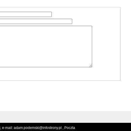
i
, e-mail:
adam.podemski@infostrony.pl ,
Poczta