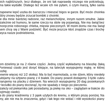
ch najbliższych, lecz dlatego, że oni tak naprawdę niczego nie potrzebują.
e na takie wydatki. Dlatego też wcale ich nie pytam, o czym marzą, tylko sama
ę zapewne lepić uszka do barszczu i mieszać bigos w garze. Być może choinka
który znowu będzie zrzucał bombki z choinki.
e dla mnie bardziej radosne, raz melancholijne, innym razem smutne. Jakie
ależnie od humoru, te same rzeczy na stole się pojawiają. Nie ma świąt bez
łasnoręcznie robionego chleba, mięsiw pieczonych. W moim domu nie ma świąt
sem chcę się z Wami podzielić. Być może jeszcze ktoś znajdzie czas i trochę
chwyca nasze podniebienia.
tem dzielimy je na 2 równe części. Jedną część wykładamy na blaszkę (taką
onieważ ciasto jest dosyć klejące, na talerzyk wysypujemy mąkę, w której
aszkę.
nie więcej niż 1/2 słoika). Ma to być marmolada, a nie dżem, który niestety
ubijamy na sztywno pianę z 4 białek. Do piany powoli dodajemy 3 łyżki cukru
smarujemy na placku z dżemem. Na wierzch wysypujemy 20 dag posiekanych
leciutko do piany docisnąć, by nie spadały z niego po pieczeniu.
zależy od piekarnika jaki posiadamy, ja piekę na oko – zaglądam w trakcie do
wyjmuję ciasto).
a do piany kradniemy z 3 jajek użytych do kremu, o którym piszę poniżej. Na
y, ale nie ma to znaczenia, gdyż i tak tego nie widać i nikt wysokości piany