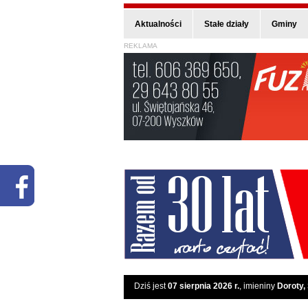
Aktualności
Stałe działy
Gminy
REKLAMA
Dziś jest
07 sierpnia 2026 r.
, imieniny
Doroty,