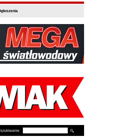
głoszenia
szukiwanie: