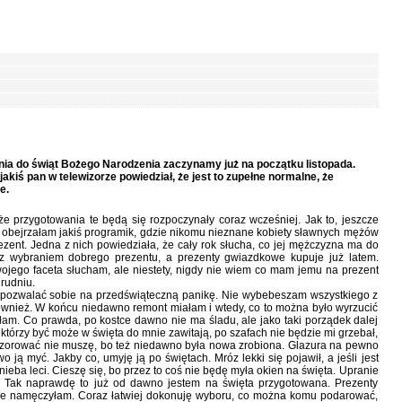
nia do świąt Bożego Narodzenia zaczynamy już na początku listopada.
jakiś pan w telewizorze powiedział, że jest to zupełne normalne, że
e.
że przygotowania te będą się rozpoczynały coraz wcześniej. Jak to, jeszcze
 obejrzałam jakiś programik, gdzie nikomu nieznane kobiety sławnych mężów
zent. Jedna z nich powiedziała, że cały rok słucha, co jej mężczyzna ma do
 z wybraniem dobrego prezentu, a prezenty gwiazdkowe kupuje już latem.
wojego faceta słucham, ale niestety, nigdy nie wiem co mam jemu na prezent
rudniu.
 pozwalać sobie na przedświąteczną panikę. Nie wybebeszam wszystkiego z
również. W końcu niedawno remont miałam i wtedy, co to można było wyrzucić
łam. Co prawda, po kostce dawno nie ma śladu, ale jako taki porządek dalej
 którzy być może w święta do mnie zawitają, po szafach nie będzie mi grzebał,
 szorować nie muszę, bo też niedawno była nowa zrobiona. Glazura na pewno
 ją myć. Jakby co, umyję ją po świętach. Mróz lekki się pojawił, a jeśli jest
 nieba leci. Cieszę się, bo przez to coś nie będę myła okien na święta. Upranie
. Tak naprawdę to już od dawno jestem na święta przygotowana. Prezenty
 nie namęczyłam. Coraz łatwiej dokonuję wyboru, co można komu podarować,