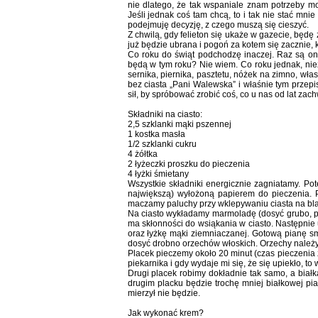
nie dlatego, że tak wspaniale znam potrzeby moi
Jeśli jednak coś tam chcą, to i tak nie stać mni
podejmuję decyzję, z czego muszą się cieszyć.
Z chwilą, gdy felieton się ukaże w gazecie, będ
już będzie ubrana i pogoń za kotem się zacznie, 
Co roku do świąt podchodzę inaczej. Raz są on
będą w tym roku? Nie wiem. Co roku jednak, niez
sernika, piernika, pasztetu, nóżek na zimno, w
bez ciasta „Pani Walewska” i właśnie tym przepi
sił, by spróbować zrobić coś, co u nas od lat za
Składniki na ciasto:
2,5 szklanki mąki pszennej
1 kostka masła
1/2 szklanki cukru
4 żółtka
2 łyżeczki proszku do pieczenia
4 łyżki śmietany
Wszystkie składniki energicznie zagniatamy. Po
największą) wyłożoną papierem do pieczenia. P
maczamy paluchy przy wklepywaniu ciasta na bl
Na ciasto wykładamy marmoladę (dosyć grubo, pew
ma skłonności do wsiąkania w ciasto. Następnie 
oraz łyżkę mąki ziemniaczanej. Gotową pianę 
dosyć drobno orzechów włoskich. Orzechy należy 
Placek pieczemy około 20 minut (czas pieczenia 
piekarnika i gdy wydaje mi się, że się upiekło, to 
Drugi placek robimy dokładnie tak samo, a białk
drugim placku będzie trochę mniej białkowej pian
mierzył nie będzie.
Jak wykonać krem?