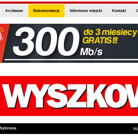
Archiwum
Rekomendacje
Informator miejski
Kontakt
O
 Sykstusa
Wy