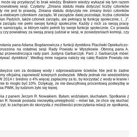
co może się przydarzyć to brak wiedzy. Brakiem wiedzy wykazał się tym razem
 powiatowej sesji. Czytamy: „Zmiana statutu miała dotyczyć liczby członków
ty nie jest to prawdą. Zmiana statutu dotyczyła nie zmiany ilości członków
yła etatowym członkiem zarządu. W zarządzie dalej pozostaje, liczba członków
ian Pędzich, także członek zarządu, ale pełniący tę funkcję społecznie, (…)”.
 zarządu nie pełni swojej funkcji społecznie. Każdy z nich za swoją pracę
m samorządu, w którym radni pełnili by swoje funkcje społecznie. Co prawda
y czy powiatowy za swoją pracę (udział w sesji, w posiedzeniach komisji, czy
wołania pana Adama Bogdanowicza z funkcji dyrektora Placówki Opiekuńczo-
ruszona na ostatniej sesji Rady Powiatu w Wyszkowie. Obroną pana A.
az przewodnicząca rady pani Justyna Garbarczyk. Pani J. Garbarczyk mówi:
ływać dyrektora”. Według mnie nagana należy się całej Radzie Powiatu nie
odwyżce cen za dostawę wody i odprowadzanie ścieków. Nie jest to żadne
iśmy oficjalną zapowiedź kolejnych podwyżek. Wtedy jednak nie wiedzieliśmy
2014 r. średnio o 4% więcej zapłacimy za to, by korzystać z wody w kranie i
mie to mogło być 10%. Dziękuję, że nie dwucyfrową procentową podwyżkę w
 PWiK, by ludziom żyło się lepiej.
ania z panem Jerzym R. Nowakiem. Byłam, widziałam, słuchałam. Spotkanie z
n R. Nowak posiada niezwykłą umiejętność – mówi tak, że chce się słuchać
czył, to zachęcam do skorzysta z możliwości przeczytania relacji ze spotkania,