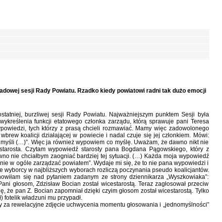
padowej sesji Rady Powiatu. Rzadko kiedy powiatowi radni tak dużo emocji
statniej, burzliwej sesji Rady Powiatu. Najważniejszym punktem Sesji była
wykreślenia funkcji etatowego członka zarządu, którą sprawuje pani Teresa
powiedzi, tych którzy z prasą chcieli rozmawiać. Mamy więc zadowolonego
 wbrew koalicji działającej w powiecie i nadal czuje się jej członkiem. Mówi:
yśli (…)”. Więc ja również wypowiem co myślę. Uważam, że dawno nikt nie
estarosta. Czytam wypowiedź starosty pana Bogdana Pągowskiego, który z
no nie chciałbym zaogniać bardziej tej sytuacji. (…) Każda moja wypowiedź
nie w ogóle zarządzać powiatem”. Wydaje mi się, że to nie pana wypowiedzi i
e wyborcy w najbliższych wyborach rozliczą poczynania pseudo koalicjantów.
nowiłam się nad pytaniem zadanym ze strony dziennikarza „Wyszkowiaka”:
Pani głosom, Zdzisław Bocian został wicestarostą. Teraz zagłosował przeciw
ię, że pan Z. Bocian zapomniał dzięki czyim głosom został wicestarostą. Tylko
) fotelik władzuni mu przypadł.
ary za rewelacyjne zdjęcie uchwycenia momentu głosowania i „jednomyślności”