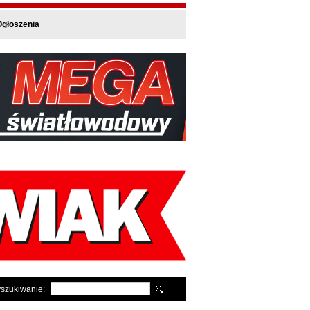
głoszenia
szukiwanie: