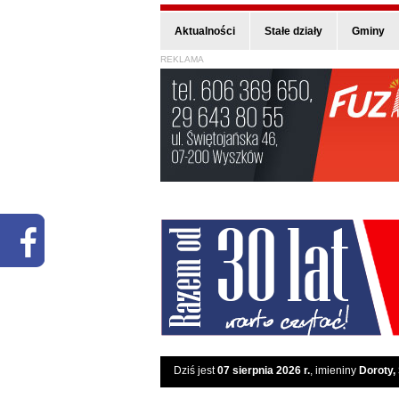
Aktualności
Stałe działy
Gminy
REKLAMA
Dziś jest
07 sierpnia 2026 r.
, imieniny
Doroty,