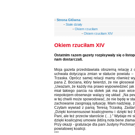
-
Strona Główna
-
Stałe działy
-
Okiem rzuciłam
-
Okiem rzuciłam XIV
Okiem rzuciłam XIV
Ostatnim razem gazety rozpisywały się o listo
nam dostarczali.
Moja gazeta przedstawiała obszerną relację z o
uchwała dotycząca zmian w statucie powiatu – 
Trzaska. Oprócz samej relacji mamy również wy
pana Z. Bociana, który twierdzi, że nie głosował
„Uważam, że każdy ma prawo wypowiedzieć jak m
miał takiego parcia na stołek jak ma pan wic
niepokojem obserwuje walący się układ: „Na pew
w tej chwili może spowodować, że nie będę w sta
zachowanie zaogniają sytuację. Mam nadzieję, ż
Czytam wywiad z panią Teresą Trzaską. Zasta
„Dzięki konsensusowi koalicyjnemu i dzięki też 
Pani, ale też przeciw staroście (…).” Wydaje mi s
dzięki koalicyjnej umowie (którą nota bene złamał
Przy okazji - gratulacje dla pani Justyny Pochm
powiatowej koalicji.
***