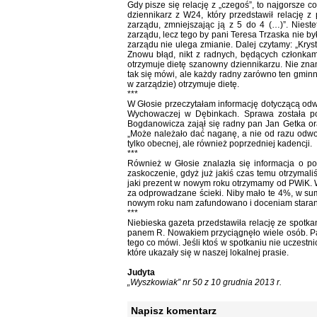
Gdy pisze się relację z „czegoś”, to najgorsze 
dziennikarz z W24, który przedstawił relację z
zarządu, zmniejszając ją z 5 do 4 (…)”. Nieste
zarządu, lecz tego by pani Teresa Trzaska nie b
zarządu nie ulega zmianie. Dalej czytamy: „Kryst
Znowu błąd, nikt z radnych, będących członkami
otrzymuje dietę szanowny dziennikarzu. Nie zna
tak się mówi, ale każdy radny zarówno ten gminn
w zarządzie) otrzymuje dietę.
***
W Głosie przeczytałam informację dotyczącą od
Wychowaczej w Dębinkach. Sprawa została po
Bogdanowicza zajął się radny pan Jan Getka or
„Może należało dać naganę, a nie od razu odwo
tylko obecnej, ale również poprzedniej kadencji.
***
Również w Głosie znalazła się informacja o p
zaskoczenie, gdyż już jakiś czas temu otrzymal
jaki prezent w nowym roku otrzymamy od PWiK. W 
za odprowadzane ścieki. Niby mało te 4%, w su
nowym roku nam zafundowano i doceniam starania
***
Niebieska gazeta przedstawiła relację ze spotk
panem R. Nowakiem przyciągnęło wiele osób. Pa
tego co mówi. Jeśli ktoś w spotkaniu nie uczestni
które ukazały się w naszej lokalnej prasie.
Judyta
„Wyszkowiak” nr 50 z 10 grudnia 2013 r.
Napisz komentarz