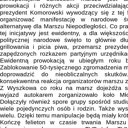
prowokacji i różnych akcji przeciwdziała
prezydent Komorowski wywodzący się z tej f
organizować manifestację w narodowe św
alternatywę dla Marszu Niepodległości. Co pr
tej inicjatywy jest ewidentny, a dla większośc
politycznej narodowe święto to głównie d
grillowania i picia piwa, przemarsz prezyd
zapędzonych rozkazem partyjnym urzędnikach
Ewidentną prowokacją w ubiegłym roku by
Zablokowanie 50-tysięcznego zgromadzenia mi
doprowadzić do nieobliczalnych skutkó
konsekwentna reakcja organizatorów marszu za
Z Wyszkowa co roku na marsz dojeżdża s
wyjazd autokarem zorganizowało koło Mło
Dołączyły również spore grupy spośród stud
wiele pojedynczych osób i rodzin. Także wy
wielu. Dzięki temu manipulacje będą miały krót
Kończę felieton w czasie trwania Marszu 