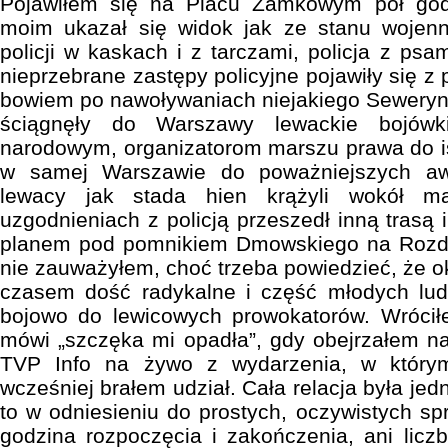
Pojawiłem się na Placu Zamkowym pół god
moim ukazał się widok jak ze stanu wojen
policji w kaskach i z tarczami, policja z psam
nieprzebrane zastępy policyjne pojawiły się 
bowiem po nawoływaniach niejakiego Sewery
ściągnęły do Warszawy lewackie bojówk
narodowym, organizatorom marszu prawa do ist
w samej Warszawie do poważniejszych aw
lewacy jak stada hien krążyli wokół ma
uzgodnieniach z policją przeszedł inną trasą 
planem pod pomnikiem Dmowskiego na Rozd
nie zauważyłem, choć trzeba powiedzieć, że o
czasem dość radykalne i część młodych lud
bojowo do lewicowych prowokatorów. Wrócił
mówi „szczęka mi opadła”, gdy obejrzałem na
TVP Info na żywo z wydarzenia, w którym
wcześniej brałem udział. Cała relacja była je
to w odniesieniu do prostych, oczywistych sp
godzina rozpoczęcia i zakończenia, ani liczb