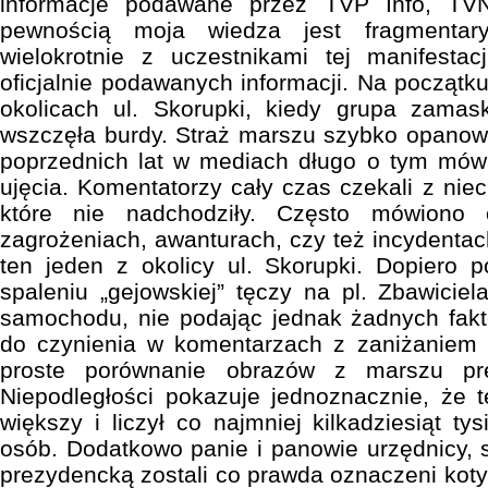
informacje podawane przez TVP Info, TV
pewnością moja wiedza jest fragmentar
wielokrotnie z uczestnikami tej manifestac
oficjalnie podawanych informacji. Na początk
okolicach ul. Skorupki, kiedy grupa zama
wszczęła burdy. Straż marszu szybko opanow
poprzednich lat w mediach długo o tym mów
ujęcia. Komentatorzy cały czas czekali z niec
które nie nadchodziły. Często mówiono 
zagrożeniach, awanturach, czy też incydentac
ten jeden z okolicy ul. Skorupki. Dopiero 
spaleniu „gejowskiej” tęczy na pl. Zbawiciel
samochodu, nie podając jednak żadnych fakt
do czynienia w komentarzach z zaniżaniem i
proste porównanie obrazów z marszu pr
Niepodległości pokazuje jednoznacznie, że te
większy i liczył co najmniej kilkadziesiąt t
osób. Dodatkowo panie i panowie urzędnicy, 
prezydencką zostali co prawda oznaczeni koty