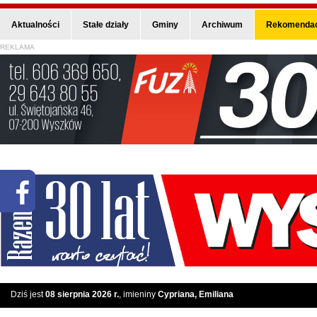
Aktualności
Stałe działy
Gminy
Archiwum
Rekomendac
REKLAMA
Dziś jest
08 sierpnia 2026 r.
, imieniny
Cypriana, Emiliana