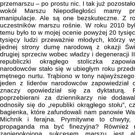
przemarszu – po prostu nic. I tak już pozostał
wokół Marszu Niepodległości mamy pr
manipulacje. Ale są one bezskuteczne. Z r
uczestników marszu rośnie. W roku 2010 było
temu było to w mojej ocenie powyżej 20 tysię
tysięcy ludzi przeważnie młodych, którzy 
jednej strony dumę narodową z okazji Świ
drugiej sprzeciw wobec władzy i degeneracji I
republiczki okrągłego stoliczka zapow
narodowców stało się w ubiegłym roku prze
mętnego nurtu. Trąbiono w tony najwyższego
jeden z liderów narodowców zapowiedział od
znaczy opowiedział się za dyktaturą. F
poprzebierani za dziennikarzy nie dodawa
odnosiły się do „republiki okrągłego stołu”, c
bagienka, które zafundowali nam panowie Wa
Michnik i ferajna. Prymitywne to chwyty,
propaganda ma być finezyjna? Również 
zaniepokojona sukcesem marszu jest ak