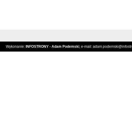
Wykonanie:
INFOSTRONY - Adam Podemski
, e-mail:
adam.podemski@infostro