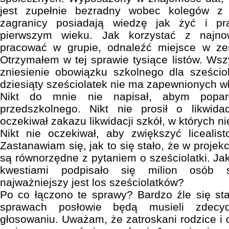
jest zupełnie bezradny wobec kolegów z 
zagranicy posiadają wiedzę jak żyć i p
pierwszym wieku. Jak korzystać z najnow
pracować w grupie, odnaleźć miejsce w ze
Otrzymałem w tej sprawie tysiące listów. Wsz
zniesienie obowiązku szkolnego dla sześcio
dziesiąty sześciolatek nie ma zapewnionych 
Nikt do mnie nie napisał, abym poparł
przedszkolnego. Nikt nie prosił o likwida
oczekiwał zakazu likwidacji szkół, w których n
Nikt nie oczekiwał, aby zwiększyć licealisto
Zastanawiam się, jak to się stało, że w projek
są równorzędne z pytaniem o sześciolatki. Jak 
kwestiami podpisało się milion osób s
najważniejszy jest los sześciolatków?
Po co łączono te sprawy? Bardzo źle się sta
sprawach posłowie będą musieli zde
głosowaniu. Uważam, że zatroskani rodzice i 