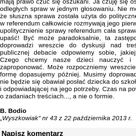
mają prawo czuć się oszukani. Ja czuję się 
odległych spraw w jednym głosowaniu. Nie m
że słuszna sprawa została użyta do politycznej
w referendum całkowicie rozmywają jego pierw
upolitycznienie sprawy referendum cała spraw
upaść! Być może paradoksalnie, ta zastęp
doprowadzi wreszcie do dyskusji nad tr
publicznej debacie odpowiemy sobie, jakiej
Czego chcemy nasze dzieci nauczyć i j
zaproponować. Może rozpoczniemy wreszcie 
formę dopasujemy później. Musimy doprowadz
nie będzie się obawiał posłać dziecka do szkoł
i odpowiadającej na jego potrzeby. Czas na p
o zadaniach treściach..., a nie o formie.
B. Bodio
„Wyszkowiak” nr 43 z 22 października 2013 r.
Napisz komentarz