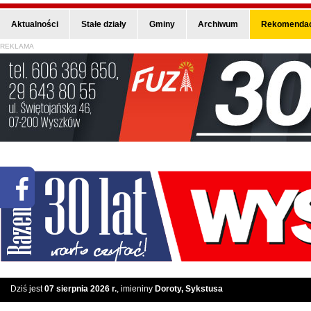
Aktualności
Stałe działy
Gminy
Archiwum
Rekomendac
REKLAMA
Dziś jest
07 sierpnia 2026 r.
, imieniny
Doroty, Sykstusa