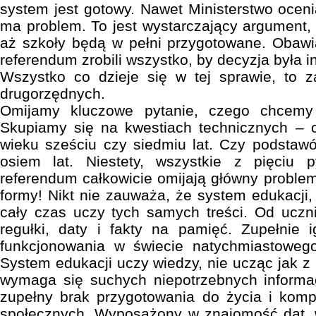
system jest gotowy. Nawet Ministerstwo oceni
ma problem. To jest wystarczający argument,
aż szkoły będą w pełni przygotowane. Obawi
referendum zrobili wszystko, by decyzja była i
Wszystko co dzieje się w tej sprawie, to 
drugorzędnych.
Omijamy kluczowe pytanie, czego chcemy
Skupiamy się na kwestiach technicznych –
wieku sześciu czy siedmiu lat. Czy podsta
osiem lat. Niestety, wszystkie z pięciu
referendum całkowicie omijają główny proble
formy! Nikt nie zauważa, że system edukacji
cały czas uczy tych samych treści. Od uczn
regułki, daty i fakty na pamięć. Zupełnie 
funkcjonowania w świecie natychmiastowego
System edukacji uczy wiedzy, nie ucząc jak z 
wymaga się suchych niepotrzebnych informac
zupełny brak przygotowania do życia i kompl
społecznych. Wyposażony w znajomość dat, 