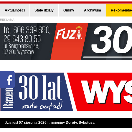
Aktualności
Stałe działy
Gminy
Archiwum
Rekomendac
REKLAMA
Dziś jest
07 sierpnia 2026 r.
, imieniny
Doroty, Sykstusa