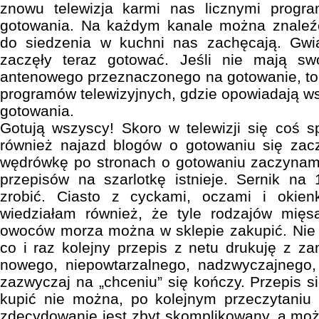
znowu telewizja karmi nas licznymi progra
gotowania. Na każdym kanale można znaleźć
do siedzenia w kuchni nas zachęcają. Gw
zaczęły teraz gotować. Jeśli nie mają sw
antenowego przeznaczonego na gotowanie, to
programów telewizyjnych, gdzie opowiadają ws
gotowania.
Gotują wszyscy! Skoro w telewizji się coś sp
również najazd blogów o gotowaniu się zac
wędrówkę po stronach o gotowaniu zaczynam.
przepisów na szarlotkę istnieje. Sernik 
zrobić. Ciasto z cyckami, oczami i okie
wiedziałam również, że tyle rodzajów mięsa
owoców morza można w sklepie zakupić. Nie 
co i raz kolejny przepis z netu drukuję z z
nowego, niepowtarzalnego, nadzwyczajnego, 
zazwyczaj na „chceniu” się kończy. Przepis si
kupić nie można, po kolejnym przeczytaniu 
zdecydowanie jest zbyt skomplikowany, a może