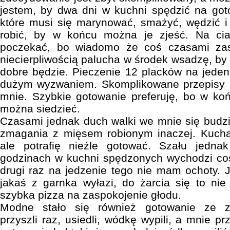
jestem, by dwa dni w kuchni spędzić na got
które musi się marynować, smażyć, wędzić i
robić, by w końcu można je zjeść. Na ci
poczekać, bo wiadomo że coś czasami zas
niecierpliwością palucha w środek wsadzę, by
dobre będzie. Pieczenie 12 placków na jeden 
dużym wyzwaniem. Skomplikowane przepisy 
mnie. Szybkie gotowanie preferuję, bo w koń
można siedzieć.
Czasami jednak duch walki we mnie się budz
zmagania z mięsem robionym inaczej. Kucha
ale potrafię nieźle gotować. Szału jedna
godzinach w kuchni spędzonych wychodzi coś,
drugi raz na jedzenie tego nie mam ochoty. J
jakaś z garnka wyłazi, do żarcia się to nie
szybka pizza na zaspokojenie głodu.
Modne stało się również gotowanie ze z
przyszli raz, usiedli, wódkę wypili, a mnie pr