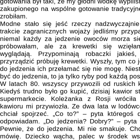
gotowania był taki, że my głodni wódkę wypiliś
zakupionego na wspólne gotowanie tradycyjn
zrobiłam.
Modne stało się jeść rzeczy nadzwyczajnie
trakcie zagranicznych wojaży jedliśmy przy
niemal każdy za jedzenie owoców morza się
próbowałam, ale za krewetki się wzięła
wyglądają. Przypominają robaczki jakie
przyrządzić próbuję krewetki. Wyszły, tym co j
do jedzenia ich przełamać się nie mogę. Niest
być do jedzenia, to ja tylko ryby pod każdą po
W latach 80. wszyscy przywozili od ruskich 
Kiedyś trudno było go kupić, dzisiaj kawior 
supermarkecie. Koleżanka z Rosji wróciła
kawioru mi przywiozła. Ze dwa lata w lodówce
chciał spojrzeć. „Co to?” – pyta któregoś 
odpowiadam. „Do jedzenia? Dobry?” – pyta 
Pewnie, że do jedzenia. Mi nie smakuje. Chce
mówię. Dziecko wącha, palec w środek w