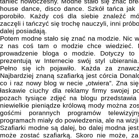
taniec nowoczesny. Modne stało się znać brea
house dance, disco dance. Szkół tańca jak
porobiło. Każdy coś dla siebie znaleźć mó
zaczęli i tańczyć się trochę nauczyli, inni prób
dalej posiadają.
Potem modne stało się znać na modzie. Nic 
z nas coś tam o modzie chce wiedzieć. 
prowadzenie bloga o modzie. Dotyczy to z
prezentują w Internecie swój styl ubierania
Pełno się ich pojawiło. Każda za znawc
Najbardziej znaną szafiarką jest córcia Dona
co i raz nowy blog w necie „otwiera”. Zna się 
łaskawie ciuchy dla reklamy firmy swojej 
pozach tysiące zdjęć na blogu przedstawia 
niewielkie pieniądze królową mody można zost
gośćmi porannych programów telewizyjn
programach miały do powiedzenia, ale na wizji 
Szafiarki modne są dalej, bo dalej modna jes
może zostać szafiarką. Skoro nie może, za 