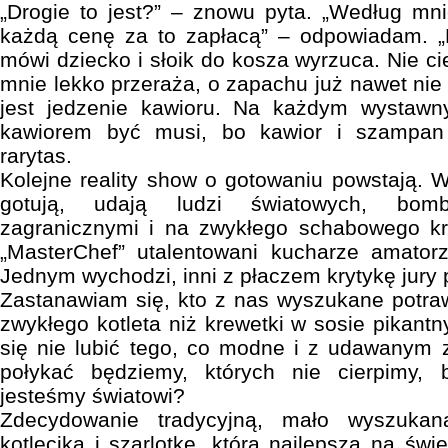
„Drogie to jest?” – znowu pyta. „Według mni
każdą cenę za to zapłacą” – odpowiadam. „N
mówi dziecko i słoik do kosza wyrzuca. Nie c
mnie lekko przeraża, o zapachu już nawet n
jest jedzenie kawioru. Na każdym wystawn
kawiorem być musi, bo kawior i szampan
rarytas.
Kolejne reality show o gotowaniu powstają.
gotują, udają ludzi światowych, bom
zagranicznymi i na zwykłego schabowego k
„MasterChef” utalentowani kucharze amatorz
Jednym wychodzi, inni z płaczem krytykę jury 
Zastanawiam się, kto z nas wyszukane potraw
zwykłego kotleta niż krewetki w sosie pikan
się nie lubić tego, co modne i z udawany
połykać będziemy, których nie cierpimy,
jesteśmy światowi?
Zdecydowanie tradycyjną, mało wyszuka
kotlecika i szarlotkę, którą najlepszą na świe