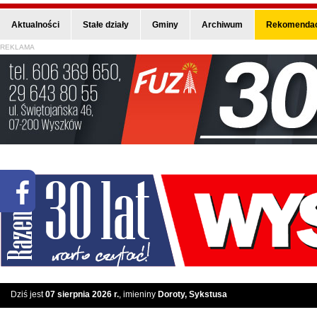
Aktualności
Stałe działy
Gminy
Archiwum
Rekomendac
REKLAMA
Dziś jest
07 sierpnia 2026 r.
, imieniny
Doroty, Sykstusa