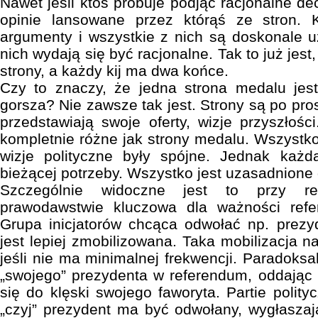
Nawet jeśli ktoś próbuje podjąć racjonalne dec
opinie lansowane przez którąś ze stron.
argumenty i wszystkie z nich są doskonale 
nich wydają się być racjonalne. Tak to już jes
strony, a każdy kij ma dwa końce.
Czy to znaczy, że jedna strona medalu jest
gorsza? Nie zawsze tak jest. Strony są po pros
przedstawiają swoje oferty, wizje przyszłości
kompletnie różne jak strony medalu. Wszystko
wizje polityczne były spójne. Jednak każd
bieżącej potrzeby. Wszystko jest uzasadnione 
Szczególnie widoczne jest to przy r
prawodawstwie kluczowa dla ważności refe
Grupa inicjatorów chcąca odwołać np. prezy
jest lepiej zmobilizowana. Taka mobilizacja na
jeśli nie ma minimalnej frekwencji. Paradoksal
„swojego” prezydenta w referendum, oddając 
się do klęski swojego faworyta. Partie polit
„czyj” prezydent ma być odwołany, wygłaszaj