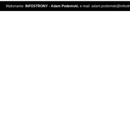
Wykonanie:
INFOSTRONY - Adam Podemski
, e-mail:
adam.podemski@infostro