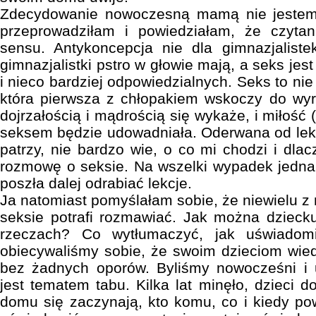
Zdecydowanie nowoczesną mamą nie jeste
przeprowadziłam i powiedziałam, że czyta
sensu. Antykoncepcja nie dla gimnazjaliste
gimnazjalistki pstro w głowie mają, a seks jes
i nieco bardziej odpowiedzialnych. Seks to nie
która pierwsza z chłopakiem wskoczy do wyra
dojrzałością i mądrością się wykaże, i miłość 
seksem będzie udowadniała. Oderwana od lekc
patrzy, nie bardzo wie, o co mi chodzi i dla
rozmowę o seksie. Na wszelki wypadek jednak
poszła dalej odrabiać lekcje.
Ja natomiast pomyślałam sobie, że niewielu z
seksie potrafi rozmawiać. Jak można dzieck
rzeczach? Co wytłumaczyć, jak uświadom
obiecywaliśmy sobie, że swoim dzieciom wie
bez żadnych oporów. Byliśmy nowocześni i 
jest tematem tabu. Kilka lat minęło, dzieci d
domu się zaczynają, kto komu, co i kiedy po