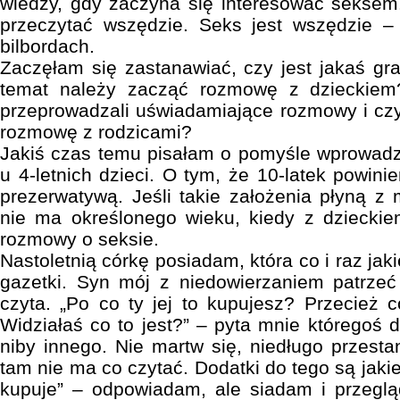
wiedzy, gdy zaczyna się interesować seksem
przeczytać wszędzie. Seks jest wszędzie – 
bilbordach.
Zaczęłam się zastanawiać, czy jest jakaś gra
temat należy zacząć rozmowę z dzieckiem
przeprowadzali uświadamiające rozmowy i czy
rozmowę z rodzicami?
Jakiś czas temu pisałam o pomyśle wprowadz
u 4-letnich dzieci. O tym, że 10-latek powinie
prezerwatywą. Jeśli takie założenia płyną z 
nie ma określonego wieku, kiedy z dzieck
rozmowy o seksie.
Nastoletnią córkę posiadam, która co i raz jak
gazetki. Syn mój z niedowierzaniem patrzeć
czyta. „Po co ty jej to kupujesz? Przecież c
Widziałaś co to jest?” – pyta mnie któregoś d
niby innego. Nie martw się, niedługo przesta
tam nie ma co czytać. Dodatki do tego są jaki
kupuje” – odpowiadam, ale siadam i przeglą