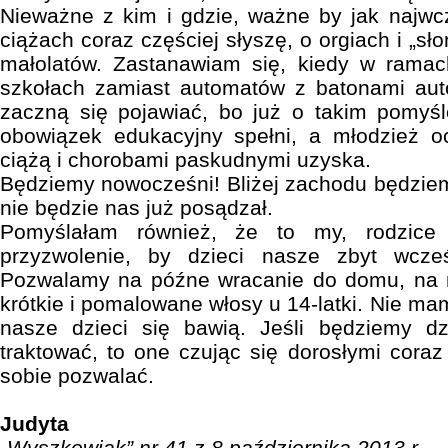
Nieważne z kim i gdzie, ważne by jak najwc
ciążach coraz częściej słyszę, o orgiach i „s
małolatów. Zastanawiam się, kiedy w ramac
szkołach zamiast automatów z batonami au
zaczną się pojawiać, bo już o takim pomyśl
obowiązek edukacyjny spełni, a młodzież o
ciążą i chorobami paskudnymi uzyska.
Będziemy nowocześni! Bliżej zachodu będziem
nie będzie nas już posądzał.
Pomyślałam również, że to my, rodzice 
przyzwolenie, by dzieci nasze zbyt wcześ
Pozwalamy na późne wracanie do domu, na ma
krótkie i pomalowane włosy u 14-latki. Nie mam
nasze dzieci się bawią. Jeśli będziemy dzi
traktować, to one czując się dorosłymi cora
sobie pozwalać.
Judyta
„Wyszkowiak” nr 41 z 8 października 2013 r.