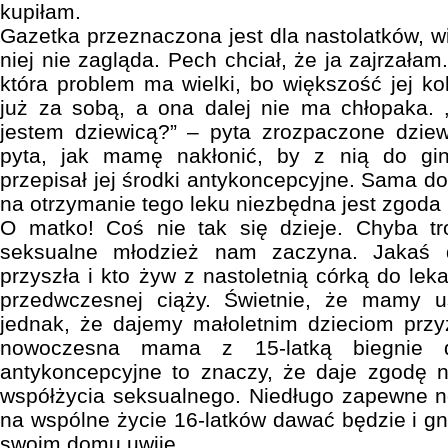
kupiłam.
Gazetka przeznaczona jest dla nastolatków, w
niej nie zagląda. Pech chciał, że ja zajrzałam
która problem ma wielki, bo większość jej k
już za sobą, a ona dalej nie ma chłopaka. 
jestem dziewicą?” – pyta zrozpaczone dziew
pyta, jak mamę nakłonić, by z nią do gin
przepisał jej środki antykoncepcyjne. Sama do
na otrzymanie tego leku niezbędna jest zgoda 
O matko! Coś nie tak się dzieje. Chyba t
seksualne młodzież nam zaczyna. Jakaś
przyszła i kto żyw z nastoletnią córką do lek
przedwczesnej ciąży. Świetnie, że mamy u
jednak, że dajemy małoletnim dzieciom przy
nowoczesna mama z 15-latką biegnie d
antykoncepcyjne to znaczy, że daje zgodę n
współżycia seksualnego. Niedługo zapewne
na wspólne życie 16-latków dawać będzie i gn
swoim domu uwije.