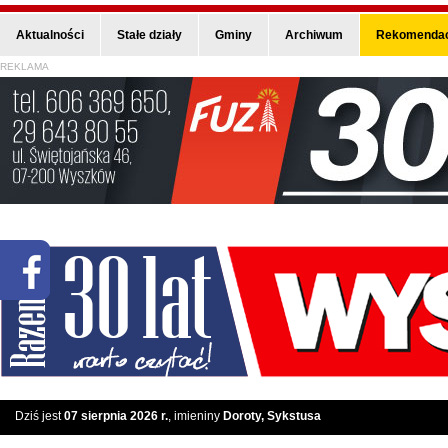
Aktualności
Stałe działy
Gminy
Archiwum
Rekomendac
REKLAMA
Dziś jest
07 sierpnia 2026 r.
, imieniny
Doroty, Sykstusa