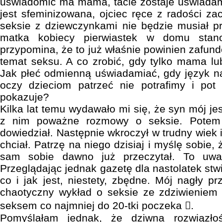
uświadomić ma mama, tacie zostaje uświadami
jest sfeminizowana, ojciec ręce z radości za
seksie z dziewczynkami nie będzie musiał pr
matka kobiecy pierwiastek w domu stano
przypomina, że to już właśnie powinien zafu
temat seksu. A co zrobić, gdy tylko mama lu
Jak płeć odmienną uświadamiać, gdy język n
oczy dzieciom patrzeć nie potrafimy i pot
pokazuje?
Kilka lat temu wydawało mi się, że syn mój je
z nim poważne rozmowy o seksie. Potem
dowiedział. Następnie wkroczył w trudny wiek
chciał. Patrzę na niego dzisiaj i myślę sobie,
sam sobie dawno już przeczytał. To uwa
Przeglądając jednak gazetę dla nastolatek stw
co i jak jest, niestety, zbędne. Mój nagły pr
chaotyczny wykład o seksie ze zdziwieniem p
seksem co najmniej do 20-tki poczeka .
Pomyślałam jednak, że dziwna rozwiązłoś