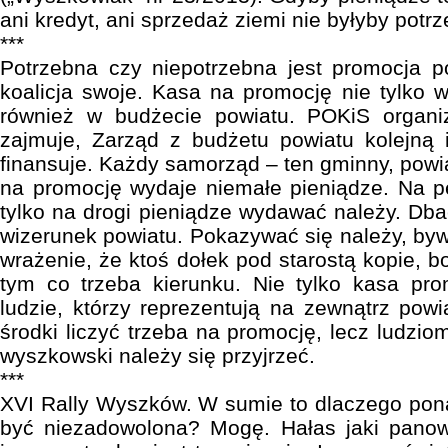
ani kredyt, ani sprzedaż ziemi nie byłyby potr
***
Potrzebna czy niepotrzebna jest promocja p
koalicja swoje. Kasa na promocję nie tylko w
również w budżecie powiatu. POKiS organi
zajmuje, Zarząd z budżetu powiatu kolejną 
finansuje. Każdy samorząd – ten gminny, powi
na promocję wydaje niemałe pieniądze. Na p
tylko na drogi pieniądze wydawać należy. Dba
wizerunek powiatu. Pokazywać się należy, b
wrażenie, że ktoś dołek pod starostą kopie, 
tym co trzeba kierunku. Nie tylko kasa pro
ludzie, którzy reprezentują na zewnątrz pow
środki liczyć trzeba na promocję, lecz ludzi
wyszkowski należy się przyjrzeć.
***
XVI Rally Wyszków. W sumie to dlaczego po
być niezadowolona? Mogę. Hałas jaki panowa