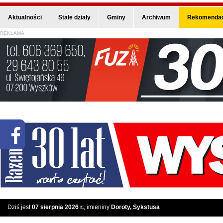
Aktualności
Stałe działy
Gminy
Archiwum
Rekomendac
REKLAMA
Dziś jest
07 sierpnia 2026 r.
, imieniny
Doroty, Sykstusa