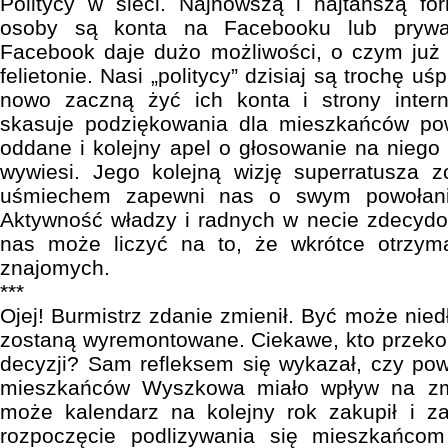
Politycy w sieci. Najnowszą i najtańszą f
osoby są konta na Facebooku lub prywat
Facebook daje dużo możliwości, o czym już
felietonie. Nasi „politycy” dzisiaj są trochę uś
nowo zaczną żyć ich konta i strony inter
skasuje podziękowania dla mieszkańców po
oddane i kolejny apel o głosowanie na niego
wywiesi. Jego kolejną wizję superratusza
uśmiechem zapewni nas o swym powołaniu
Aktywność władzy i radnych w necie zdecydo
nas może liczyć na to, że wkrótce otrzym
znajomych.
***
Ojej! Burmistrz zdanie zmienił. Być może nied
zostaną wyremontowane. Ciekawe, kto przeko
decyzji? Sam refleksem się wykazał, czy po
mieszkańców Wyszkowa miało wpływ na zm
może kalendarz na kolejny rok zakupił i z
rozpoczęcie podlizywania się mieszkańcom