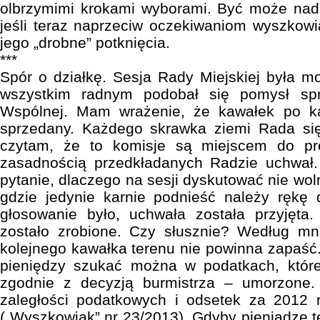
olbrzymimi krokami wyborami. Być może nadz
jeśli teraz naprzeciw oczekiwaniom wyszkow
jego „drobne” potknięcia.
***
Spór o działkę. Sesja Rady Miejskiej była m
wszystkim radnym podobał się pomysł spr
Wspólnej. Mam wrażenie, że kawałek po 
sprzedany. Każdego skrawka ziemi Rada się
czytam, że to komisje są miejscem do pr
zasadnością przedkładanych Radzie uchwał.
pytanie, dlaczego na sesji dyskutować nie wol
gdzie jedynie karnie podnieść należy rękę 
głosowanie było, uchwała została przyjęta
zostało zrobione. Czy słusznie? Według mn
kolejnego kawałka terenu nie powinna zapaść
pieniędzy szukać można w podatkach, które 
zgodnie z decyzją burmistrza – umorzone
zaległości podatkowych i odsetek za 2012 
(„Wyszkowiak” nr 23/2013). Gdyby pieniądze te