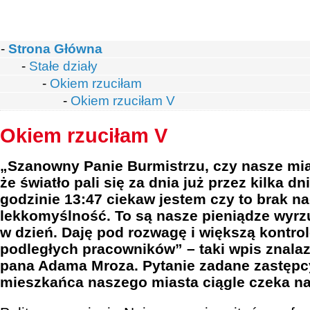
-
Strona Główna
-
Stałe działy
-
Okiem rzuciłam
-
Okiem rzuciłam V
Okiem rzuciłam V
„Szanowny Panie Burmistrzu, czy nasze mias
że światło pali się za dnia już przez kilka dn
godzinie 13:47 ciekaw jestem czy to brak n
lekkomyślność. To są nasze pieniądze wyr
w dzień. Daję pod rozwagę i większą kontrol
podległych pracowników” – taki wpis znal
pana Adama Mroza. Pytanie zadane zastępc
mieszkańca naszego miasta ciągle czeka 