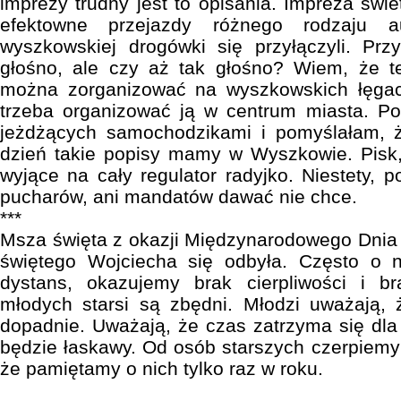
imprezy trudny jest to opisania. Impreza świ
efektowne przejazdy różnego rodzaju au
wyszkowskiej drogówki się przyłączyli. Prz
głośno, ale czy aż tak głośno? Wiem, że t
można zorganizować na wyszkowskich łęgac
trzeba organizować ją w centrum miasta. Po
jeżdżących samochodzikami i pomyślałam, ż
dzień takie popisy mamy w Wyszkowie. Pisk,
wyjące na cały regulator radyjko. Niestety, po
pucharów, ani mandatów dawać nie chce.
***
Msza święta z okazji Międzynarodowego Dnia 
świętego Wojciecha się odbyła. Często o
dystans, okazujemy brak cierpliwości i b
młodych starsi są zbędni. Młodzi uważają, 
dopadnie. Uważają, że czas zatrzyma się dla
będzie łaskawy. Od osób starszych czerpiem
że pamiętamy o nich tylko raz w roku.