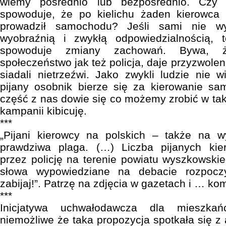
wiemy pośrednio lub bezpośrednio. Czy w
spowoduje, że po kielichu żaden kierowca 
prowadził samochodu? Jeśli sami nie w
wyobraźnią i zwykłą odpowiedzialnością,
spowoduje zmiany zachowań. Bywa, ż
społeczeństwo jak też policja, daje przyzwolen
siadali nietrzeźwi. Jako zwykli ludzie nie
pijany osobnik bierze się za kierowanie sa
część z nas dowie się co możemy zrobić w taki
kampanii kibicuję.
***
„Pijani kierowcy na polskich – także na 
prawdziwa plaga. (…) Liczba pijanych ki
przez policję na terenie powiatu wyszkowskie
słowa wypowiedziane na debacie rozpocz
zabijaj!”. Patrzę na zdjęcia w gazetach i … ko
***
Inicjatywa uchwałodawcza dla mieszka
niemożliwe że taka propozycja spotkała się z