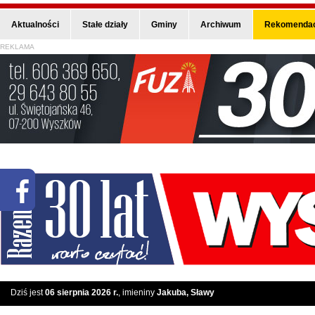
Aktualności
Stałe działy
Gminy
Archiwum
Rekomendac
REKLAMA
Dziś jest
06 sierpnia 2026 r.
, imieniny
Jakuba, Sławy