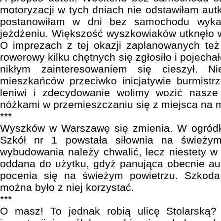
motoryzacji w tych dniach nie odstawiłam autk
postanowiłam w dni bez samochodu wyka
jeżdżeniu. Większość wyszkowiaków utknęło 
O imprezach z tej okazji zaplanowanych też 
rowerowy kilku chętnych się zgłosiło i pojecha
nikłym zainteresowaniem się cieszył. 
mieszkańców przeciwko inicjatywie burmistr
leniwi i zdecydowanie wolimy wozić nasze t
nóżkami w przemieszczaniu się z miejsca na m
***
Wyszków w Warszawę się zmienia. W ogródk
Szkół nr 1 powstała siłownia na świeżym
wybudowania należy chwalić, lecz niestety w
oddana do użytku, gdyż panująca obecnie au
pocenia się na świeżym powietrzu. Szkoda
można było z niej korzystać.
***
O masz! To jednak robią ulicę Stolarską?