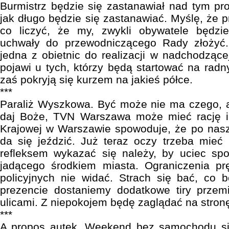
Burmistrz będzie się zastanawiał nad tym pr
jak długo będzie się zastanawiać. Myślę, że
co liczyć, że my, zwykli obywatele będzi
uchwały do przewodniczącego Rady złożyć
jedna z obietnic do realizacji w nadchodzące
pojawi u tych, którzy będą startować na radn
zaś pokryją się kurzem na jakieś półce.
***
Paraliż Wyszkowa. Być może nie ma czego, ale
daj Boże, TVN Warszawa może mieć rację i 
Krajowej w Warszawie spowoduje, że po nasz
da się jeździć. Już teraz oczy trzeba mieć
refleksem wykazać się należy, by uciec spo
jadącego środkiem miasta. Ograniczenia prę
policyjnych nie widać. Strach się bać, co bę
prezencie dostaniemy dodatkowe tiry przem
ulicami. Z niepokojem będę zaglądać na stro
***
A propos autek. Weekend bez samochodu si