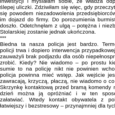
inwestycji i myślałam sobie, że władza odp
ślepej uliczki. Zdziwiłam się więc, gdy przeczy
się powodem niezadowolenia przedsiębiorców
im dojazd do firmy. Do porozumienia burmist
doszło. Odetchnęłam z ulgą – potężna i niezb
Stolarskiej zostanie jednak ukończona.
***
Biedna ta nasza policja jest bardzo. Ter
policji trwa i dopiero interwencja przypadko
zauważyli brak podjazdu dla osób niepełnospr
zrobić. Kiedy? Nie wiadomo – po prostu k
sumie to na policję nikt nie powinien wch
policja powinna mieć wstęp. Jak wejście jes
zawracają, krzyczą, płaczą, nie wiadomo o co
Skrzynkę kontaktową przed bramą komendy na
dzień można ją opróżniać i w ten spos
załatwiać. Wtedy kontakt obywatela z pol
łatwiejszy i bezstresowy – przynajmniej dla tyc