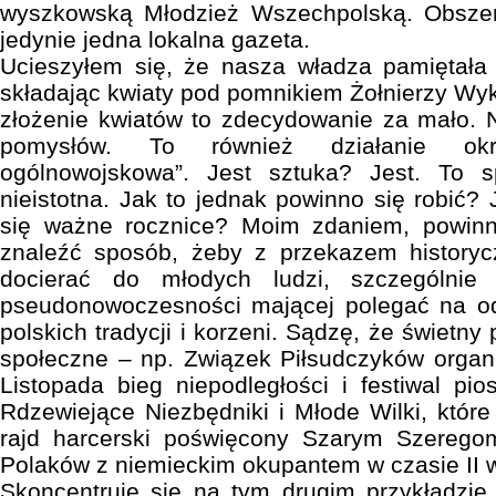
wyszkowską Młodzież Wszechpolską. Obszern
jedynie jedna lokalna gazeta.
Ucieszyłem się, że nasza władza pamiętała 
składając kwiaty pod pomnikiem Żołnierzy Wyk
złożenie kwiatów to zdecydowanie za mało. Ni
pomysłów. To również działanie okr
ogólnowojskowa”. Jest sztuka? Jest. To 
nieistotna. Jak to jednak powinno się robić?
się ważne rocznice? Moim zdaniem, powinn
znaleźć sposób, żeby z przekazem history
docierać do młodych ludzi, szczególnie
pseudonowoczesności mającej polegać na o
polskich tradycji i korzeni. Sądzę, że świetny
społeczne – np. Związek Piłsudczyków organi
Listopada bieg niepodległości i festiwal pio
Rdzewiejące Niezbędniki i Młode Wilki, któr
rajd harcerski poświęcony Szarym Szeregom
Polaków z niemieckim okupantem w czasie II w
Skoncentruję się na tym drugim przykładzie