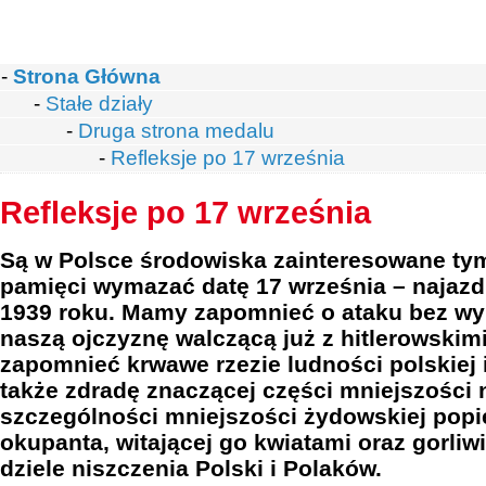
-
Strona Główna
-
Stałe działy
-
Druga strona medalu
-
Refleksje po 17 września
Refleksje po 17 września
Są w Polsce środowiska zainteresowane tym
pamięci wymazać datę 17 września – najaz
1939 roku. Mamy zapomnieć o ataku bez wy
naszą ojczyznę walczącą już z hitlerowski
zapomnieć krwawe rzezie ludności polskiej i
także zdradę znaczącej części mniejszości
szczególności mniejszości żydowskiej popi
okupanta, witającej go kwiatami oraz gorliw
dziele niszczenia Polski i Polaków.