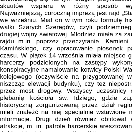
skautów wspiera w różny sposób wysz
Najważniejszą, coroczną imprezą jest rajd „S
we wrześniu. Miał on w tym roku formułę hi
walki Szarych Szeregów, czyli podziemne
drugiej wojny światowej. Młodzież miała za z
rajdu m.in. poprzez przeczytanie „Kamieni
Kamińskiego, czy opracowanie piosenek pa
czasu. W piątek 14 września miała miejsce g
harcerzy podzielonych na zastępy wykon
konspiracyjne namalowanie kotwicy Polski W
kolejowego (oczywiście na przygotowanej wc
niszcząc elewacji budynku), czy też niepost
przez most drogowy. Wszyscy uczestnicy r
plebanię kościoła św. Idziego, gdzie z
historyczną zorganizowaną przez dział region
mieli znaleźć na niej specjalnie wstawione 
informacje. Drugi dzień również obfitował 
atrakcje, m. in. patrole harcerskie aresztow