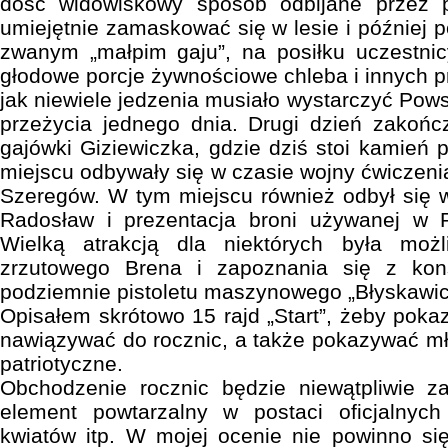
dość widowiskowy sposób odbijane przez p
umiejętnie zamaskować się w lesie i później 
zwanym „małpim gaju”, na posiłku uczestnic
głodowe porcje żywnościowe chleba i innych pr
jak niewiele jedzenia musiało wystarczyć P
przeżycia jednego dnia. Drugi dzień zakońc
gajówki Giziewiczka, gdzie dziś stoi kamień 
miejscu odbywały się w czasie wojny ćwiczen
Szeregów. W tym miejscu również odbył się w
Radosław i prezentacja broni używanej w 
Wielką atrakcją dla niektórych była możl
zrzutowego Brena i zapoznania się z kon
podziemnie pistoletu maszynowego „Błyskawic
Opisałem skrótowo 15 rajd „Start”, żeby poka
nawiązywać do rocznic, a także pokazywać m
patriotyczne.
Obchodzenie rocznic będzie niewątpliwie 
element powtarzalny w postaci oficjalnych 
kwiatów itp. W mojej ocenie nie powinno si