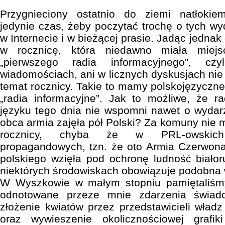
Przygnieciony ostatnio do ziemi natłoki
jedynie czas, żeby poczytać trochę o tych wy
w Internecie i w bieżącej prasie. Jadąc jednak 
w rocznicę, która niedawno miała miejs
„pierwszego radia informacyjnego”, 
wiadomościach, ani w licznych dyskusjach nie 
temat rocznicy. Takie to mamy polskojęzyczne,
„radia informacyjne”. Jak to możliwe, że r
języku tego dnia nie wspomni nawet o wydarz
obca armia zajęła pół Polski? Za komuny nie 
rocznicy, chyba że w PRL-owskich
propagandowych, tzn. że oto Armia Czerwo
polskiego wzięła pod ochronę ludność białor
niektórych środowiskach obowiązuje podobna 
W Wyszkowie w małym stopniu pamiętaliśmy
odnotowane przeze mnie zdarzenia świad
złożenie kwiatów przez przedstawicieli władz
oraz wywieszenie okolicznościowej graf