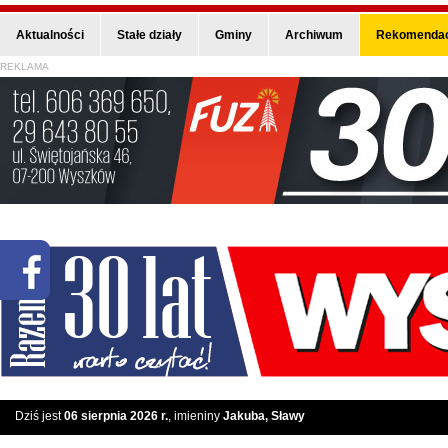
Aktualności
Stałe działy
Gminy
Archiwum
Rekomendac
REKLAMA
Dziś jest
06 sierpnia 2026 r.
, imieniny
Jakuba, Sławy