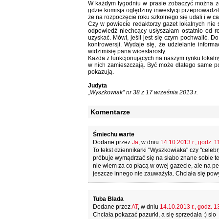
W każdym tygodniu w prasie zobaczyć można zdjęc
gdzie komisja oględziny inwestycji przeprowadziła
że na rozpoczęcie roku szkolnego się udali i w ca
Czy w powiecie redaktorzy gazet lokalnych nie
odpowiedź niechcący usłyszałam ostatnio od roz
uzyskać. Mówi, jeśli jest się czym pochwalić. D
kontrowersji. Wydaje się, że udzielanie informa
widzimisię pana wicestarosty.
Każda z funkcjonujących na naszym rynku lokal
w nich zamieszczają. Być może dlatego same p
pokazują.
Judyta
„Wyszkowiak” nr 38 z 17 września 2013 r.
Komentarze
Śmiechu warte
Dodane przez
Ja
, w dniu
14.10.2013 r., godz. 1
To tekst dziennikarki "Wyszkowiaka" czy "celebr
próbuje wymądrzać się na słabo znane sobie te
nie wiem za co płacą w owej gazecie, ale na pew
jeszcze innego nie zauważyła. Chciała się powy
Tuba Blada
Dodane przez
AT
, w dniu
14.10.2013 r., godz. 1
Chciała pokazać pazurki, a się sprzedała :) sio