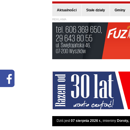
Aktualności
Stałe działy
Gminy
REKLAMA
Dziś jest
07 sierpnia 2026 r.
, imieniny
Doroty,