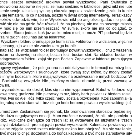
hce jeszcze odwiedzić urokliwy powiat wyszkowski. Pani Świtalska z
wolona zapewne nie jest, że musi siedzieć w bibliotece, gdyż nikt nie lubi
enie swoje zaistniałą sytuacją okazała poprzez stwierdzenie „szału to tu nie
ła się tematem. To co napisała, poszło w świat drogą internetową. Teraz każdy
yszków odwiedzić wie, że w Wyszkowie nikt po angielsku gadać nie potrafi,
awić się nie ma gdzie. Wie również, że na piechotę nie ma co naszego miasta
 by móc się po nim przemieszczać. W sumie, skoro nie ma co oglądać, to
rzebne. Skoro jednak ktoś już autko mieć musi, to może PIT podawał będzie
lni takich jest u nas jak na lekarstwo.
 Wyszków i folderu promującego burmistrza. Folderów nie widziałam, więc nie
jechany, a ja wcale nie zamierzam go bronić.
 napisać, że widziałam folder promujący powiat wyszkowski. Tchu z wrażenia
cian na drzewie, na słupie, bocian leci, bocian stoi. Na okładce bocian, w
edagowaniem folderu zajął się pan Bocian. Zapewne w folderze promującym
podprogowy.
dprogowy wyjaśniam, że polega ona na oddziaływaniu informacji na mózg bez
odźców wzrokowych i słuchowych, które trwają zbyt krótko, by mogły zostać
 innymi bodźcami, które mają wpływać na przetwarzanie innych bodźców. W
. Bocianki są wszędzie. Nie jesteśmy w stanie obronić się przed zawartą w
owski.
ego wyprodukowanie dostał, ktoś się na nim wypromował. Babol w folderze się
ową szatę graficzną. Nie pierwszy to raz, kiedy herb powiatu z błędem został
, tym od Alei Róż, tylko część herbu została przyklejona. Ktoś zapomniał (a
ntegralną część stanowi i bez niego herb herbem powiatu wyszkowskiego już
mistrzów. Zastanawiam się jednak, kto promowaniem starostów będzie się
ie dużo negatywnych emocji. Mam wrażenie czasami, że nikt nie pamięta o
. Róż. Publiczne pieniądze od trzech lat są wydawane na utrzymanie trzech
wanych działaniach promujących powiat wyszkowski. Kalendarz powiatowy na
ktualne zdjęcia sprzed trzech miesięcy można tam obejrzeć. Ma się wrażenie,
, być może to chęć doczekania do końca kadencji, a być może starostowie siły