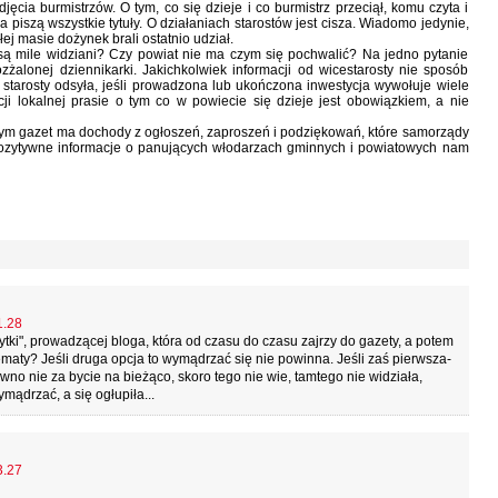
ia burmistrzów. O tym, co się dzieje i co burmistrz przeciął, komu czyta i
 piszą wszystkie tytuły. O działaniach starostów jest cisza. Wiadomo jedynie,
łej masie dożynek brali ostatnio udział.
 są mile widziani? Czy powiat nie ma czym się pochwalić? Na jedno pytanie
żalonej dziennikarki. Jakichkolwiek informacji od wicestarosty nie sposób
o starosty odsyła, jeśli prowadzona lub ukończona inwestycja wywołuje wiele
cji lokalnej prasie o tym co w powiecie się dzieje jest obowiązkiem, a nie
nym gazet ma dochody z ogłoszeń, zaproszeń i podziękowań, które samorządy
ozytywne informacje o panujących włodarzach gminnych i powiatowych nam
1.28
ytki", prowadzącej bloga, która od czasu do czasu zajrzy do gazety, a potem
maty? Jeśli druga opcja to wymądrzać się nie powinna. Jeśli zaś pierwsza-
no nie za bycie na bieżąco, skoro tego nie wie, tamtego nie widziała,
mądrzać, a się ogłupiła...
3.27