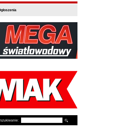
głoszenia
szukiwanie: