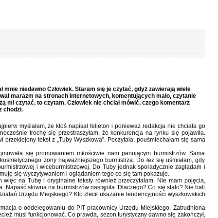
mnie niedawno Człowiek. Staram się je czytać, gdyż zawierają wiele
wał marazm na stronach internetowych, komentujących mało, czytanie
żą mi czytać, to czytam. Człowiek nie chciał mówić, czego komentarz
 chodzi.
pierw myślałam, że ktoś napisał felieton i ponieważ redakcja nie chciała go
nocześnie trochę się przestraszyłam, że konkurencja na rynku się pojawiła.
 przeklejony tekst z „Tuby Wyszkowa”. Poczytała, pouśmiechałam się sama
jmowała się promowaniem miłościwie nam panującym burmistrzów. Sama
kosmetycznego żony najważniejszego burmistrza. Do łez się uśmiałam, gdy
burmistrzowej i wiceburmistrzowej. Do Tuby jednak sporadycznie zaglądam i
muję się wyczytywaniem i oglądaniem tego co się tam pokazuje.
m więc na Tubę i oryginalne teksty również przeczytałam. Nie mam pojęcia,
ia. Napaść słowna na burmistrzów nastąpiła. Dlaczego? Co się stało? Nie bali
e działań Urzędu Miejskiego? Kto zlecił ukazanie tendencyjności wyszkowskich
ormacja o oddelegowaniu do PIT pracownicy Urzędu Miejskiego. Zatrudniona
ecież musi funkcjonować. Co prawda, sezon turystyczny dawno się zakończył,