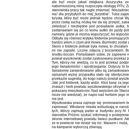
ale być może jakaś zbłąkana duszyczka zec
naburmuszoną miną rozpoczęła obsługę PITu. Zado
stanowiska pracy tak nagle zmieniać. Niezadowol
ma” dla przybyłych do niej „turystów”. Tuba zaję
turysta, który być może jednak będzie chciał W
przez rzekę suchą nóżką nie da się przejść, zab
zwiedzać i niezbędne jest posiadanie autka,
zastanawiam się po co komu autko do jazdy pot
namiary, gdzie je można wypożyczyć, bo wypożycza
Odbyła się również krytyka folderów promujących
bardzo wiem o czym jest mowa. Burmistrz został z
Skoro o folderze jednak była mowa, to chciałam
mi nie zaparło. Liczne zdjęcia z bociankiem. Bo
środku bocian. Pomyślałam sobie, że zapewne r
powiat wyszkowski został zastosowany przekaz 
Tym, którzy nie wiedzą, co to jest przekaz po
jego świadomości i spostrzegania. Dotyczy to b
świadomie zarejestrowane albo są zamaskowane
opisanym wyżej przypadku stało się identycznie
przekazie sugestią, do kogo należy powiat wyszk
Jaki jest folderek, każdy widzi. Ktoś kasę za j
znalazł i herb powiatu wyszkowskiego otrzymał n
pokazany mieszkańcom. Nad wejściem do Starostwa
może nie wiedział), że napis nad herbem jego i
nie jest.
Wyszkowska prasa zajmuje się promowaniem bur
zajmować. Włodarze miasta wzbudzają w narodz
tych, którzy zajmują parter w budynku przy Al
starostów. Próżno szukać informacji o podejmo
stronie internetowej powiatu świeci pustkami. A
że w powiecie nie dzieje się nic. Marazm i nuda
na kampanie wyborczą zbierają.