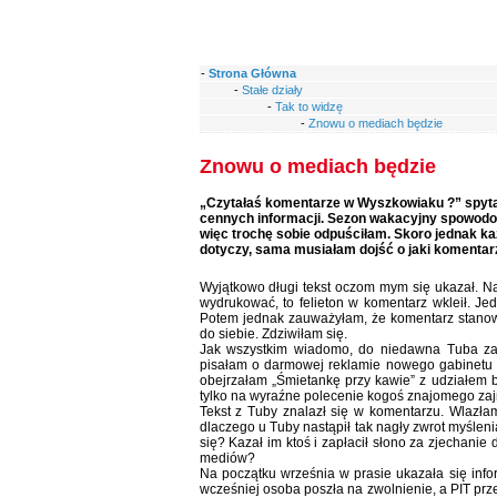
-
Strona Główna
-
Stałe działy
-
Tak to widzę
-
Znowu o mediach będzie
Znowu o mediach będzie
„Czytałaś komentarze w Wyszkowiaku ?” spytał 
cennych informacji. Sezon wakacyjny spowodo
więc trochę sobie odpuściłam. Skoro jednak ka
dotyczy, sama musiałam dojść o jaki komentarz
Wyjątkowo długi tekst oczom mym się ukazał. Naj
wydrukować, to felieton w komentarz wkleił. Jed
Potem jednak zauważyłam, że komentarz stanowi
do siebie. Zdziwiłam się.
Jak wszystkim wiadomo, do niedawna Tuba za
pisałam o darmowej reklamie nowego gabinetu 
obejrzałam „Śmietankę przy kawie” z udziałem 
tylko na wyraźne polecenie kogoś znajomego zaj
Tekst z Tuby znalazł się w komentarzu. Wlazła
dlaczego u Tuby nastąpił tak nagły zwrot myślen
się? Kazał im ktoś i zapłacił słono za zjechani
mediów?
Na początku września w prasie ukazała się inf
wcześniej osoba poszła na zwolnienie, a PIT prz