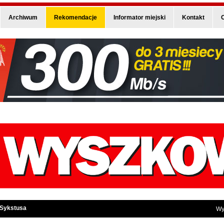
Archiwum
Rekomendacje
Informator miejski
Kontakt
O
 Sykstusa
Wy