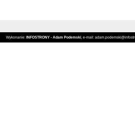
Wykonanie:
INFOSTRONY - Adam Podemski
, e-mail:
adam.podemski@infostro