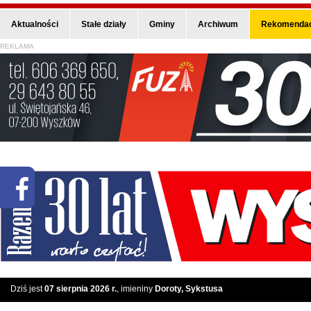
Aktualności
Stałe działy
Gminy
Archiwum
Rekomendac
REKLAMA
Dziś jest
07 sierpnia 2026 r.
, imieniny
Doroty, Sykstusa