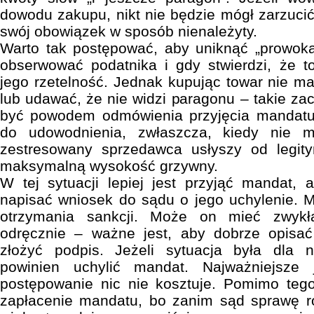
dowodu zakupu, nikt nie będzie mógł zarzuci
swój obowiązek w sposób nienależyty.
Warto tak postępować, aby uniknąć „prowoka
obserwować podatnika i gdy stwierdzi, że t
jego rzetelność. Jednak kupując towar nie m
lub udawać, że nie widzi paragonu – takie z
być powodem odmówienia przyjęcia mandatu.
do udowodnienia, zwłaszcza, kiedy nie 
zestresowany sprzedawca usłyszy od legity
maksymalną wysokość grzywny.
W tej sytuacji lepiej jest przyjąć mandat, 
napisać wniosek do sądu o jego uchylenie. 
otrzymania sankcji. Może on mieć zwykł
odręcznie – ważne jest, aby dobrze opisa
złożyć podpis. Jeżeli sytuacja była dla 
powinien uchylić mandat. Najważniejsze
postępowanie nic nie kosztuje. Pomimo tego
zapłacenie mandatu, bo zanim sąd sprawę r