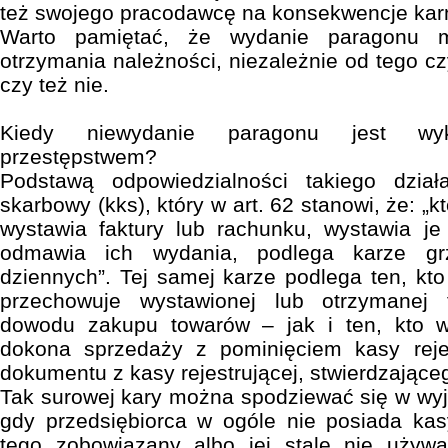
też swojego pracodawcę na konsekwencje karne
Warto pamiętać, że wydanie paragonu m
otrzymania należności, niezależnie od tego czy
czy też nie.
Kiedy niewydanie paragonu jest wy
przestępstwem?
Podstawą odpowiedzialności takiego dział
skarbowy (kks), który w art. 62 stanowi, że: „
wystawia faktury lub rachunku, wystawia j
odmawia ich wydania, podlega karze g
dziennych”. Tej samej karze podlega ten, kt
przechowuje wystawionej lub otrzymanej 
dowodu zakupu towarów – jak i ten, kto 
dokona sprzedaży z pominięciem kasy reje
dokumentu z kasy rejestrującej, stwierdzając
Tak surowej kary można spodziewać się w wyj
gdy przedsiębiorca w ogóle nie posiada kasy
tego zobowiązany albo jej stale nie używ