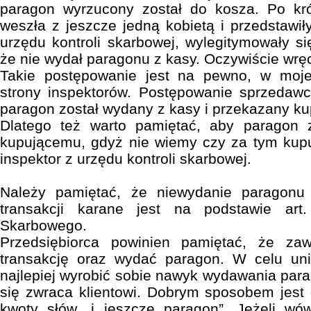
paragon wyrzucony został do kosza. Po krót
weszła z jeszcze jedną kobietą i przedstawił
urzędu kontroli skarbowej, wylegitymowały si
że nie wydał paragonu z kasy. Oczywiście wrę
Takie postępowanie jest na pewno, w moje
strony inspektorów. Postępowanie sprzedawc
paragon został wydany z kasy i przekazany k
Dlatego też warto pamiętać, aby paragon 
kupującemu, gdyż nie wiemy czy za tym kup
inspektor z urzędu kontroli skarbowej.
Należy pamiętać, że niewydanie paragonu 
transakcji karane jest na podstawie ar
Skarbowego.
Przedsiębiorca powinien pamiętać, że zaw
transakcję oraz wydać paragon. W celu unik
najlepiej wyrobić sobie nawyk wydawania para
się zwraca klientowi. Dobrym sposobem jest
kwoty słów „i jeszcze paragon”. Jeżeli wó