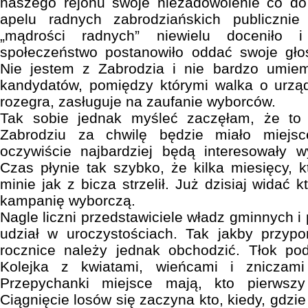
naszego rejonu swoje niezadowolenie co do
apelu radnych zabrodziańskich publicznie
„mądrości radnych” niewielu doceniło 
społeczeństwo postanowiło oddać swoje gło
Nie jestem z Zabrodzia i nie bardzo umie
kandydatów, pomiędzy którymi walka o urząd
rozegra, zasługuje na zaufanie wyborców.
Tak sobie jednak myśleć zaczęłam, że to 
Zabrodziu za chwilę będzie miało miejs
oczywiście najbardziej będą interesowały w
Czas płynie tak szybko, że kilka miesięcy, 
minie jak z bicza strzelił. Już dzisiaj widać 
kampanię wyborczą.
Nagle liczni przedstawiciele władz gminnych i
udział w uroczystościach. Tak jakby przypo
rocznice należy jednak obchodzić. Tłok po
Kolejka z kwiatami, wieńcami i zniczami
Przepychanki miejsce mają, kto pierwsz
Ciągnięcie losów się zaczyna kto, kiedy, gdzi