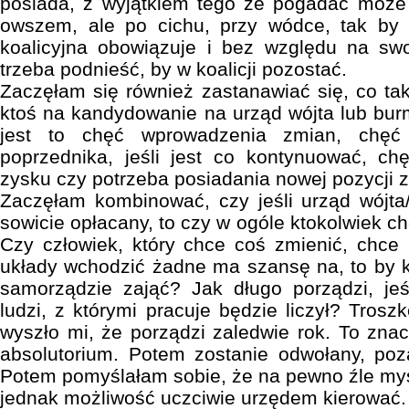
posiada, z wyjątkiem tego że pogadać moż
owszem, ale po cichu, przy wódce, tak by 
koalicyjna obowiązuje i bez względu na sw
trzeba podnieść, by w koalicji pozostać.
Zaczęłam się również zastanawiać się, co t
ktoś na kandydowanie na urząd wójta lub burm
jest to chęć wprowadzenia zmian, chęć
poprzednika, jeśli jest co kontynuować, ch
zysku czy potrzeba posiadania nowej pozycji
Zaczęłam kombinować, czy jeśli urząd wójta/
sowicie opłacany, to czy w ogóle ktokolwiek ch
Czy człowiek, który chce coś zmienić, chce
układy wchodzić żadne ma szansę na, to by 
samorządzie zająć? Jak długo porządzi, jeś
ludzi, z którymi pracuje będzie liczył? Trosz
wyszło mi, że porządzi zaledwie rok. To zna
absolutorium. Potem zostanie odwołany, poz
Potem pomyślałam sobie, że na pewno źle myś
jednak możliwość uczciwie urzędem kierować.