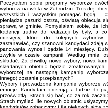
Poczytałam sobie programy wyborcze dwóch
wyborów na wójta w Zabrodziu. Troszkę obiecu
wszystkich i wszystkim pomagać będą – cz
pieniądze pazurki ostrzą, oświatą obiecują si
sprawą w gminie. Pomyślałam sobie, że ich 
kadencji trudne do realizacji by były, a c
miesięcy, które do kolejnych wyborów 
zastanawiać, czy szanowni kandydaci zdają s
panowania wynosił będzie 14 miesięcy. Duż
zwykle w czasie kampanii. Według mnie, ost
składać. Za chwilkę nowe wybory, nowa kamp
składanych obietnic będzie zrealizowanych, 
wyborczej na następną kampanię wyborcz
innego) zostanie przepisanych?
Wybory i prowadzone kampanie wyborcze wś
emocje. Kandydaci obiecują, a ludzie do pią
prześwietlą. Strach się bać, co za rok zaczn
Strach myśleć, ile nowych obietnic usłyszymy
kandydatów zobaczymy i ile pięknych słów z