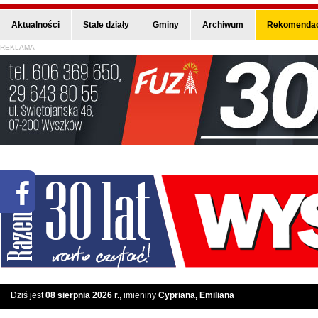
Aktualności
Stałe działy
Gminy
Archiwum
Rekomendac
REKLAMA
Dziś jest
08 sierpnia 2026 r.
, imieniny
Cypriana, Emiliana