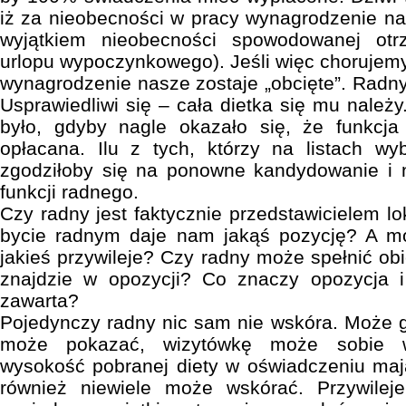
iż za nieobecności w pracy wynagrodzenie na
wyjątkiem nieobecności spowodowanej ot
urlopu wypoczynkowego). Jeśli więc chorujem
wynagrodzenie nasze zostaje „obcięte”. Radn
Usprawiedliwi się – cała dietka się mu należ
było, gdyby nagle okazało się, że funkcj
opłacana. Ilu z tych, którzy na listach wy
zgodziłoby się na ponowne kandydowanie i n
funkcji radnego.
Czy radny jest faktycznie przedstawicielem l
bycie radnym daje nam jakąś pozycję? A m
jakieś przywileje? Czy radny może spełnić obie
znajdzie w opozycji? Co znaczy opozycja i
zawarta?
Pojedynczy radny nic sam nie wskóra. Może g
może pokazać, wizytówkę może sobie 
wysokość pobranej diety w oświadczeniu ma
również niewiele może wskórać. Przywilej