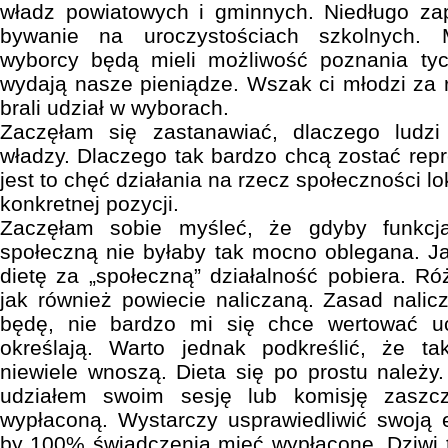
władz powiatowych i gminnych. Niedługo z
bywanie na uroczystościach szkolnych. M
wyborcy będą mieli możliwość poznania tyc
wydają nasze pieniądze. Wszak ci młodzi za 
brali udział w wyborach.
Zaczęłam się zastanawiać, dlaczego ludzi
władzy. Dlaczego tak bardzo chcą zostać rep
jest to chęć działania na rzecz społeczności l
konkretnej pozycji.
Zaczęłam sobie myśleć, że gdyby funkcj
społeczną nie byłaby tak mocno oblegana. J
dietę za „społeczną” działalność pobiera. R
jak również powiecie naliczaną. Zasad nalicz
będę, nie bardzo mi się chce wertować uc
określają. Warto jednak podkreślić, że t
niewiele wnoszą. Dieta się po prostu należy
udziałem swoim sesję lub komisję zaszczy
wypłaconą. Wystarczy usprawiedliwić swoją 
by 100% świadczenia mieć wypłacone. Dziwi 