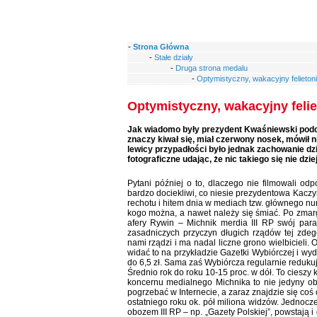
-
Strona Główna
-
Stałe działy
-
Druga strona medalu
-
Optymistyczny, wakacyjny felieton
Optymistyczny, wakacyjny felie
Jak wiadomo były prezydent Kwaśniewski podcza
znaczy kiwał się, miał czerwony nosek, mówił n
lewicy przypadłości było jednak zachowanie d
fotograficzne udając, że nic takiego się nie dziej
Pytani później o to, dlaczego nie filmowali odpo
bardzo dociekliwi, co niesie prezydentowa Kaczy
rechotu i hitem dnia w mediach tzw. głównego nur
kogo można, a nawet należy się śmiać. Po zmarg
afery Rywin – Michnik merdia III RP swój para
zasadniczych przyczyn długich rządów tej zdeg
nami rządzi i ma nadal liczne grono wielbicieli.
widać to na przykładzie Gazetki Wybiórczej i wydaj
do 6,5 zł. Sama zaś Wybiórcza regularnie redukuje
Średnio rok do roku 10-15 proc. w dół. To cieszy 
koncernu medialnego Michnika to nie jedyny ob
pogrzebać w Internecie, a zaraz znajdzie się co
ostatniego roku ok. pół miliona widzów. Jednoc
obozem III RP – np. „Gazety Polskiej”, powstają i