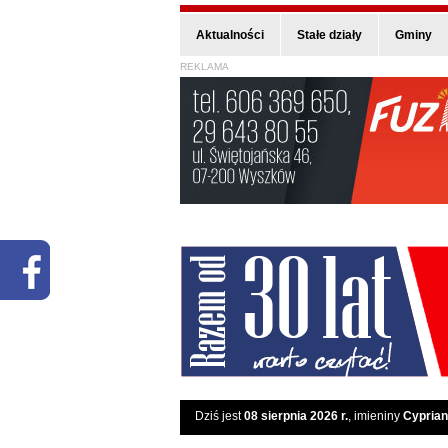
Aktualności
Stałe działy
Gminy
REKLAMA
Dziś jest
08 sierpnia 2026 r.
, imieniny
Cyprian