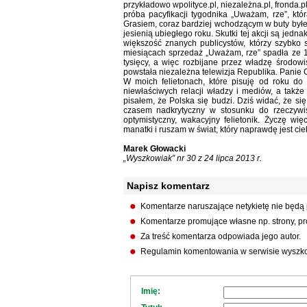
przykładowo wpolityce.pl, niezależna.pl, fronda
próba pacyfikacji tygodnika „Uważam, rze”, kt
Grasiem, coraz bardziej wchodzącym w buty był
jesienią ubiegłego roku. Skutki tej akcji są je
większość znanych publicystów, którzy szybko st
miesiącach sprzedaż „Uważam, rze” spadła ze 1
tysięcy, a więc rozbijane przez władzę środow
powstała niezależna telewizja Republika. Panie G
W moich felietonach, które pisuję od roku do
niewłaściwych relacji władzy i mediów, a tak
pisałem, że Polska się budzi. Dziś widać, że s
czasem nadkrytyczny w stosunku do rzeczywis
optymistyczny, wakacyjny felietonik. Życzę w
manatki i ruszam w świat, który naprawdę jest ci
Marek Głowacki
„Wyszkowiak” nr 30 z 24 lipca 2013 r.
Napisz komentarz
Komentarze naruszające netykietę nie będą
Komentarze promujące własne np. strony, pro
Za treść komentarza odpowiada jego autor.
Regulamin komentowania w serwisie wyszko
Imię: