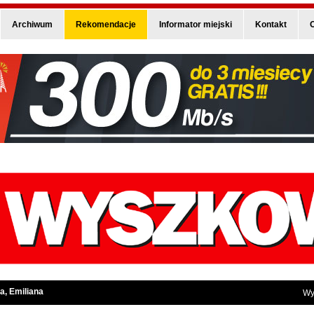
Archiwum
Rekomendacje
Informator miejski
Kontakt
O
a, Emiliana
Wy