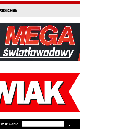
głoszenia
szukiwanie: