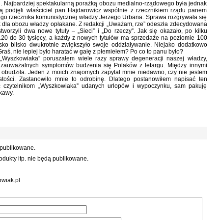
.pl. Najbardziej spektakularną porażką obozu medialno-rządowego była jednak
órą podjęli właściciel pan Hajdarowicz wspólnie z rzecznikiem rządu panem
ego rzecznika komunistycznej władzy Jerzego Urbana. Sprawa rozgrywała się
dnak dla obozu władzy opłakane. Z redakcji „Uważam, rze” odeszła zdecydowana
worzyli dwa nowe tytuły – „Sieci” i „Do rzeczy”. Jak się okazało, po kilku
20 do 30 tysięcy, a każdy z nowych tytułów ma sprzedaże na poziomie 100
isko blisko dwukrotnie zwiększyło swoje oddziaływanie. Niejako dodatkowo
raś, nie lepiej było haratać w gałę z płemiełem? Po co to panu było?
 „Wyszkowiaka” poruszałem wiele razy sprawy degeneracji naszej władzy,
że zauważalnych symptomów budzenia się Polaków z letargu. Między innymi
ię obudziła. Jeden z moich znajomych zapytał mnie niedawno, czy nie jestem
tości. Zastanowiło mnie to odrobinę. Dlatego postanowiłem napisać ten
ięc czytelnikom „Wyszkowiaka” udanych urlopów i wypoczynku, sam pakuję
ekawy.
 publikowane.
dukty itp. nie będą publikowane.
wiak.pl