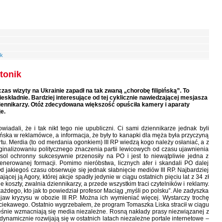
ik
tonik
s wizyty na Ukrainie zapadł na tak zwaną „chorobę filipińską”. To
ieskładnie. Bardziej interesujące od tej cyklicznie nawiedzającej mesjasza
ziennikarzy. Otóż zdecydowana większość opuściła kamery i aparaty
e.
wiadali, że i tak nikt tego nie upubliczni. Ci sami dziennikarze jednak byli
ńska w reklamówce, a informacja, że były to kanapki dla męża była przyczyną
tu. Merdia (to od merdania ogonkiem) III RP wiedzą kogo należy osłaniać, a z
inalizowaniu politycznego znaczenia partii lewicowych od czasu ujawnienia
sol ochronny sukcesywnie przenosiły na PO i jest to niewątpliwie jedna z
enerowanej formacji. Pomimo nieróbstwa, licznych afer i skandali PO dalej
 Od jakiegoś czasu obserwuje się jednak słabnięcie mediów III RP. Najbardziej
ącej ją Agory, której akcje spadły jedynie w ciągu ostatnich pięciu lat z 34 zł
 koszty, zwalnia dziennikarzy, a przede wszystkim traci czytelników i reklamy.
każdego, kto jak to powiedział profesor Maciąg „myśli po polsku”. Ale zadyszka
jaw kryzysu w obozie III RP. Można ich wymieniać więcej. Wystarczy trochę
ś ciekawego. Ostatnio wygrzebałem, że program Tomaszka Liska stracił w ciągu
ześnie wzmacniają się media niezależne. Rosną nakłady prasy niezwiązanej z
 dynamicznie rozwijają się w ostatnich latach niezależne portale internetowe –