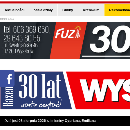
Aktualności
Stałe działy
Gminy
Archiwum
Rekomendac
REKLAMA
Dziś jest
08 sierpnia 2026 r.
, imieniny
Cypriana, Emiliana