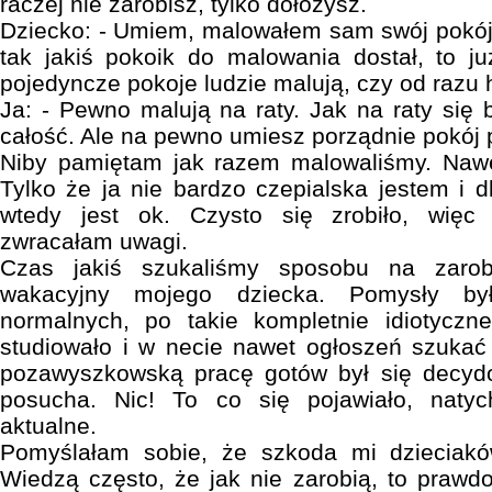
raczej nie zarobisz, tylko dołożysz.
Dziecko: - Umiem, malowałem sam swój pokój
tak jakiś pokoik do malowania dostał, to j
pojedyncze pokoje ludzie malują, czy od razu
Ja: - Pewno malują na raty. Jak na raty się 
całość. Ale na pewno umiesz porządnie pokó
Niby pamiętam jak razem malowaliśmy. Nawe
Tylko że ja nie bardzo czepialska jestem i d
wtedy jest ok. Czysto się zrobiło, więc 
zwracałam uwagi.
Czas jakiś szukaliśmy sposobu na zarob
wakacyjny mojego dziecka. Pomysły by
normalnych, po takie kompletnie idiotyczne
studiowało i w necie nawet ogłoszeń szukać
pozawyszkowską pracę gotów był się decydo
posucha. Nic! To co się pojawiało, natyc
aktualne.
Pomyślałam sobie, że szkoda mi dzieciakó
Wiedzą często, że jak nie zarobią, to prawd