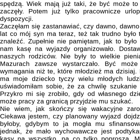
spędzą. Wiek mają już taki, że być może to 
zaczęły. Potem już tylko pracownicze urlo
dyspozycji.
Zaczęłam się zastanawiać, czy dawno, dawno 
lat co mój syn ma teraz, też tak trudno było
znaleźć. Zupełnie nie pamiętam, jak to było 
nam kasę na wyjazdy organizowało. Dostaw
naszych rodziców. Nie były to wielkie pien
Mazurach zawsze wystarczało. Być może 
wymagania niż te, które młodzież ma dzisiaj. D
ma moje dziecko tyczy wielu młodych ludz
uświadomiłam sobie, że za chwilę szukanie s
Przykro mi się zrobiło, gdy od własnego dz
może pracy za granicą przyjdzie mu szukać.
Nie wiem, jak skończy się wakacyjne zar
Ciekawa jestem, czy planowany wyjazd dojdzi
byłoby, gdybym to ja mogła mu sfinansow
jednak, że mało wychowawcze jest podtyka
kasy na wszystko, na co tylko poproszą. M