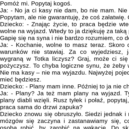
Pomóż mi. Popytaj kogoś.
Ja: - No ja ci kasy nie dam, bo nie mam. Nie 
Popytam, ale nie gwarantuję, że coś załatwię.
Dziecko: - Znając życie, to praca będzie wte
wolne na wyjazd. Wtedy to ja dziękuję za taką 
Gapię się na syna i nie bardzo rozumiem, co 
Ja: - Kochanie, wolne to masz teraz. Skoro c
warunków nie stawiaj. Za co wyjedziesz,
wygraną w Totka liczysz? Graj, może ci się
pożyczysz. To chyba logiczne synu, że żeby w
Nie ma kasy – nie ma wyjazdu. Najwyżej pojed
mieć będziesz.
Dziecko: - Plany mam inne. Później to ja nie c
Ja: - Plany? Ja też mam plany na wyjazd. T
plany diabli wzięli. Rusz tyłek i połaź, popytaj
praca sama do drzwi zapuka?
Dziecko znowu się obruszyło. Siedzi jednak i 
mózgów się zaczyna i zastanawiamy się, c
osoba robić, by zarobić na wakacje. Do sk