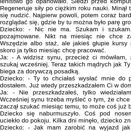
lenistwo go opanowało. Siedzi przed komput
Regeneruje siły po ciężkim roku nauki. Minął 
się nudzić. Najpierw powoli, potem coraz bar
rozglądać się, gdzie by tu można było parę gro
Dziecko: - Nic nie ma. Szukam i szukam
pozajmowane. Nikt na miesiąc nie chce za
Wszędzie albo staż, ale jakieś głupie kursy 
skoro ja tylko miesiąc chcę pracować.
Ja: - A widzisz synu, przecież ci mówiłam,
szukaj wcześniej. Teraz takich mądrych jak Ty 
biega za dorywczą posadką.
Dziecko: - Ty to chciałaś wysłać mnie do 
dostałem. Już wtedy przeszkadzałem Ci w do
Ja: - Nie przeszkadzałeś, tylko wiedział
Wcześniej synu trzeba myśleć o tym, że chce 
zaczął szukać miesiąc temu, to może coś już b
Dziecko się naburmuszyło. Coś pod nose
uciekło do pokoju. Kilka dni minęło, dziecko
Dziecko: - Jak mam zarobić na wyjazd jak