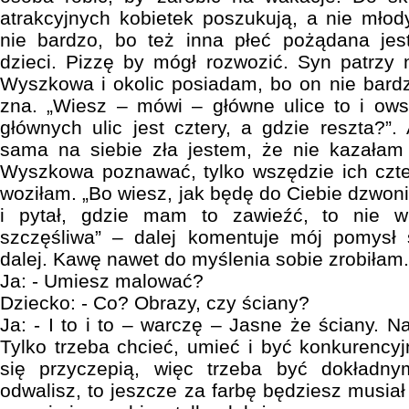
atrakcyjnych kobietek poszukują, a nie młod
nie bardzo, bo też inna płeć pożądana jest
dzieci. Pizzę by mógł rozwozić. Syn patrzy 
Wyszkowa i okolic posiadam, bo on nie bard
zna. „Wiesz – mówi – główne ulice to i ow
głównych ulic jest cztery, a gdzie reszta?”.
sama na siebie zła jestem, że nie kazałam
Wyszkowa poznawać, tylko wszędzie ich czter
woziłam. „Bo wiesz, jak będę do Ciebie dzwo
i pytał, gdzie mam to zawieźć, to nie 
szczęśliwa” – dalej komentuje mój pomysł
dalej. Kawę nawet do myślenia sobie zrobiłam.
Ja: - Umiesz malować?
Dziecko: - Co? Obrazy, czy ściany?
Ja: - I to i to – warczę – Jasne że ściany. 
Tylko trzeba chcieć, umieć i być konkurency
się przyczepią, więc trzeba być dokładny
odwalisz, to jeszcze za farbę będziesz musia