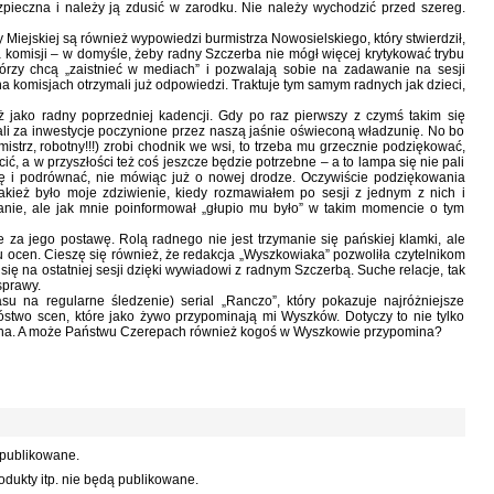
zpieczna i należy ją zdusić w zarodku. Nie należy wychodzić przed szereg.
 Miejskiej są również wypowiedzi burmistrza Nowosielskiego, który stwierdził,
 komisji – w domyśle, żeby radny Szczerba nie mógł więcej krytykować trybu
tórzy chcą „zaistnieć w mediach” i pozwalają sobie na zadawanie na sesji
a komisjach otrzymali już odpowiedzi. Traktuje tym samym radnych jak dzieci,
ż jako radny poprzedniej kadencji. Gdy po raz pierwszy z czymś takim się
wali za inwestycje poczynione przez naszą jaśnie oświeconą władzunię. No bo
istrz, robotny!!!) zrobi chodnik we wsi, to trzeba mu grzecznie podziękować,
cić, a w przyszłości też coś jeszcze będzie potrzebne – a to lampa się nie pali
gę i podrównać, nie mówiąc już o nowej drodze. Oczywiście podziękowania
Jakież było moje zdziwienie, kiedy rozmawiałem po sesji z jednym z nich i
zdanie, ale jak mnie poinformował „głupio mu było” w takim momencie o tym
za jego postawę. Rolą radnego nie jest trzymanie się pańskiej klamki, ale
u ocen. Cieszę się również, że redakcja „Wyszkowiaka” pozwoliła czytelnikom
się na ostatniej sesji dzięki wywiadowi z radnym Szczerbą. Suche relacje, tak
sprawy.
na regularne śledzenie) serial „Ranczo”, który pokazuje najróżniejsze
two scen, które jako żywo przypominają mi Wyszków. Dotyczy to nie tylko
pacha. A może Państwu Czerepach również kogoś w Wyszkowie przypomina?
 publikowane.
dukty itp. nie będą publikowane.