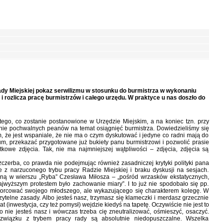
Rady Miejskiej pokaz serwilizmu w stosunku do burmistrza w wykonaniu
 i rozlicza pracę burmistrzów i całego urzędu. W praktyce u nas doszło do
tego, co zostanie postanowione w Urzędzie Miejskim, a na koniec tzn. przy
enie pochwalnych peanów na temat osiągnięć burmistrza. Dowiedzieliśmy się
m, że jest wspaniale, że nie ma o czym dyskutować i jedyne co radni mają do
rium, przekazać przygotowane już bukiety panu burmistrzowi i pozwolić prasie
kowe zdjęcia. Tak, nie ma najmniejszej wątpliwości – zdjęcia, zdjęcia są
czerba, co prawda nie podejmując również zasadniczej krytyki polityki pana
e z narzuconego trybu pracy Radzie Miejskiej i braku dyskusji na sesjach.
waną w wierszu „Ryba” Czesława Miłosza – „pośród wrzasków ekstatycznych,
najwyższym protestem było zachowanie miary”. I to już nie spodobało się pp.
ztorcować swojego młodszego, ale wykazującego się charakterem kolegę. W
zytelne zasady. Albo jesteś nasz, trzymasz się klameczki i merdasz grzecznie
 (inwestycja, czy też pomysł) wejdzie kiedyś na tapetę. Oczywiście nie jest to
o nie jesteś nasz i wówczas trzeba cię zneutralizować, ośmieszyć, osaczyć.
 związku z trybem pracy rady są absolutnie niedopuszczalne. Wszelka