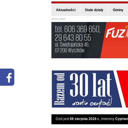
Aktualności
Stałe działy
Gminy
REKLAMA
Dziś jest
08 sierpnia 2026 r.
, imieniny
Cyprian