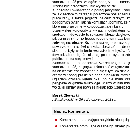
samodzielność jest w ogóle podejrzana i niebe
Trzeba być grzecznym i nie wychylać się.
Kuriozalne i świadczące o pełnej pacyfikacji Rady
że jak zechce to zarządzi połączone posiedzenia
pracy rady, a także pogroził palcem radnym, k
podobnych pytań, jak na komisjach, pomimo, że n
które ma prawo nie tylko pouczać, ale i karcić.
Bizantyjskie korowody z kwiatami oglądałem ju
spotkałem, dotyczyło to sołtysów, którzy dzięko
jak burmistrz (ho ho hoooo robotny ten nasz burm
żeby się nie obraził. Biznes musi się przecież krę
przy szkole, a to żwiru trzeba dosypać na dro
składane były w imieniu wszystkich sołtysów. 
dowiedziałem się, że nikt się go nie pytał o 
publicznie, na sesji mówić.
Składam radnemu Adamowi Szczerbie gratulacje 
samodzielność, inicjatywa i śmiałość w wyrażani
na obszerniejsze zapoznanie się z tym, co działo 
częste w naszej prasie nie oddają bowiem istoty 
Oglądam czasem kątem oka (bo nie mam czasu 
perypetie w gminie Wilkowyje. Mamy w nim mnós
wójta tej gminy, ale również niejakiego Czere
Marek Głowacki
„Wyszkowiak” nr 26 z 25 czerwca 2013 r.
Napisz komentarz
Komentarze naruszające netykietę nie będą
Komentarze promujące własne np. strony, pro