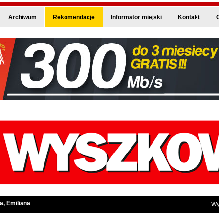
Archiwum
Rekomendacje
Informator miejski
Kontakt
O
a, Emiliana
Wy