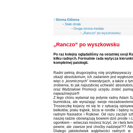
-
Strona Główna
-
Stałe działy
-
Druga strona medalu
-
„Ranczo” po wyszkowsku
„Ranczo” po wyszkowsku
Po raz kolejny oglądaliśmy na ostatniej sesji 
kilku radnych. Formalnie rada wytycza kierunki
kompletnej patologii.
Radni pełnią drugorzędną rolę przyklepywaczy 
okazji absolutorium, ich zadaniem jest wygłosz
więc o „kosmicznych” inwestycjach, a także o ty
zrobienia, to jak najszybciej uchwalić absoluto
oraz Wydziałowi Promocji urzędu zrobić pamiąt
najważniejsze!!!
Z tego chóru wyłamał się jedynie radny Adam Sz
burmistrza, ale wyrażając swoje niezadowoleni
Troszeczkę kojarzy mi się to z sytuacją opisy
bełkotów, pisku trąbek, bicia w rondle i bębny 
radnym Nasiadce i Rojkowi. Od razu zaczęli s
naszej radzie obowiązują bowiem dziś proste i c
ogonkiem – wówczas możesz liczyć, że i twój temat
pewne, ale zawsze jest choćby nadzieja!?!? Alb
Dlatego jakiekolwiek wątpliwości radnych w