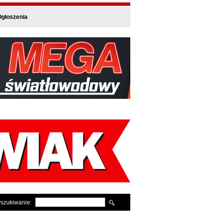
głoszenia
szukiwanie: