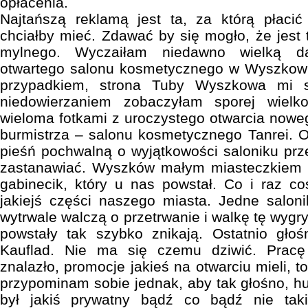
opłacenia.
Najtańszą reklamą jest ta, za którą płacić
chciałby mieć. Zdawać by się mogło, że jest t
mylnego. Wyczaiłam niedawno wielką 
otwartego salonu kosmetycznego w Wyszkowie
przypadkiem, strona Tuby Wyszkowa mi s
niedowierzaniem zobaczyłam sporej wielko
wieloma fotkami z uroczystego otwarcia now
burmistrza – salonu kosmetycznego Tanrei. 
pieśń pochwalną o wyjątkowości saloniku prz
zastanawiać. Wyszków małym miasteczkiem ni
gabinecik, który u nas powstał. Co i raz c
jakiejś części naszego miasta. Jedne salonik
wytrwale walczą o przetrwanie i walkę tę wygry
powstały tak szybko znikają. Ostatnio głoś
Kauflad. Nie ma się czemu dziwić. Pracę 
znalazło, promocje jakieś na otwarciu mieli, t
przypominam sobie jednak, aby tak głośno, hu
był jakiś prywatny bądź co bądź nie taki