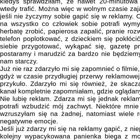
kiedyś sprawdziłam, że nawet 20-minutow
wtedy trafić. Można więc w wolnym czasie zaj
jeśli nie życzymy sobie gapić się w reklamy. 
na wszystko co człowiek sobie potrafi wym
herbatę zrobić, papierosa zapalić, pranie roz
telefon poplotkować, z dzieckiem się pokłócić
siebie przygotować, wykąpać się, gazetę pr
postaramy i marudzić za bardzo nie będziem
nam starczy.
Już nie raz zdarzyło mi się zapomnieć o filmie
gdyż w czasie przydługiej przerwy reklamowe
przykuło. Zdarzyło mi się również, że skac
kanał kompletnie zapomniałam, gdzie oglądany 
Nie lubię reklam. Zdarza mi się jednak rekla
potrafi wzbudzić mój zachwyt. Niektóre mnie
wzruszyłam się na żadnej, natomiast wiele
negatywne emocje.
Jeśli już zdarzy mi się na reklamy gapić, z ni
kolejny wypacykowana panienka biega z mo