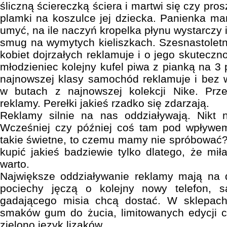
śliczną ściereczką ściera i martwi się czy pro
plamki na koszulce jej dziecka. Panienka m
umyć, na ile naczyń kropelka płynu wystarczy i
smug na wymytych kieliszkach. Szesnastolet
kobiet dojrzałych reklamuje i o jego skuteczn
młodzieniec kolejny kufel piwa z pianką na 3
najnowszej klasy samochód reklamuje i bez 
w butach z najnowszej kolekcji Nike. Prz
reklamy. Perełki jakieś rzadko się zdarzają.
Reklamy silnie na nas oddziaływają. Nikt n
Wcześniej czy później coś tam pod wpływe
takie świetne, to czemu mamy nie spróbować?
kupić jakieś badziewie tylko dlatego, że mił
warto.
Największe oddziaływanie reklamy mają na d
pociechy jęczą o kolejny nowy telefon, s
gadającego misia chcą dostać. W sklepach
smaków gum do żucia, limitowanych edycji c
zielono język lizaków.