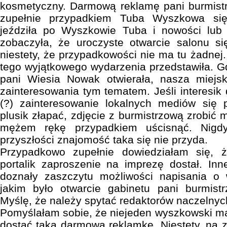
kosmetyczny. Darmową reklamę pani burmist
zupełnie przypadkiem Tuba Wyszkowa się 
jeździła po Wyszkowie Tuba i nowości lub 
zobaczyła, że uroczyste otwarcie salonu 
niestety, że przypadkowości nie ma tu żadnej. 
tego wyjątkowego wydarzenia przedstawiła. G
pani Wiesia Nowak otwierała, nasza miejs
zainteresowania tym tematem. Jeśli interesik
(?) zainteresowanie lokalnych mediów się
plusik złapać, zdjęcie z burmistrzową zrobić
mężem rękę przypadkiem uścisnąć. Nigd
przyszłości znajomość taka się nie przyda.
Przypadkowo zupełnie dowiedziałam się, ż
portalik zaproszenie na imprezę dostał. In
doznały zaszczytu możliwości napisania o
jakim było otwarcie gabinetu pani burmistr
Myślę, że należy spytać redaktorów naczelnyc
Pomyślałam sobie, że niejeden wyszkowski ma
dostać taką darmową reklamkę. Niestety, na z