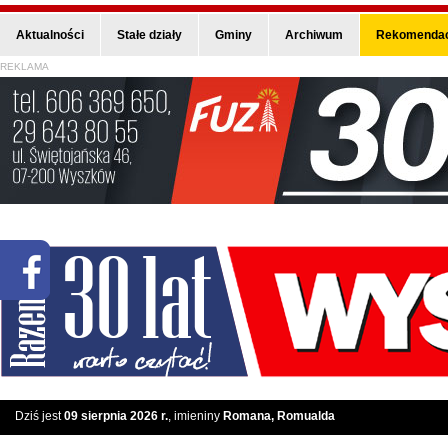
Aktualności
Stałe działy
Gminy
Archiwum
Rekomendac
REKLAMA
Dziś jest
09 sierpnia 2026 r.
, imieniny
Romana, Romualda