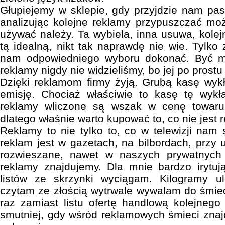
Głupiejemy w sklepie, gdy przyjdzie nam pa
analizując kolejne reklamy przypuszczać moż
używać należy. Ta wybiela, inna usuwa, kolejn
tą idealną, nikt tak naprawdę nie wie. Tylko
nam odpowiedniego wyboru dokonać. Być mo
reklamy nigdy nie widzieliśmy, bo jej po prostu
Dzięki reklamom firmy żyją. Grubą kasę wykł
emisję. Chociaż właściwie to kasę tę wyk
reklamy wliczone są wszak w cenę towaru
dlatego właśnie warto kupować to, co nie jes
Reklamy to nie tylko to, co w telewizji nam
reklam jest w gazetach, na bilbordach, przy u
rozwieszane, nawet w naszych prywatnych
reklamy znajdujemy. Dla mnie bardzo irytuj
listów ze skrzynki wyciągam. Kilogramy ul
czytam ze złością wytrwale wywalam do śmiec
raz zamiast listu ofertę handlową kolejnego
smutniej, gdy wśród reklamowych śmieci znaj