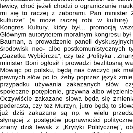
lewicy, choć jeżeli chodzi o ograniczanie nauki 
mi się to raczej z zaborami. Pan minister Z
kulturze” (a może raczej robi w kulturę) 
Kongres Kultury, który był... promocją wsz
Głównym autorytetem moralnym kongresu był 
Bauman, a prowadzenie paneli dyskusyjnyc
środowisk neo- albo postkomunistycznych ty
„Gazetka Wybiórcza”, czy też „Polityka”. Zn
minister Boni ogłosił i prowadzi bezlitosną w
Mówiąc po polsku, będą nas ćwiczyć jak mał
pewnych słów po to, żeby poprzez język zmie
przypadku używania zakazanych słów, cz
społeczne potępienie, grzywna albo więzienie
Oczywiście zakazane słowa będą się zmienia
pederasta, czy też Murzyn, jutro będą to słowa
już dziś zakazane są np. w wielu przeds
słynącej z postępów poprawności polityczn
znany dziś lewak z „Krytyki Politycznej”, ob