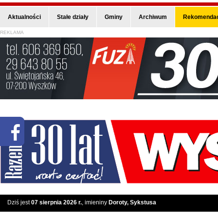
Aktualności
Stałe działy
Gminy
Archiwum
Rekomendac
REKLAMA
Dziś jest
07 sierpnia 2026 r.
, imieniny
Doroty, Sykstusa