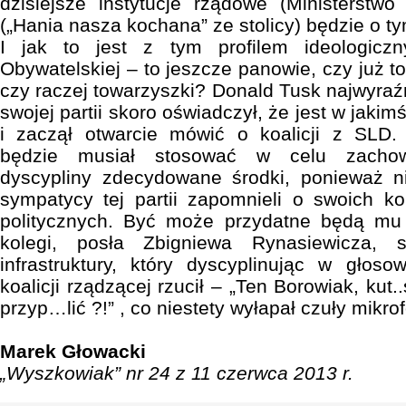
dzisiejsze instytucje rządowe (Ministerstw
(„Hania nasza kochana” ze stolicy) będzie o t
I jak to jest z tym profilem ideologiczn
Obywatelskiej – to jeszcze panowie, czy już t
czy raczej towarzyszki? Donald Tusk najwyraźn
swojej partii skoro oświadczył, że jest w jaki
i zaczął otwarcie mówić o koalicji z SLD
będzie musiał stosować w celu zachowa
dyscypliny zdecydowane środki, ponieważ n
sympatycy tej partii zapomnieli o swoich k
politycznych. Być może przydatne będą mu
kolegi, posła Zbigniewa Rynasiewicza, 
infrastruktury, który dyscyplinując w głos
koalicji rządzącej rzucił – „Ten Borowiak, kut
przyp…lić ?!” , co niestety wyłapał czuły mik
Marek Głowacki
„Wyszkowiak” nr 24 z 11 czerwca 2013 r.