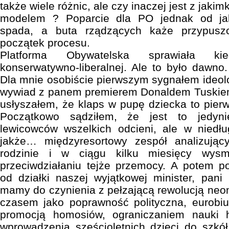
także wiele różnic, ale czy inaczej jest z jak
modelem ? Poparcie dla PO jednak od jak
spada, a buta rządzących każe przypuszc
początek procesu.
Platforma Obywatelska sprawiała kie
konserwatywno-liberalnej. Ale to było dawn
Dla mnie osobiście pierwszym sygnałem ideol
wywiad z panem premierem Donaldem Tuskiem
usłyszałem, że klaps w pupę dziecka to pier
Początkowo sądziłem, że jest to jedyn
lewicowców wszelkich odcieni, ale w niedł
jakże… międzyresortowy zespół analizując
rodzinie i w ciągu kilku miesięcy wy
przeciwdziałaniu tejże przemocy. A potem p
od działki naszej wyjątkowej minister, pani
mamy do czynienia z pełzającą rewolucją neo
czasem jako poprawność polityczna, eurobiu
promocją homosiów, ograniczaniem nauki hi
wprowadzenia sześcioletnich dzieci do szkół