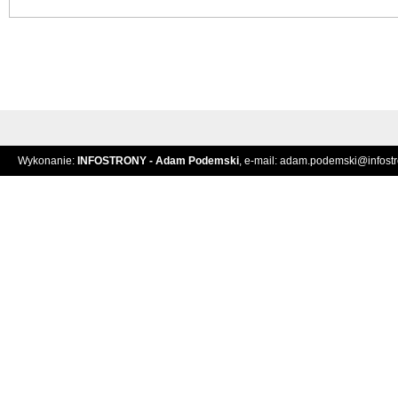
Wykonanie:
INFOSTRONY - Adam Podemski
, e-mail:
adam.podemski@infostro