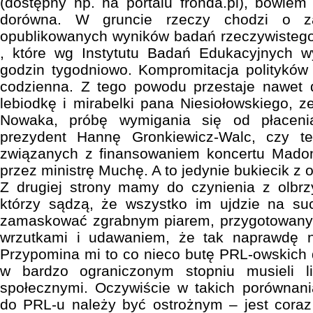
(dostępny np. na portalu fronda.pl), bowie
dorówna. W gruncie rzeczy chodzi o z
opublikowanych wyników badań rzeczywistego
, które wg Instytutu Badań Edukacyjnych 
godzin tygodniowo. Kompromitacja polityków p
codzienna. Z tego powodu przestaje nawet d
lebiodkę i mirabelki pana Niesiołowskiego, ze
Nowaka, próbę wymigania się od płaceni
prezydent Hannę Gronkiewicz-Walc, czy te
związanych z finansowaniem koncertu Mado
przez ministrę Muchę. A to jedynie bukiecik z o
Z drugiej strony mamy do czynienia z olbrz
którzy sądzą, że wszystko im ujdzie na su
zamaskować zgrabnym piarem, przygotowany
wrzutkami i udawaniem, że tak naprawdę ni
Przypomina mi to co nieco butę PRL-owskich d
w bardzo ograniczonym stopniu musieli l
społecznymi. Oczywiście w takich porównani
do PRL-u należy być ostrożnym – jest coraz