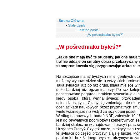
-
Strona Główna
-
Stałe działy
-
Felieton posła
-
„W pośredniaku byłeś?”
„W pośredniaku byłeś?”
„Jakie one mają być te studenty, jak one mają t
trafnie oddaje on smutny obraz przekazywany 
skompromitowała się przygotowując arkusze matu
Na szczęście mamy bystrych i inteligentnych ucz
możemy wypowiedzieć się o wszystkich profesor
Taka sytuacja, już po raz drugi, miała miejsce 
dużo bardziej niż egzaminatorzy. Po raz kolejn
nacechowane pogardą i brakiem szacunku dla inn
kiedy osoba, która winna świecić przykłade
osiemdziesiątych. Czasy się zmieniają, ale nie
oceniać kadr naukowych przez pryzmat tych smut
wiele ważniejsze niż wstyd za język pani poseł.
Według najnowszych badań NBP, zaledwie 10-15 pr
jest do prywatnych podmiotów i komercyjnych se
bardziej skuteczne w znajdowaniu pracy i pracow
Urzędach Pracy? Czy też może, bieżący stan rz
tej sytuacji po części przyczyniają się ludzie, k
papierek i bez żadnego wysiłku otrzymywać zas