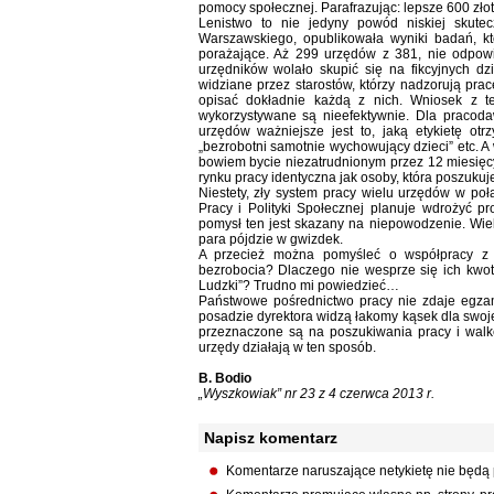
pomocy społecznej. Parafrazując: lepsze 600 złoty
Lenistwo to nie jedyny powód niskiej skute
Warszawskiego, opublikowała wyniki badań, kt
porażające. Aż 299 urzędów z 381, nie odpow
urzędników wolało skupić się na fikcyjnych dz
widziane przez starostów, którzy nadzorują prac
opisać dokładnie każdą z nich. Wniosek z t
wykorzystywane są nieefektywnie. Dla pracod
urzędów ważniejsze jest to, jaką etykietę otr
„bezrobotni samotnie wychowujący dzieci” etc. A 
bowiem bycie niezatrudnionym przez 12 miesięcy,
rynku pracy identyczna jak osoby, która poszukuje
Niestety, zły system pracy wielu urzędów w połą
Pracy i Polityki Społecznej planuje wdrożyć pr
pomysł ten jest skazany na niepowodzenie. Wiel
para pójdzie w gwizdek.
A przecież można pomyśleć o współpracy z 
bezrobocia? Dlaczego nie wesprze się ich kwot
Ludzki”? Trudno mi powiedzieć…
Państwowe pośrednictwo pracy nie zdaje egzam
posadzie dyrektora widzą łakomy kąsek dla swoj
przeznaczone są na poszukiwania pracy i walkę
urzędy działają w ten sposób.
B. Bodio
„Wyszkowiak” nr 23 z 4 czerwca 2013 r.
Napisz komentarz
Komentarze naruszające netykietę nie będą