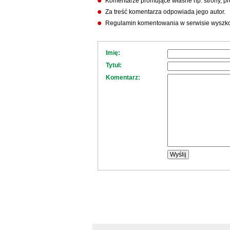
Komentarze promujące własne np. strony, pro
Za treść komentarza odpowiada jego autor.
Regulamin komentowania w serwisie wyszko
Imię:
Tytuł:
Komentarz: