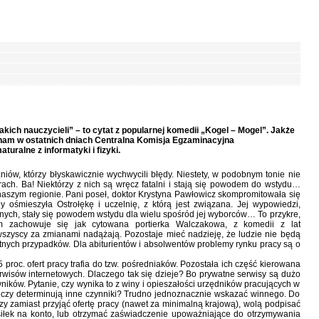
akich nauczycieli” – to cytat z popularnej komedii „Kogel – Mogel”. Jakże
nam w ostatnich dniach Centralna Komisja Egzaminacyjna
ralne z informatyki i fizyki.
niów, którzy błyskawicznie wychwycili błędy. Niestety, w podobnym tonie nie
ach. Ba! Niektórzy z nich są wręcz fatalni i stają się powodem do wstydu…
w naszym regionie. Pani poseł, doktor Krystyna Pawłowicz skompromitowała się
y ośmieszyła Ostrołękę i uczelnię, z którą jest związana. Jej wypowiedzi,
ych, stały się powodem wstydu dla wielu spośród jej wyborców… To przykre,
m zachowuje się jak cytowana portierka Walczakowa, z komedii z lat
 wszyscy za zmianami nadążają. Pozostaje mieć nadzieję, że ludzie nie będą
nych przypadków. Dla abiturientów i absolwentów problemy rynku pracy są o
oc. ofert pracy trafia do tzw. pośredniaków. Pozostała ich część kierowana
rwisów internetowych. Dlaczego tak się dzieje? Bo prywatne serwisy są dużo
ników. Pytanie, czy wynika to z winy i opieszałości urzędników pracujących w
eczy determinują inne czynniki? Trudno jednoznacznie wskazać winnego. Do
tórzy zamiast przyjąć ofertę pracy (nawet za minimalną krajową), wolą podpisać
iłek na konto, lub otrzymać zaświadczenie upoważniające do otrzymywania