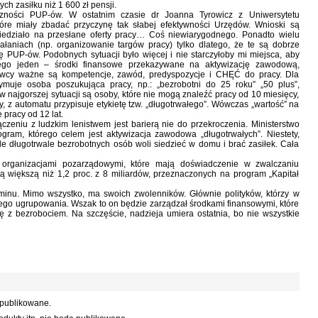
ch zasiłku niż 1 600 zł pensji.
czności PUP-ów. W ostatnim czasie dr Joanna Tyrowicz z Uniwersytetu
óre miały zbadać przyczynę tak słabej efektywności Urzędów. Wnioski są
iedziało na przesłane oferty pracy… Coś niewiarygodnego. Ponadto wielu
iałaniach (np. organizowanie targów pracy) tylko dlatego, że te są dobrze
ę PUP-ów. Podobnych sytuacji było więcej i nie starczyłoby mi miejsca, aby
ego jeden – środki finansowe przekazywane na aktywizację zawodową,
awcy ważne są kompetencje, zawód, predyspozycje i CHĘĆ do pracy. Dla
zymuje osoba poszukująca pracy, np.: „bezrobotni do 25 roku” „50 plus”,
w najgorszej sytuacji są osoby, które nie mogą znaleźć pracy od 10 miesięcy,
 z automatu przypisuje etykietę tzw. „długotrwałego”. Wówczas „wartość” na
 pracy od 12 lat.
czeniu z ludzkim lenistwem jest barierą nie do przekroczenia. Ministerstwo
ogram, którego celem jest aktywizacja zawodowa „długotrwałych”. Niestety,
e długotrwale bezrobotnych osób woli siedzieć w domu i brać zasiłek. Cała
organizacjami pozarządowymi, które mają doświadczenie w zwalczaniu
ą większą niż 1,2 proc. z 8 miliardów, przeznaczonych na program „Kapitał
inu. Mimo wszystko, ma swoich zwolenników. Głównie polityków, którzy w
ego ugrupowania. Wszak to on będzie zarządzał środkami finansowymi, które
 z bezrobociem. Na szczęście, nadzieja umiera ostatnia, bo nie wszystkie
 publikowane.