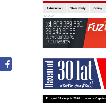
Aktualności
Stałe działy
Gminy
REKLAMA
Dziś jest
08 sierpnia 2026 r.
, imieniny
Cyprian