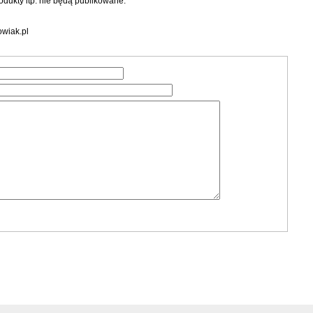
dukty itp. nie będą publikowane.
wiak.pl