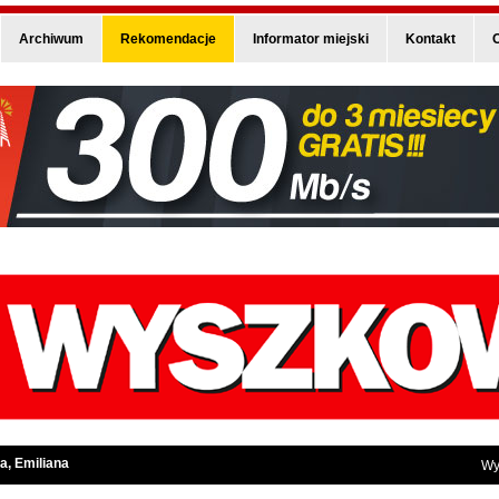
Archiwum
Rekomendacje
Informator miejski
Kontakt
O
a, Emiliana
Wy