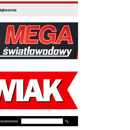
głoszenia
szukiwanie: