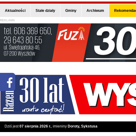
Aktualności
Stałe działy
Gminy
Archiwum
Rekomendac
REKLAMA
Dziś jest
07 sierpnia 2026 r.
, imieniny
Doroty, Sykstusa