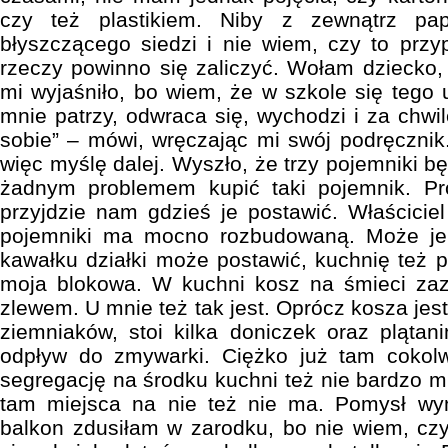
czy też plastikiem. Niby z zewnątrz pa
błyszczącego siedzi i nie wiem, czy to prz
rzeczy powinno się zaliczyć. Wołam dziecko,
mi wyjaśniło, bo wiem, że w szkole się tego 
mnie patrzy, odwraca się, wychodzi i za chwi
sobie” – mówi, wręczając mi swój podręcznik.
więc myślę dalej. Wyszło, że trzy pojemniki bę
żadnym problemem kupić taki pojemnik. Pr
przyjdzie nam gdzieś je postawić. Właścici
pojemniki ma mocno rozbudowaną. Może je 
kawałku działki może postawić, kuchnię też 
moja blokowa. W kuchni kosz na śmieci zaz
zlewem. U mnie też tak jest. Oprócz kosza je
ziemniaków, stoi kilka doniczek oraz plątani
odpływ do zmywarki. Ciężko już tam cokol
segregację na środku kuchni też nie bardzo mi
tam miejsca na nie też nie ma. Pomysł wy
balkon zdusiłam w zarodku, bo nie wiem, cz