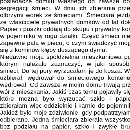
posiadacze domku własnego od zawsze bo
segregacji śmieci. W dniu ich zbierania pr
olbrzymi worek ze śmieciami. Śmieciara jeźdz
że właściciele prywatnych domków od lat dok
Papier i puszki oddają do skupu i prywatny k
w pojemniku w rogu działki. Część śmieci n
zapewne palą w piecu, o czym świadczyć mog
się z kominów kłęby duszącego dymu.
Niedawno moja spółdzielnia mieszkaniowa po
którym należało zaznaczyć, w jaki sposó
śmieci. Do tej pory wyrzucałam je do kosza. W
uzbierał, wędrował do śmieciowego konten
wędrował. Od zawsze w moim domu trwają prz
wór z mieszkania. Jakiś czas temu pojawiły s
które można było wyrzucać szkło i papier
zbierałam więc oddzielnie i karnie do pojemn
Jakież było moje zdziwienie, gdy podpatrzyła
odbierane. Jedna śmieciara zbierała wszystko 
bez podziału na papier, szkło i zwykłe bru