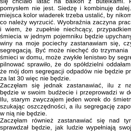
się chciało latać na balkon z butelkami.
pomysłem nie jest. Siedzę i kombinuję dale
miejsca kolor wiaderek trzeba ustalić, by niko
co należy wyrzucić. Wyobraźnia zaczyna pra
i wiem, że zupełnie niechcący, przypadkie
śmiecia w jednym pojemniku będzie upychany
winy na moje pociechy zastanawiam się, c
segregacją. Być może niechęć do trzymania 
śmieci w domu, może zwykłe lenistwo by segre
pilnować sprawiło, że do spółdzielni oddałam
że mój dom segregacji odpadów nie będzie p
za lat 30 więc nie będzie.
Zaczęłam się jednak zastanawiać, ilu z n
będzie w swoim budżecie i przeprowadzi w
Ilu, starym zwyczajem jeden worek do śmiet
szukając oszczędności, a ilu segregację zapo
w nią nie będzie.
Zaczęłam również zastanawiać się nad ty
sprawdzał będzie, jak ludzie wypełniają swo