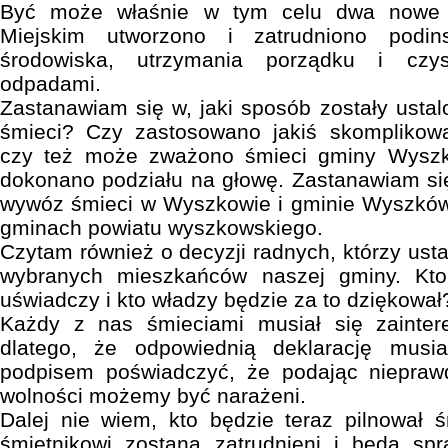
Być może właśnie w tym celu dwa nowe 
Miejskim utworzono i zatrudniono podin
środowiska, utrzymania porządku i czys
odpadami.
Zastanawiam się w, jaki sposób zostały usta
śmieci? Czy zastosowano jakiś skomplikow
czy też może zważono śmieci gminy Wyszk
dokonano podziału na głowę. Zastanawiam się
wywóz śmieci w Wyszkowie i gminie Wyszków
gminach powiatu wyszkowskiego.
Czytam również o decyzji radnych, którzy ustal
wybranych mieszkańców naszej gminy. Kto 
uświadczy i kto władzy będzie za to dziękował
Każdy z nas śmieciami musiał się zainter
dlatego, że odpowiednią deklarację musia
podpisem poświadczyć, że podając niepraw
wolności możemy być narażeni.
Dalej nie wiem, kto będzie teraz pilnował 
śmietnikowi zostaną zatrudnieni i będą s