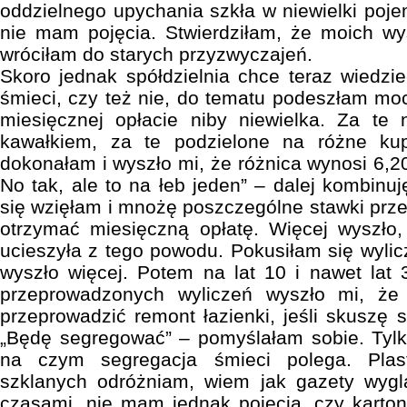
oddzielnego upychania szkła w niewielki poje
nie mam pojęcia. Stwierdziłam, że moich wys
wróciłam do starych przyzwyczajeń.
Skoro jednak spółdzielnia chce teraz wiedz
śmieci, czy też nie, do tematu podeszłam m
miesięcznej opłacie niby niewielka. Za te
kawałkiem, za te podzielone na różne kup
dokonałam i wyszło mi, że różnica wynosi 6,20
No tak, ale to na łeb jeden” – dalej kombin
się wzięłam i mnożę poszczególne stawki prze
otrzymać miesięczną opłatę. Więcej wyszło
ucieszyła z tego powodu. Pokusiłam się wylic
wyszło więcej. Potem na lat 10 i nawet lat 
przeprowadzonych wyliczeń wyszło mi, ż
przeprowadzić remont łazienki, jeśli skuszę 
„Będę segregować” – pomyślałam sobie. Tylk
na czym segregacja śmieci polega. Plas
szklanych odróżniam, wiem jak gazety wygl
czasami, nie mam jednak pojęcia, czy karto