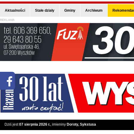
Aktualności
Stałe działy
Gminy
Archiwum
Rekomendac
REKLAMA
Dziś jest
07 sierpnia 2026 r.
, imieniny
Doroty, Sykstusa