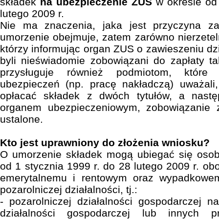
składek
na ubezpieczenie ZUS
w okresie od 
lutego 2009 r.
Nie ma znaczenia, jaka jest przyczyna za
umorzenie obejmuje, zatem zarówno nierzeteln
którzy informując organ ZUS o zawieszeniu dz
byli nieświadomie zobowiązani do zapłaty t
przysługuje również podmiotom, które 
ubezpieczeń (np. pracę nakładczą) uważali
opłacać składek z dwóch tytułów, a nast
organem ubezpieczeniowym, zobowiązanie z
ustalone.
Kto jest uprawniony do złożenia wniosku?
O umorzenie składek mogą ubiegać się osob
od 1 stycznia 1999 r. do 28 lutego 2009 r. o
emerytalnemu i rentowym oraz wypadkowem
pozarolniczej działalności, tj.:
- pozarolniczej działalności gospodarczej 
działalności gospodarczej lub innych p