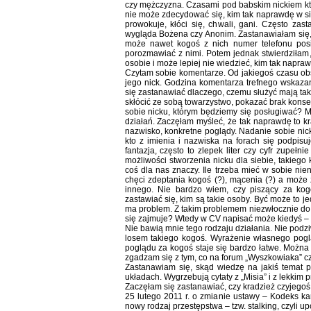
czy mężczyzna. Czasami pod babskim nickiem kto
nie może zdecydować się, kim tak naprawdę w sie
prowokuje, kłóci się, chwali, gani. Często za
wygląda Bożena czy Anonim. Zastanawiałam się, c
może nawet kogoś z nich numer telefonu posi
porozmawiać z nimi. Potem jednak stwierdziłam
osobie i może lepiej nie wiedzieć, kim tak napra
Czytam sobie komentarze. Od jakiegoś czasu obse
jego nick. Godzina komentarza trefnego wskazana
się zastanawiać dlaczego, czemu służyć mają tak
skłócić ze sobą towarzystwo, pokazać brak kons
sobie nicku, którym będziemy się posługiwać? M
działań. Zaczęłam myśleć, że tak naprawdę to kr
nazwisko, konkretne poglądy. Nadanie sobie nick
kto z imienia i nazwiska na forach się podpisu
fantazja, często to zlepek liter czy cyfr zupełni
możliwości stworzenia nicku dla siebie, takiego
coś dla nas znaczy. Ile trzeba mieć w sobie nie
chęci zdeptania kogoś (?), mącenia (?) a może 
innego. Nie bardzo wiem, czy piszący za ko
zastawiać się, kim są takie osoby. Być może to je
ma problem. Z takim problemem niezwłocznie do l
się zajmuje? Wtedy w CV napisać może kiedyś –
Nie bawią mnie tego rodzaju działania. Nie podzi
losem takiego kogoś. Wyrażenie własnego poglą
poglądu za kogoś staje się bardzo łatwe. Można
zgadzam się z tym, co na forum „Wyszkowiaka” czy
Zastanawiam się, skąd wiedzę na jakiś temat p
układach. Wygrzebują cytaty z „Misia” i z lekki
Zaczęłam się zastanawiać, czy kradzież czyjego
25 lutego 2011 r. o zmianie ustawy – Kodeks k
nowy rodzaj przestępstwa – tzw. stalking, czyli