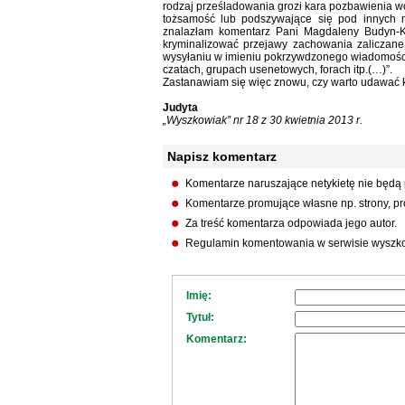
rodzaj prześladowania grozi kara pozbawienia w
tożsamość lub podszywające się pod innych n
znalazłam komentarz Pani Magdaleny Budyn-Ku
kryminalizować przejawy zachowania zaliczane
wysyłaniu w imieniu pokrzywdzonego wiadomości
czatach, grupach usenetowych, forach itp.(…)”.
Zastanawiam się więc znowu, czy warto udawać ko
Judyta
„Wyszkowiak” nr 18 z 30 kwietnia 2013 r.
Napisz komentarz
Komentarze naruszające netykietę nie będą
Komentarze promujące własne np. strony, pro
Za treść komentarza odpowiada jego autor.
Regulamin komentowania w serwisie wyszko
Imię:
Tytuł:
Komentarz: