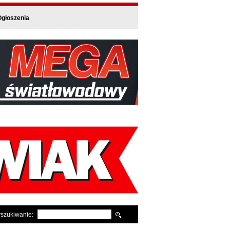
głoszenia
szukiwanie: