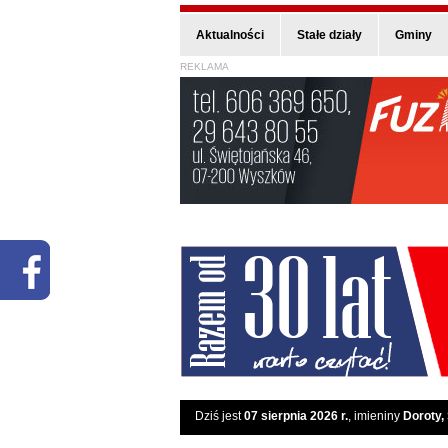
Aktualności
Stałe działy
Gminy
REKLAMA
Dziś jest
07 sierpnia 2026 r.
, imieniny
Doroty,