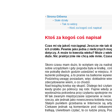
-
Strona Główna
-
Stałe działy
-
Tak to widzę
-
Ktoś za kogoś coś napisał
Ktoś za kogoś coś napisał
Czas mi się jakoś rozciągnął. Jeszcze nie tak d
ich zrobiło. Pewnie jako jedna z nielicznych 
dotyczy. A może to kwestia wieku? Może z wiek
duże. Nic praktycznie nie chcą ode mnie. Czasa
Skoro czasu mam dużo, to wzięłam się za nadrabi
sobie urządziłam i gdy pogoda była w kratkę, coś
nie potrafię dwóch godzin usiedzieć w miejscu. A
łazienki pobiegnę, a to pranie na balkonie wywie
Podzielną uwagę posiadam, więc dokładnie wiem,
zdecydowanie wiem, o co chodzi.
Nad książką trzeba się skupić. Dlatego też czyt
kiedy grubo po północy się robi. Fajnie wtedy j
wyobraźnia potrzebna przy czytaniu spokojnie m
W tak zwanym międzyczasie szperanie w necie r
rzeczy, ale jednak jako nowoczesna kobieta musz
Stałym punktem grzebania w Internecie są art
Ciekawe jednak są komentarze pod ciekawymi 
trafiają. Uwielbiam czytać, to co ludzie piszą. P