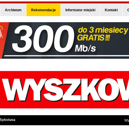
Archiwum
Rekomendacje
Informator miejski
Kontakt
O
 Sykstusa
Wy