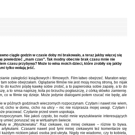
awno ciągle godzin w czasie doby mi brakowało, a teraz jakby więcej się
mogę powiedzieć „mam czas”. Tak modny obecnie brak czasu mnie nie
iem czasu przybywa? Może to wina moich dzieci, które zrobiły się jakby
mi tylko wołają jeść.
anie zaległości książkowych i filmowych. Film łatwo obejrzeć. Maraton więc
 tam sobie obejrzałam. Oglądanie filmów nie jest moją mocną stroną, bo nijak
 to do kuchni pójdę kawkę sobie zrobić, a to papieroska sobie zapalę, a to do
szę, a to smsa napiszę, kota po brzuchu pogłaszczę, z córką słówko zamienię.
 co w filmie się dzieje. Może jedynie dialogami potem rzucać nie będę, ale
anie w późnych godzinach wieczornych rozpoczynam. Czytam i nawet nie wiem,
est, cicho w domu, cicho na ulicy – nic nie rozprasza mojej uwagi. Czytam i
oże pracować. Czytanie przed snem uspokaja.
ozpoczynam. Nie jakoś często, bo nudzi mnie wyszukiwanie interesujących
ę umieć poruszać się w wirtualnym świecie.
ykuły w „Wyszkowiaku”. Raz ciekawe, raz mniej ciekawe – różnie to bywa.
artykułami. Czasami nawet pod tymi mniej ciekawymi też komentarze się
od każdym nickiem jakaś osoba jest ukryta. Nigdy nie wiadomo, czy to kobieta,