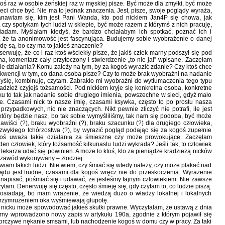
ś raz w osobie żeńskiej raz w męskiej pisze. Być może dla zmyłki, być może
ci chce być. Nie ma to jednak znaczenia. Jest, pisze, swoje poglądy wyraża,
stanawiam się, kim jest Pani Wanda, kto pod nickiem Jan4P się chowa, jak
zy spotykam tych ludzi w sklepie, być może razem z którymś z nich pracuję,
adam. Myślałam kiedyś, że bardzo chciałabym ich spotkać, poznać ich i
, że ta anonimowość jest fascynująca. Budujemy sobie wyobrażenie o danej
wdę są, bo czy ma to jakieś znaczenie?
rwuję, że co i raz ktoś wściekły pisze, że jakiś człek marny podszył się pod
, komentarz cały przytoczony i stwierdzenie „to nie ja!” wpisane. Zaczęłam
ie działania? Komu zależy na tym, by za kogoś wyrazić zdanie? Czy ktoś chce
ekwencji w tym, co dana osoba pisze? Czy to może brak wyobraźni na nadanie
yślę, kombinuję, czytam. Zabrakło mi wyobraźni do wytłumaczenia tego typu
adzież czyjejś tożsamości. Pod nickiem kryje się konkretna osoba, konkretne
u to tak jak nadanie sobie drugiego imienia, powszechne w sieci, gdyż mało
je. Czasami nick to nasze imię, czasami ksywka, często to po prostu nasza
e przypadkowych, nic nie znaczących. Nikt pewnie zliczyć nie potrafi, ile jest
 który będzie nasz, bo tak sobie wymyśliliśmy, tak nam się podoba, być może
nawiści (?), braku wyobraźni (?), braku szacunku (?) dla drugiego człowieka,
zwykłego tchórzostwa (?), by wyrazić pogląd podając się za kogoś zupełnie
goś uważa takie działania za śmieszne czy może prowokujące. Zaczęłam
den człowiek, który tożsamość kilkunastu ludzi wykrada? Jeśli tak, to człowiek
ekarza udać się powinien. A może to ktoś, kto za pieniądze kradzieżą nicków
 zawód wykonywany – złodziej.
wiam takich ludzi. Nie wiem, czy śmiać się wtedy należy, czy może płakać nad
du jest trudne, czasami dla kogoś wręcz nie do przeskoczenia. Wyrażenie
 napisać, pośmiać się i udawać, że jesteśmy fajnym człowiekiem. Nie zawsze
tam. Denerwuję się często, często śmieję się, gdy czytam to, co ludzie piszą.
osiadają, bo mam wrażenie, że wiedzą dużo o władzy lokalnej i lokalnych
m przymrużeniem oka wyśmiewają głupotę.
ś nicku może spowodować jakieś skutki prawne. Wyczytałam, że ustawą z dnia
arny wprowadzono nowy zapis w artykułu 190a, zgodnie z którym pojawił się
 uporczywe nękanie smsami, lub nachodzenie kogoś w domu czy w pracy. Za taki