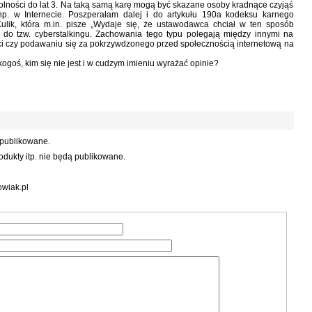
olności do lat 3. Na taką samą karę mogą być skazane osoby kradnące czyjąś
p. w Internecie. Poszperałam dalej i do artykułu 190a kodeksu karnego
lik, która m.in. pisze „Wydaje się, że ustawodawca chciał w ten sposób
 do tzw. cyberstalkingu. Zachowania tego typu polegają między innymi na
 czy podawaniu się za pokrzywdzonego przed społecznością internetową na
goś, kim się nie jest i w cudzym imieniu wyrażać opinie?
 publikowane.
dukty itp. nie będą publikowane.
wiak.pl