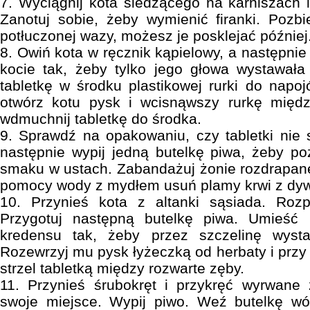
7. Wyciągnij kota siedzącego na karniszach i
Zanotuj sobie, żeby wymienić firanki. Pozbi
potłuczonej wazy, możesz je posklejać później
8. Owiń kota w ręcznik kąpielowy, a następnie
kocie tak, żeby tylko jego głowa wystawała
tabletkę w środku plastikowej rurki do nap
otwórz kotu pysk i wcisnąwszy rurkę międ
wdmuchnij tabletkę do środka.
9. Sprawdź na opakowaniu, czy tabletki nie s
następnie wypij jedną butelkę piwa, żeby p
smaku w ustach. Zabandażuj żonie rozdrapane
pomocy wody z mydłem usuń plamy krwi z dy
10. Przynieś kota z altanki sąsiada. Rozp
Przygotuj następną butelkę piwa. Umieść
kredensu tak, żeby przez szczelinę wysta
Rozewrzyj mu pysk łyżeczką od herbaty i przy
strzel tabletką między rozwarte zęby.
11. Przynieś śrubokręt i przykręć wyrwane
swoje miejsce. Wypij piwo. Weź butelkę wód