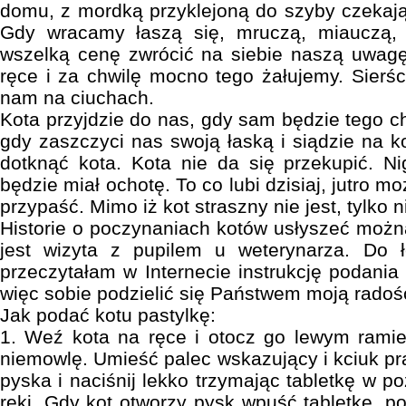
domu, z mordką przyklejoną do szyby czekają
Gdy wracamy łaszą się, mruczą, miauczą, 
wszelką cenę zwrócić na siebie naszą uwagę
ręce i za chwilę mocno tego żałujemy. Sierśc
nam na ciuchach.
Kota przyjdzie do nas, gdy sam będzie tego c
gdy zaszczyci nas swoją łaską i siądzie na 
dotknąć kota. Kota nie da się przekupić. N
będzie miał ochotę. To co lubi dzisiaj, jutro 
przypaść. Mimo iż kot straszny nie jest, tylko ni
Historie o poczynaniach kotów usłyszeć moż
jest wizyta z pupilem u weterynarza. Do 
przeczytałam w Internecie instrukcję podania 
więc sobie podzielić się Państwem moją radoś
Jak podać kotu pastylkę:
1. Weź kota na ręce i otocz go lewym ramie
niemowlę. Umieść palec wskazujący i kciuk pr
pyska i naciśnij lekko trzymając tabletkę w p
reki. Gdy kot otworzy pysk wpuść tabletkę, 