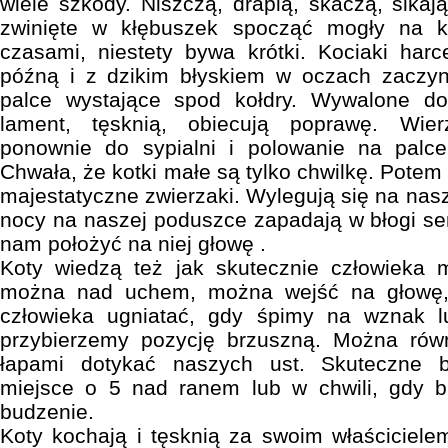
wiele szkody. Niszczą, drapią, skaczą, sik
zwinięte w kłębuszek spocząć mogły na k
czasami, niestety bywa krótki. Kociaki har
późną i z dzikim błyskiem w oczach zaczy
palce wystające spod kołdry. Wywalone do
lament, tęsknią, obiecują poprawę. Wi
ponownie do sypialni i polowanie na palc
Chwała, że kotki małe są tylko chwilkę. Potem 
majestatyczne zwierzaki. Wylegują się na nas
nocy na naszej poduszce zapadają w błogi sen
nam położyć na niej głowę .
Koty wiedzą też jak skutecznie człowieka
można nad uchem, można wejść na głowę,
człowieka ugniatać, gdy śpimy na wznak l
przybierzemy pozycję brzuszną. Można rów
łapami dotykać naszych ust. Skuteczne 
miejsce o 5 nad ranem lub w chwili, gdy 
budzenie.
Koty kochają i tęsknią za swoim właściciel