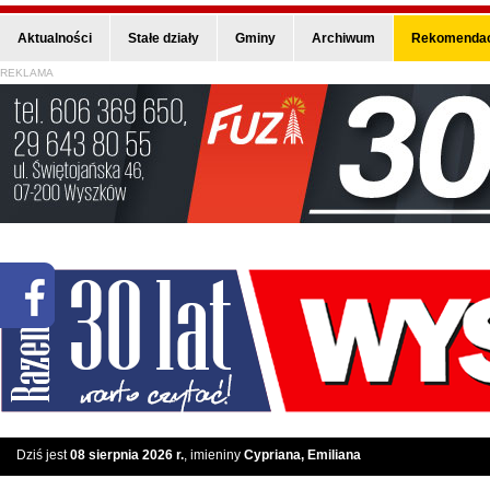
Aktualności
Stałe działy
Gminy
Archiwum
Rekomendac
REKLAMA
Dziś jest
08 sierpnia 2026 r.
, imieniny
Cypriana, Emiliana