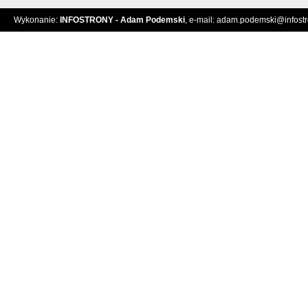
Wykonanie:
INFOSTRONY - Adam Podemski
, e-mail:
adam.podemski@infostro