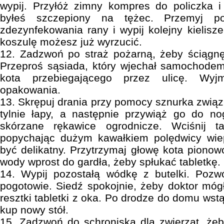
wypij. Przyłóż zimny kompres do policzka i
byłeś szczepiony na tężec. Przemyj p
zdezynfekowania rany i wypij kolejny kielisz
koszulę możesz już wyrzucić.
12. Zadzwoń po straż pożarną, żeby ściągnę
Przeproś sąsiada, który wjechał samochodem
kota przebiegającego przez ulicę. Wyjm
opakowania.
13. Skrępuj drania przy pomocy sznurka związ
tylnie łapy, a następnie przywiąż go do no
skórzane rękawice ogrodnicze. Wciśnij t
popychając dużym kawałkiem polędwicy wie
być delikatny. Przytrzymaj głowę kota pionow
wody wprost do gardła, żeby spłukać tabletkę.
14. Wypij pozostałą wódkę z butelki. Pozw
pogotowie. Siedź spokojnie, żeby doktor mógł
resztki tabletki z oka. Po drodze do domu ws
kup nowy stół.
15. Zadzwoń do schroniska dla zwierząt, żeb