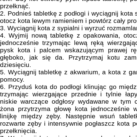
przełknąć.
2. Podnieś tabletkę z podłogi i wyciągnij kot
otocz kota lewym ramieniem i powtórz cały pro
3. Wyciągnij kota z sypialni i wyrzuć rozmamla
4. Wyjmij nową tabletkę z opakowania, oto
jednocześnie trzymając lewą ręką wierzgają
pysk kota i palcem wskazującym prawej ręk
głęboko, jak się da. Przytrzymaj kotu zam
dziesięciu.
5. Wyciągnij tabletkę z akwarium, a kota z g
pomocy.
6. Przyduś kota do podłogi klinując go międ
trzymając wierzgające przednie i tylnie ła
niskie warczące odgłosy wydawane w tym c
żona przytrzyma głowę kota jednocześnie 
linijkę między zęby. Następnie wsuń tablet
rozwarte zęby i intensywnie pogłaszcz kota p
przełknięcia.