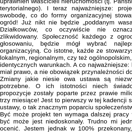
uprawnień właścicieli nieruchomości (tj. Pańs
terytorialnego). I teraz najważniejsze: pro
swobodę, co do formy organizacyjnej stow
ogród! Już nikt nie będzie „poddanym was
Działkowców, co oczywiście nie ozna
zlikwidowany. Społeczność każdego z ogr
głosowaniu, będzie mógł wybrać najlep
organizacyjną. Co istotne, każde ze stowarzy
lokalnym, regionalnym, czy też ogólnopolskim
identycznych warunkach. A co najważniejsze: 
miał prawo, a nie obowiązek przynależności do
Zmiany jakie niesie owa ustawa są niezw
potrzebne. O ich istotności niech świa
propozycje zostały poparte przez prawie mili
trzy miesiące! Jest to pierwszy w tej kadencji 
ustawy, o tak znacznym poparciu społeczeńst
Być może projekt ten wymaga dalszej pracy
być może jest niedoskonały. Trudno mi jedn
ocenić. Jestem jednak w 100% przekonany,