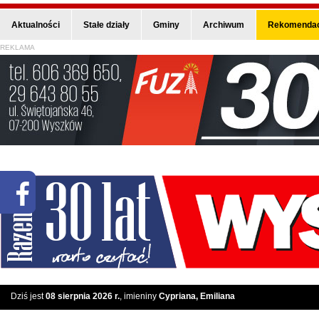
Aktualności
Stałe działy
Gminy
Archiwum
Rekomendac
REKLAMA
Dziś jest
08 sierpnia 2026 r.
, imieniny
Cypriana, Emiliana