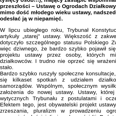
przeszłości – Ustawę o Ogrodach Działkowych
mimo dość młodego wieku ustawy, nadszedł
odesłać ją w niepamięć.
W lipcu ubiegłego roku, Trybunał Konstytu
artykuły „starej” ustawy. Większość z zakw
dotyczyło szczególnego statusu Polskiego Z
więc dziwnego, że bardzo szybko pojawił si
projektu ustawy przez osoby, których m
działkowców. I trudno nie oprzeć się wrażen
stało.
Bardzo szybko ruszyły społeczne konsultacje,
się kilkaset spotkań z udziałem działko
samorządów. Wspólnym, społecznym wysiłk
założenia do nowej ustawy. Ustawy, które
wytycznych Trybunału z postulatami i ocz
Efektem tego, jest obywatelski projekt ustaw
zrzeszania, pluralizm w prowadzeniu og