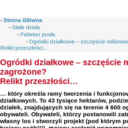
-
Strona Główna
-
Stałe działy
-
Felieton posła
-
Ogródki działkowe – szczęście milionó
Relikt przeszłości…
Ogródki działkowe – szczęście 
zagrożone?
Relikt przeszłości…
… który określa ramy tworzenia i funkcjon
działkowych. To 43 tysiące hektarów, podzi
działek, znajdujących się na terenie 4 600 o
obywateli. Obywateli, którzy postanowili za
własny los i stworzyli projekt (pod którym 
tysięcy osób!!!), mający zastąpić wspomnian