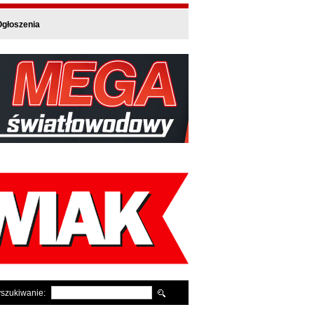
głoszenia
szukiwanie: