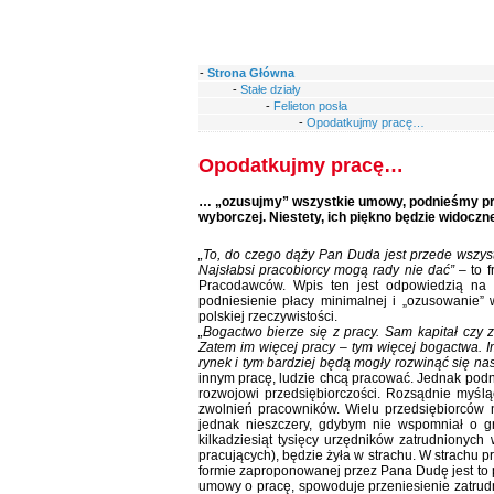
-
Strona Główna
-
Stałe działy
-
Felieton posła
-
Opodatkujmy pracę…
Opodatkujmy pracę…
… „ozusujmy” wszystkie umowy, podnieśmy prac
wyborczej. Niestety, ich piękno będzie widoczn
„To, do czego dąży Pan Duda jest przede wszys
Najsłabsi pracobiorcy mogą rady nie dać”
– to 
Pracodawców. Wpis ten jest odpowiedzią na 
podniesienie płacy minimalnej i „ozusowanie”
polskiej rzeczywistości.
„Bogactwo bierze się z pracy. Sam kapitał czy
Zatem im więcej pracy – tym więcej bogactwa. I
rynek i tym bardziej będą mogły rozwinąć się na
innym pracę, ludzie chcą pracować. Jednak podno
rozwojowi przedsiębiorczości. Rozsądnie myślą
zwolnień pracowników. Wielu przedsiębiorców n
jednak nieszczery, gdybym nie wspomniał o gru
kilkadziesiąt tysięcy urzędników zatrudnionych 
pracujących), będzie żyła w strachu. W strachu
formie zaproponowanej przez Pana Dudę jest to
umowy o pracę, spowoduje przeniesienie zatrudni