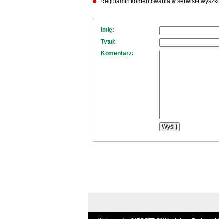
Regulamin komentowania w serwisie wyszko
Imię:
Tytuł:
Komentarz: