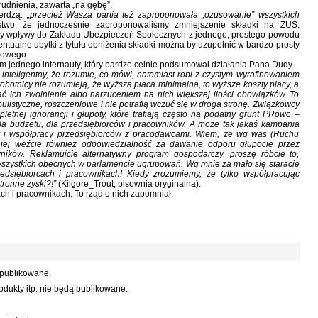
dnienia, zawarta „na gębę”.
ierdzą:
„przecież Wasza partia też zaproponowała „ozusowanie” wszystkich
stwo, że jednocześnie zaproponowaliśmy zmniejszenie składki na ZUS.
oby wpływy do Zakładu Ubezpieczeń Społecznych z jednego, prostego powodu
entualne ubytki z tytułu obniżenia składki można by uzupełnić w bardzo prosty
kowego.
m jednego internauty, który bardzo celnie podsumował działania Pana Dudy.
 inteligentny, że rozumie, co mówi, natomiast robi z czystym wyrafinowaniem
robotnicy nie rozumieją, że wyższa płaca minimalna, to wyższe koszty płacy, a
ać ich zwolnienie albo narzuceniem na nich większej ilości obowiązków. To
ulistyczne, roszczeniowe i nie potrafią wczuć się w droga stronę. Związkowcy
etnej ignorancji i głupoty, które trafiają często na podatny grunt PRowo –
 dla budżetu, dla przedsiębiorców i pracowników. A może tak jakaś kampania
y i współpracy przedsiębiorców z pracodawcami. Wiem, że wg was (Ruchu
iej weźcie również odpowiedzialność za dawanie odporu głupocie przez
ników. Reklamujcie alternatywny program gospodarczy, proszę róbcie to,
wszystkich obecnych w parlamencie ugrupowań. Wg mnie za mało się staracie
edsiębiorcach i pracownikach! Kiedy zrozumiemy, że tylko współpracując
tronne zyski?!”
(Kilgore_Trout; pisownia oryginalna).
ch i pracownikach. To rząd o nich zapomniał.
 publikowane.
dukty itp. nie będą publikowane.