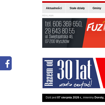
Aktualności
Stałe działy
Gminy
REKLAMA
Dziś jest
07 sierpnia 2026 r.
, imieniny
Doroty,