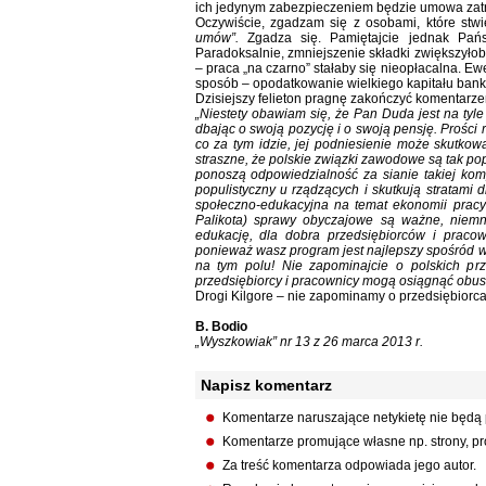
ich jedynym zabezpieczeniem będzie umowa zatru
Oczywiście, zgadzam się z osobami, które stw
umów”.
Zgadza się. Pamiętajcie jednak Pań
Paradoksalnie, zmniejszenie składki zwiększył
– praca „na czarno” stałaby się nieopłacalna. Ew
sposób – opodatkowanie wielkiego kapitału ban
Dzisiejszy felieton pragnę zakończyć komentarze
„Niestety obawiam się, że Pan Duda jest na tyle
dbając o swoją pozycję i o swoją pensję. Prości 
co za tym idzie, jej podniesienie może skutkow
straszne, że polskie związki zawodowe są tak pop
ponoszą odpowiedzialność za sianie takiej kompl
populistyczny u rządzących i skutkują stratami
społeczno-edukacyjna na temat ekonomii prac
Palikota) sprawy obyczajowe są ważne, niemn
edukację, dla dobra przedsiębiorców i pracow
ponieważ wasz program jest najlepszy spośród 
na tym polu! Nie zapominajcie o polskich prz
przedsiębiorcy i pracownicy mogą osiągnąć obus
Drogi Kilgore – nie zapominamy o przedsiębiorca
B. Bodio
„Wyszkowiak” nr 13 z 26 marca 2013 r.
Napisz komentarz
Komentarze naruszające netykietę nie będą
Komentarze promujące własne np. strony, pro
Za treść komentarza odpowiada jego autor.