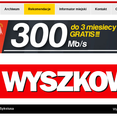
Archiwum
Rekomendacje
Informator miejski
Kontakt
O
 Sykstusa
Wy