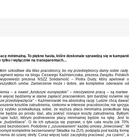
ę minimalną. To piękne hasła, które doskonale sprawdzą się w kampanii
e tylko i wyłącznie na transparentach…
tkim szkodliwe dla Was pracobiorcy, bo my przedsiębiorcy damy sobie radę.
fragment wpisu na blogu Cezarego Kaźmierczaka, prezesa Związku Polskich
wypowiedzi prezesa NSZZ Solidarność – Piotra Dudy, który apelował o
 wszystkich umów. Zamierzenie może i dobre, ale kompletnie oderwane od
 ziemia – a nawet „fundusze europejskie” – nieożywione pracą – są martwe.
m więcej będziemy w stanie zapłacić pracownikom, tym bardziej rozwinie się
sze przedsięwzięcia”
– Kaźmierowski ma absolutną rację. Ludzie chcą dawać
szenie kosztów zatrudnienia, rzekomo w interesie pracobiorców, nie sprzyja
cy szybko przekalkulują sobie, że wyższa płaca minimalna poskutkuje falą
ie będzie po prostu stać, aby pokryć rosnące koszty zatrudnienia. Byłbym
pie ludzi, którym podniesienie płacy minimalnej będzie na rękę. Jest to
w „budżetówce”. O ile ich sytuacja się poprawi, o tyle cała reszta (ok 70%
 przed bezrobociem. Podobnie z „ozusowaniem” każdej umowy „śmieciowej”. W
 pomysł kompletnie bezsensowny! Składka na ZUS, podpięta pod każdą formę
enia do szarej strefy. Coraz więcej ludzi zaczęłoby pracować „na czarno”, a