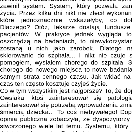
zawinił system. System, który pozwala za
życia. Przez kilka dni nikt nie zlecił wykon
które jednoznacznie wskazałyby, co do
Dlaczego? Otóż, lekarze dostają fundus
pacjentów. W praktyce jednak wygląda to 
oszczędzą na badaniach, to niewykorzysta
zostaną u nich jako zarobek. Dlatego naj
skierowanie do szpitala... I nikt nie czuje
pomogłem, wysłałem chorego do szpitala. 
chorego do nowego miejsca to nowe badania
samym strata cennego czasu. Jak widać na
czas ten często kosztuje czyjeś życie.
Co w tym wszystkim jest najgorsze? To, że dop
Owsiaka, ktoś zainteresował się patolog
zainteresował się potrzebą wprowadzenia zmia
śmiercią dziecka... To coś niebywałego! Do
opinia publiczna zobaczyła, że dyspozytorz
stworzonego wiele lat temu. Systemu, który