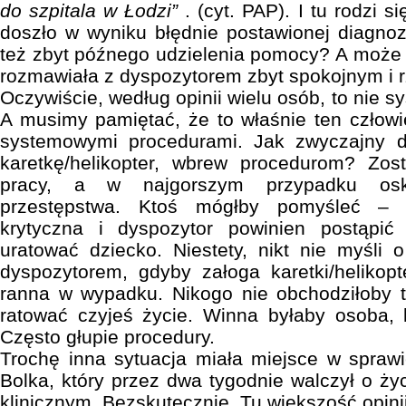
do szpitala w Łodzi”
. (cyt. PAP). I tu rodzi s
doszło w wyniku błędnie postawionej diagnoz
też zbyt późnego udzielenia pomocy? A może 
rozmawiała z dyspozytorem zbyt spokojnym i
Oczywiście, według opinii wielu osób, to nie s
A musimy pamiętać, że to właśnie ten człow
systemowymi procedurami. Jak zwyczajny d
karetkę/helikopter, wbrew procedurom? Zos
pracy, a w najgorszym przypadku osk
przestępstwa. Ktoś mógłby pomyśleć – p
krytyczna i dyspozytor powinien postąpi
uratować dziecko. Niestety, nikt nie myśli 
dyspozytorem, gdyby załoga karetki/helikopt
ranna w wypadku. Nikogo nie obchodziłoby to
ratować czyjeś życie. Winna byłaby osoba, 
Często głupie procedury.
Trochę inna sytuacja miała miejsce w spraw
Bolka, który przez dwa tygodnie walczył o ży
klinicznym. Bezskutecznie. Tu większość opinii