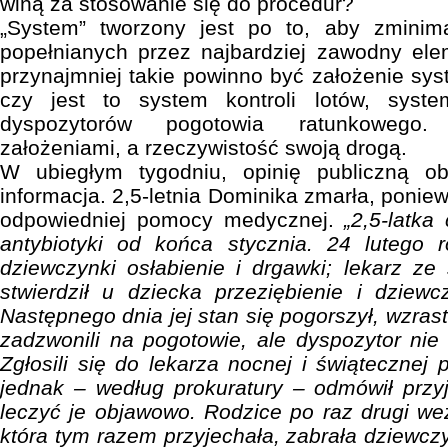
winą za stosowanie się do procedur?
„System” tworzony jest po to, aby zminim
popełnianych przez najbardziej zawodny ele
przynajmniej takie powinno być założenie sys
czy jest to system kontroli lotów, syst
dyspozytorów pogotowia ratunkowego.
założeniami, a rzeczywistość swoją drogą.
W ubiegłym tygodniu, opinię publiczną obi
informacja. 2,5-letnia Dominika zmarła, ponie
odpowiedniej pomocy medycznej.
„2,5-latka
antybiotyki od końca stycznia. 24 lutego 
dziewczynki osłabienie i drgawki; lekarz ze 
stwierdził u dziecka przeziębienie i dziew
Następnego dnia jej stan się pogorszył, wzras
zadzwonili na pogotowie, ale dyspozytor nie 
Zgłosili się do lekarza nocnej i świątecznej
jednak – według prokuratury – odmówił przy
leczyć je objawowo. Rodzice po raz drugi wez
która tym razem przyjechała, zabrała dziewcz