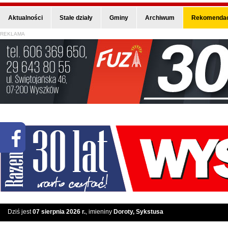
Aktualności
Stałe działy
Gminy
Archiwum
Rekomendac
REKLAMA
Dziś jest
07 sierpnia 2026 r.
, imieniny
Doroty, Sykstusa