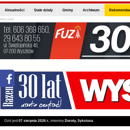
Aktualności
Stałe działy
Gminy
Archiwum
Rekomendac
REKLAMA
Dziś jest
07 sierpnia 2026 r.
, imieniny
Doroty, Sykstusa