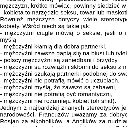
mężczyzn, krótko mówiąc, powinny siedzieć w
- kobieta to narzędzie seksu, towar lub maskot
Również mężczyzn dotyczy wiele stereotyp
kobiety. Wśród niech są takie jak:
- mężczyźni ciągle mówią o seksie, jeśli o
myślą,
- mężczyźni kłamią dla dobra partnerki,
- mężczyźni zawsze gapią się na biust lub tyłek
- polscy mężczyźni są zaniedbani i brzydcy,
- mężczyźni są rozwiąźli i skłonni do seksu z
- mężczyźni szukają partnerki podobnej do swo
- mężczyźni nie potrafią mówić o uczuciach,
- mężczyźni myślą, że zawsze są zabawni,
- mężczyźni nie potrafią być romantyczni,
- mężczyźni nie rozumieją kobiet (oh shit!).
Jednym z najbardziej znanych stereotypów je
narodowości. Francuzów uważamy za dobrych 
Rosjan za alkoholików, a Anglików za nudzi