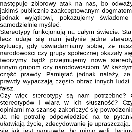
następuje zbiorowy atak na nas, bo odważy
jakimś publicznie zaakceptowanym dogmatem.
jednak wyjątkowi, pokazujemy świadome 
samodzielnie myśleć.
Stereotypy funkcjonują na całym świecie. Sta
lecz udaje się nam jedynie jedne stereot
sytuacji, gdy uświadamiamy sobie, że nas
narodowości czy grupy społecznej okazały się
tworzymy bądź przejmujemy nowe stereot
innym grupom czy narodowościom. W każdym s
część prawdy. Pamiętać jednak należy, że
prawdy wypaczają często obraz innych ludzi s
fałsz.
Czy więc stereotypy są nam potrzebne? 
stereotypów i wiara w ich słuszność? Cz
opiniami ma szansę zakończyć się powodzen
Ja nie potrafię odpowiedzieć na te pytan
ułatwiają życie, zdecydowanie je upraszczają
się jak jest naprawdę, bo mimo woli „lecim