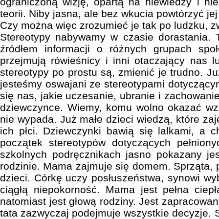
ograniczoną wizję, opartą na niewiedzy i nie
teorii. Niby jasna, ale bez wkucia powtórzyć jej
Czy można więc zrozumieć je tak po ludzku, z
Stereotypy nabywamy w czasie dorastania. 
źródłem informacji o różnych grupach spo
przejmują rówieśnicy i inni otaczający nas 
stereotypy po prostu są, zmienić je trudno. Ju
jesteśmy oswajani ze stereotypami dotyczącym
się nas, jakie uczesanie, ubranie i zachowanie
dziewczynce. Wiemy, komu wolno okazać wz
nie wypada. Już małe dzieci wiedzą, które za
ich płci. Dziewczynki bawią się lalkami, a
początek stereotypów dotyczących pełniony
szkolnych podręcznikach jasno pokazany je
rodzinie. Mama zajmuje się domem. Sprząta, p
dzieci. Córkę uczy posłuszeństwa, synowi wy
ciągłą niepokorność. Mama jest pełna ciepł
natomiast jest głową rodziny. Jest zapracowa
tata zazwyczaj podejmuje wszystkie decyzje. S