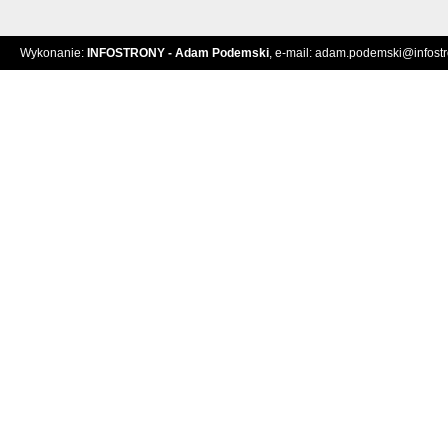
Wykonanie:
INFOSTRONY - Adam Podemski
, e-mail:
adam.podemski@infostro