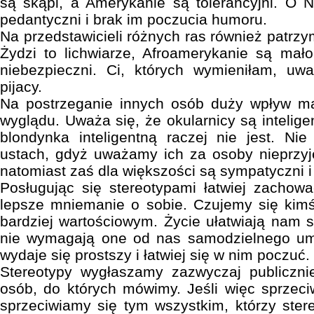
są skąpi, a Amerykanie są tolerancyjni. O
pedantyczni i brak im poczucia humoru.
Na przedstawicieli różnych ras również patrz
Żydzi to lichwiarze, Afroamerykanie są mało 
niebezpieczni. Ci, których wymieniłam, uw
pijacy.
Na postrzeganie innych osób duży wpływ ma
wyglądu. Uważa się, że okularnicy są inteligen
blondynka inteligentną raczej nie jest. Ni
ustach, gdyż uważamy ich za osoby nieprzy
natomiast zaś dla większości są sympatyczni i
Posługując się stereotypami łatwiej zachow
lepsze mniemanie o sobie. Czujemy się kim
bardziej wartościowym. Życie ułatwiają nam 
nie wymagają one od nas samodzielnego um
wydaje się prostszy i łatwiej się w nim poczuć.
Stereotypy wygłaszamy zazwyczaj publicznie
osób, do których mówimy. Jeśli więc sprzeci
sprzeciwiamy się tym wszystkim, którzy ste