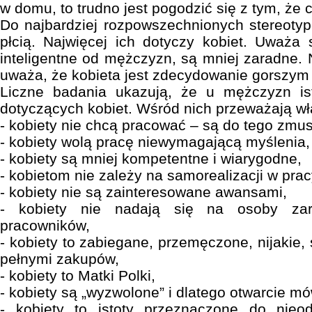
w domu, to trudno jest pogodzić się z tym, że c
Do najbardziej rozpowszechnionych stereoty
płcią. Najwięcej ich dotyczy kobiet. Uważa 
inteligentne od mężczyzn, są mniej zaradne
uważa, że kobieta jest zdecydowanie gorszym
Liczne badania ukazują, że u mężczyzn ist
dotyczących kobiet. Wśród nich przeważają wła
- kobiety nie chcą pracować – są do tego zmu
- kobiety wolą pracę niewymagającą myślenia,
- kobiety są mniej kompetentne i wiarygodne,
- kobietom nie zależy na samorealizacji w prac
- kobiety nie są zainteresowane awansami,
- kobiety nie nadają się na osoby zar
pracowników,
- kobiety to zabiegane, przemęczone, nijakie, 
pełnymi zakupów,
- kobiety to Matki Polki,
- kobiety są „wyzwolone” i dlatego otwarcie mó
- kobiety to istoty przeznaczone do nieo