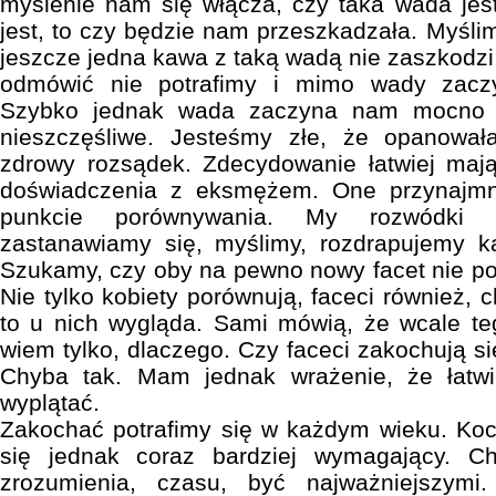
myślenie nam się włącza, czy taka wada jes
jest, to czy będzie nam przeszkadzała. Myśli
jeszcze jedna kawa z taką wadą nie zaszkodzi
odmówić nie potrafimy i mimo wady zacz
Szybko jednak wada zaczyna nam mocno d
nieszczęśliwe. Jesteśmy złe, że opanował
zdrowy rozsądek. Zdecydowanie łatwiej mają
doświadczenia z eksmężem. One przynajmni
punkcie porównywania. My rozwódki p
zastanawiamy się, myślimy, rozdrapujemy k
Szukamy, czy oby na pewno nowy facet nie p
Nie tylko kobiety porównują, faceci również, 
to u nich wygląda. Sami mówią, że wcale teg
wiem tylko, dlaczego. Czy faceci zakochują si
Chyba tak. Mam jednak wrażenie, że łatwi
wyplątać.
Zakochać potrafimy się w każdym wieku. Koc
się jednak coraz bardziej wymagający. Ch
zrozumienia, czasu, być najważniejszymi