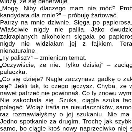
widzę, że się denerwuje.
„Mogę. Niby dlaczego mam nie móc? Prob
kandydata dla mnie?” – próbuję żartować.
Patrzy na mnie dziwnie. Sięga po papierosa, 
Właściwie nigdy nie paliła. Jako dwudzi
zakrapianych alkoholem sięgała po papieros
nigdy nie widziałam jej z fajkiem. Ter
nienaturalne.
„Ty palisz?” – zmieniam temat.
„Oczywiście, że nie. Tylko dzisiaj” – zaci
palaczka.
„Co się dzieje? Nagle zaczynasz gadkę o za
się? Jeśli tak, to czego jęczysz. Chyba, że
nawet patrzeć nie powinnaś. Co ty znowu wymy
Nie zakochała się. Szuka, ciągle szuka fa
polegać. Wciąż trafia na nieudaczników, samo
raz rozmawiałyśmy o jej szukaniu. Nie ma
Jedno spotkanie za drugim. Trochę jak szybki
samo, bo ciągle ktoś nowy naprzeciwko niej 