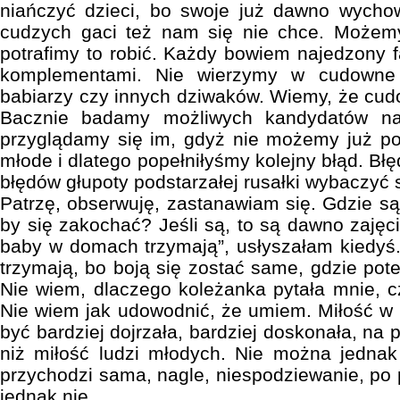
niańczyć dzieci, bo swoje już dawno wychow
cudzych gaci też nam się nie chce. Możemy 
potrafimy to robić. Każdy bowiem najedzony f
komplementami. Nie wierzymy w cudowne 
babiarzy czy innych dziwaków. Wiemy, że cu
Bacznie badamy możliwych kandydatów na
przyglądamy się im, gdyż nie możemy już po
młode i dlatego popełniłyśmy kolejny błąd. Bł
błędów głupoty podstarzałej rusałki wybaczyć s
Patrzę, obserwuję, zastanawiam się. Gdzie są
by się zakochać? Jeśli są, to są dawno zajęc
baby w domach trzymają”, usłyszałam kiedyś.
trzymają, bo boją się zostać same, gdzie pot
Nie wiem, dlaczego koleżanka pytała mnie, cz
Nie wiem jak udowodnić, że umiem. Miłość w
być bardziej dojrzała, bardziej doskonała, na
niż miłość ludzi młodych. Nie można jednak
przychodzi sama, nagle, niespodziewanie, po 
jednak nie…