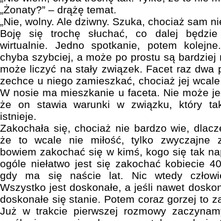
„Żonaty?” – drążę temat.
„Nie, wolny. Ale dziwny. Szuka, chociaż sam ni
Boję się trochę słuchać, co dalej będzie
wirtualnie. Jedno spotkanie, potem kolejne
chyba szybciej, a może po prostu są bardziej 
może liczyć na stały związek. Facet raz dwa 
zechce u niego zamieszkać, chociaż jej wcale 
W nosie ma mieszkanie u faceta. Nie może je
że on stawia warunki w związku, który ta
istnieje.
Zakochała się, chociaż nie bardzo wie, dlacz
że to wcale nie miłość, tylko zwyczajne 
bowiem zakochać się w kimś, kogo się tak n
ogóle niełatwo jest się zakochać kobiecie 40
gdy ma się naście lat. Nic wtedy człowi
Wszystko jest doskonałe, a jeśli nawet doskon
doskonałe się stanie. Potem coraz gorzej to 
Już w trakcie pierwszej rozmowy zaczynam