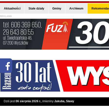
Aktualności
Stałe działy
Gminy
Archiwum
Rekomendac
REKLAMA
Dziś jest
06 sierpnia 2026 r.
, imieniny
Jakuba, Sławy