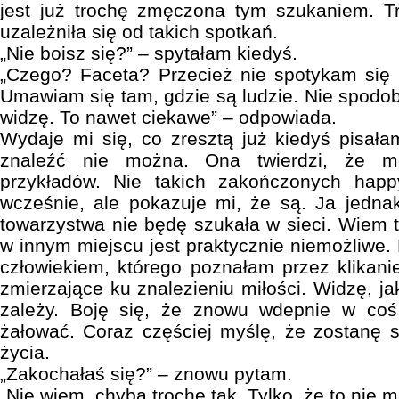
jest już trochę zmęczona tym szukaniem. Tr
uzależniła się od takich spotkań.
„Nie boisz się?” – spytałam kiedyś.
„Czego? Faceta? Przecież nie spotykam się
Umawiam się tam, gdzie są ludzie. Nie spodoba
widzę. To nawet ciekawe” – odpowiada.
Wydaje mi się, co zresztą już kiedyś pisałam
znaleźć nie można. Ona twierdzi, że m
przykładów. Nie takich zakończonych ha
wcześnie, ale pokazuje mi, że są. Ja jedna
towarzystwa nie będę szukała w sieci. Wiem t
w innym miejscu jest praktycznie niemożliwe. 
człowiekiem, którego poznałam przez klikanie
zmierzające ku znalezieniu miłości. Widzę, jak
zależy. Boję się, że znowu wdepnie w coś
żałować. Coraz częściej myślę, że zostanę 
życia.
„Zakochałaś się?” – znowu pytam.
„Nie wiem, chyba trochę tak. Tylko, że to nie 