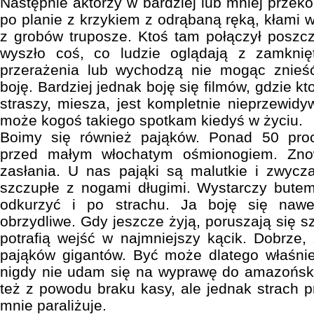
Następnie aktorzy w bardziej lub mniej przek
po planie z krzykiem z odrąbaną ręką, kłami 
z grobów truposze. Ktoś tam połączył poszc
wyszło coś, co ludzie oglądają z zamknię
przerażenia lub wychodzą nie mogąc znieść
boję. Bardziej jednak boję się filmów, gdzie k
straszy, miesza, jest kompletnie nieprzewidy
może kogoś takiego spotkam kiedyś w życiu.
Boimy się również pająków. Ponad 50 proc
przed małym włochatym ośmionogiem. Znow
zasłania. U nas pająki są malutkie i zwycz
szczupłe z nogami długimi. Wystarczy bute
odkurzyć i po strachu. Ja boję się naw
obrzydliwe. Gdy jeszcze żyją, poruszają się sz
potrafią wejść w najmniejszy kącik. Dobrze
pająków gigantów. Być może dlatego właśnie
nigdy nie udam się na wyprawę do amazoński
też z powodu braku kasy, ale jednak strach p
mnie paraliżuje.