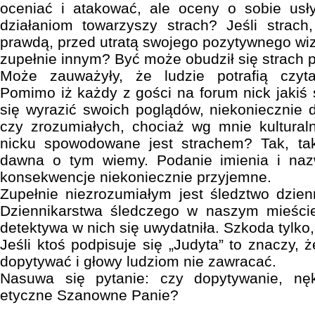
oceniać i atakować, ale oceny o sobie usł
działaniom towarzyszy strach? Jeśli strac
prawdą, przed utratą swojego pozytywnego wi
zupełnie innym? Być może obudził się strach 
Może zauważyły, że ludzie potrafią czyta
Pomimo iż każdy z gości na forum nick jakiś s
się wyrazić swoich poglądów, niekoniecznie 
czy zrozumiałych, chociaż wg mnie kultural
nicku spowodowane jest strachem? Tak, tak
dawna o tym wiemy. Podanie imienia i n
konsekwencje niekoniecznie przyjemne.
Zupełnie niezrozumiałym jest śledztwo dzienn
Dziennikarstwa śledczego w naszym mieście
detektywa w nich się uwydatniła. Szkoda tylko,
Jeśli ktoś podpisuje się „Judyta” to znaczy, ż
dopytywać i głowy ludziom nie zawracać.
Nasuwa się pytanie: czy dopytywanie, nęk
etyczne Szanowne Panie?