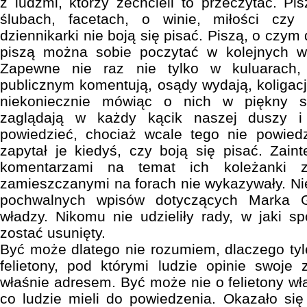
z ludźmi, którzy zechcieli to przeczytać. Pi
ślubach, facetach, o winie, miłości czy 
dziennikarki nie boją się pisać. Piszą, o czy
piszą można sobie poczytać w kolejnych wy
Zapewne nie raz nie tylko w kuluarach,
publicznym komentują, osądy wydają, koligacj
niekoniecznie mówiąc o nich w piękny s
zaglądają w każdy kącik naszej duszy i
powiedzieć, chociaż wcale tego nie powiedz
zapytał je kiedyś, czy boją się pisać. Zai
komentarzami na temat ich koleżanki z
zamieszczanymi na forach nie wykazywały. Ni
pochwalnych wpisów dotyczących Marka G
władzy. Nikomu nie udzieliły rady, w jaki 
zostać usunięty.
Być może dlatego nie rozumiem, dlaczego tyl
felietony, pod którymi ludzie opinie swoje
właśnie adresem. Być może nie o felietony właś
co ludzie mieli do powiedzenia. Okazało się 