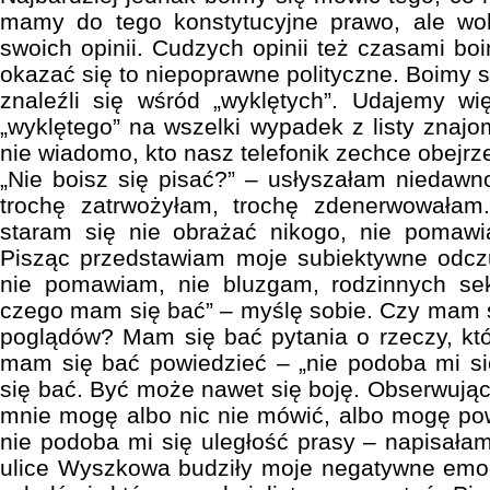
mamy do tego konstytucyjne prawo, ale wo
swoich opinii. Cudzych opinii też czasami bo
okazać się to niepoprawne polityczne. Boimy si
znaleźli się wśród „wyklętych”. Udajemy w
„wyklętego” na wszelki wypadek z listy zna
nie wiadomo, kto nasz telefonik zechce obejrz
„Nie boisz się pisać?” – usłyszałam niedawn
trochę zatrwożyłam, trochę zdenerwowała
staram się nie obrażać nikogo, nie pomawia
Pisząc przedstawiam moje subiektywne odczu
nie pomawiam, nie bluzgam, rodzinnych se
czego mam się bać” – myślę sobie. Czy mam 
poglądów? Mam się bać pytania o rzeczy, kt
mam się bać powiedzieć – „nie podoba mi 
się bać. Być może nawet się boję. Obserwując 
mnie mogę albo nic nie mówić, albo mogę po
nie podoba mi się uległość prasy – napisałam
ulice Wyszkowa budziły moje negatywne emoc