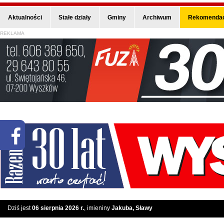
Aktualności
Stałe działy
Gminy
Archiwum
Rekomendac
REKLAMA
Dziś jest
06 sierpnia 2026 r.
, imieniny
Jakuba, Sławy