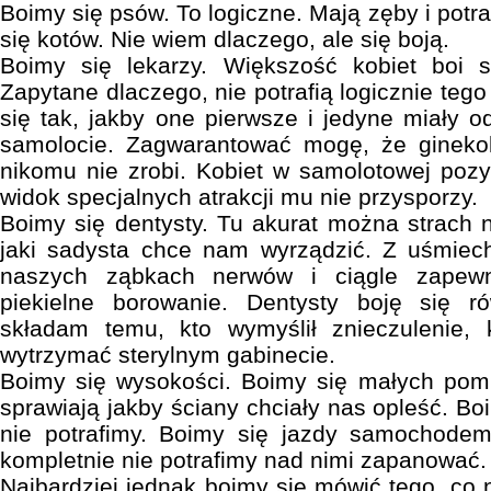
Boimy się psów. To logiczne. Mają zęby i potra
się kotów. Nie wiem dlaczego, ale się boją.
Boimy się lekarzy. Większość kobiet boi s
Zapytane dlaczego, nie potrafią logicznie te
się tak, jakby one pierwsze i jedyne miały o
samolocie. Zagwarantować mogę, że ginekol
nikomu nie zrobi. Kobiet w samolotowej pozy
widok specjalnych atrakcji mu nie przysporzy.
Boimy się dentysty. Tu akurat można strach
jaki sadysta chce nam wyrządzić. Z uśmie
naszych ząbkach nerwów i ciągle zapewn
piekielne borowanie. Dentysty boję się ró
składam temu, kto wymyślił znieczulenie,
wytrzymać sterylnym gabinecie.
Boimy się wysokości. Boimy się małych pomi
sprawiają jakby ściany chciały nas opleść. Boi
nie potrafimy. Boimy się jazdy samochodem.
kompletnie nie potrafimy nad nimi zapanować.
Najbardziej jednak boimy się mówić tego, co 