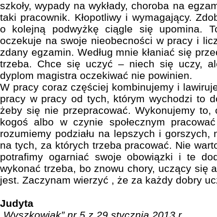
szkoły, wypady na wykłady, choroba na egzami
taki pracownik. Kłopotliwy i wymagający. Zdo
o kolejną podwyżkę ciągle się upomina. T
oczekuje na swoje nieobecności w pracy i lic
zdany egzamin. Według mnie kłaniać się prze
trzeba. Chce się uczyć – niech się uczy, a
dyplom magistra oczekiwać nie powinien.
W pracy coraz częściej kombinujemy i lawiruj
pracy w pracy od tych, którym wychodzi to do
żeby się nie przepracować. Wykonujemy to, 
kogoś albo w czynie społecznym pracować
rozumiemy podziału na lepszych i gorszych, n
na tych, za których trzeba pracować. Nie war
potrafimy ogarniać swoje obowiązki i te do
wykonać trzeba, bo znowu chory, uczący się a
jest. Zaczynam wierzyć , że za każdy dobry u
Judyta
„Wyszkowiak” nr 5 z 29 stycznia 2013 r.