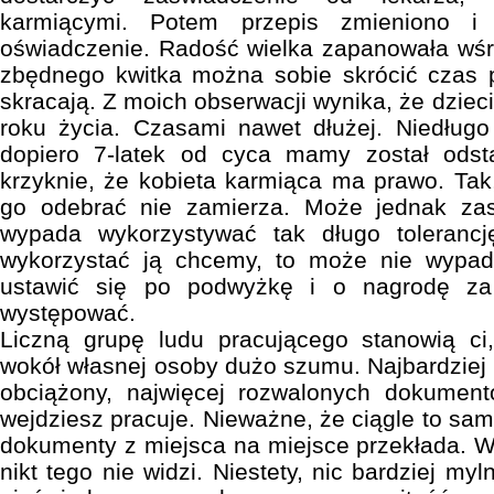
karmiącymi. Potem przepis zmieniono i
oświadczenie. Radość wielka zapanowała wś
zbędnego kwitka można sobie skrócić czas 
skracają. Z moich obserwacji wynika, że dzieci
roku życia. Czasami nawet dłużej. Niedług
dopiero 7-latek od cyca mamy został odst
krzyknie, że kobieta karmiąca ma prawo. Tak,
go odebrać nie zamierza. Może jednak zas
wypada wykorzystywać tak długo tolerancj
wykorzystać ją chcemy, to może nie wypa
ustawić się po podwyżkę i o nagrodę za
występować.
Liczną grupę ludu pracującego stanowią ci,
wokół własnej osoby dużo szumu. Najbardziej 
obciążony, najwięcej rozwalonych dokument
wejdziesz pracuje. Nieważne, że ciągle to samo
dokumenty z miejsca na miejsce przekłada. 
nikt tego nie widzi. Niestety, nic bardziej my