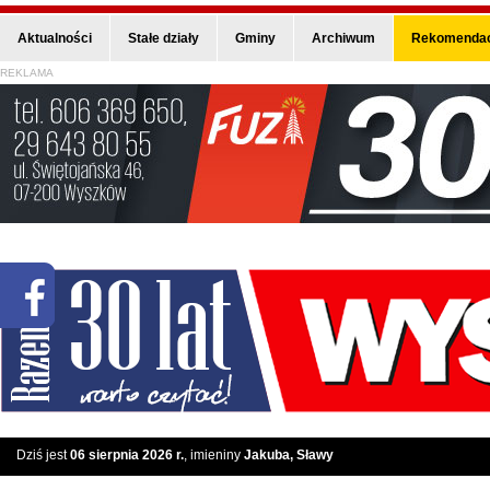
Aktualności
Stałe działy
Gminy
Archiwum
Rekomendac
REKLAMA
Dziś jest
06 sierpnia 2026 r.
, imieniny
Jakuba, Sławy