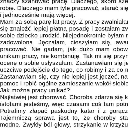
znaczy szanować pracę. Dlaczego, skoro szef
robię. Dlaczego mam tyle pracować, starać się,
i jednocześnie mają więcej.
Mam za sobą parę lat pracy. Z pracy zwalniał
się znaleźć lepiej płatną posadę i zostałam 
sobie dziecko urodzić. Niejednokrotnie byłam r
zadowolona. Jęczałam, cieszyłam się, awa
pracować. Nie gadam, jak dużo mam obowią
unikam pracy, nie kombinuję. Tak mi się przy
ocenę o sobie usłyszałam. Zastanawiam się je
uczciwe podejście do tego, co robimy i za co
Zastanawiam się, czy nie lepiej jest jęczeć, n
pomoc i robić ogólne zamieszanie wokół siebie
Jak można pracy unikać?
Najłatwiej jest chorować. Choroba zdarza się
istotami jesteśmy, więc czasami coś tam pot
Potrafimy złapać paskudny katar i z gorąc
Tajemniczą sprawą jest to, że choroby stał
modne. Zwykły ból głowy, strzykanie w krzyżu