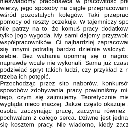
nieświadomy pracodawca w pracowitość pr
wierzy, jego sposoby na ciągłe przepracowa
wśród pozostałych kolegów. Taki przeprac
pomocy od reszty oczekuje. W tajemniczy sp
Nie patrzy na to, że komuś pracy dodatkowe
tylko jego wygoda. My sami dajemy przyzwol
współpracowników. Ci najbardziej zapracowa
się innymi potrafią bardzo dzielnie walczy
siebie. Bez wahania upomną się o nagrod
naprawdę wcale nie wykonali. Sama już czas
podziwiać spryt takich ludzi, czy przykład z
trzeba ich potępić.
Przechodząc przez sito naborów, konkurs
sposobów zdobywania pracy powinniśmy mie
tego, czym się zajmujemy. Teoretycznie mi
wygląda nieco inaczej. Jakże często okazuje 
osoba zaczynając pracę, zaczyna równie
pochwalam z całego serca. Dziwne jest jedna
się kosztem pracy. Nie wiadomo, kiedy zacz