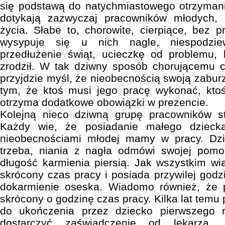
się podstawą do natychmiastowego otrzymani
dotykają zazwyczaj pracowników młodych, 
życia. Słabe to, chorowite, cierpiące, bez 
wysypuje się u nich nagle, niespodzie
przedłużenie świąt, ucieczkę od problemu, 
zrodził. W tak dziwny sposób chorującemu c
przyjdzie myśl, że nieobecnością swoją zaburz
tym, że ktoś musi jego pracę wykonać, ktoś
otrzyma dodatkowe obowiązki w prezencie.
Kolejną nieco dziwną grupę pracowników s
Każdy wie, że posiadanie małego dzieck
nieobecnościami młodej mamy w pracy. Dzie
trzeba, niania z nagła odmówi swojej pomo
długość karmienia piersią. Jak wszystkim
skrócony czas pracy i posiada przywilej godz
dokarmienie oseska. Wiadomo również, że 
skrócony o godzinę czas pracy. Kilka lat temu 
do ukończenia przez dziecko pierwszego r
dostarczyć zaświadczenie od lekarza,