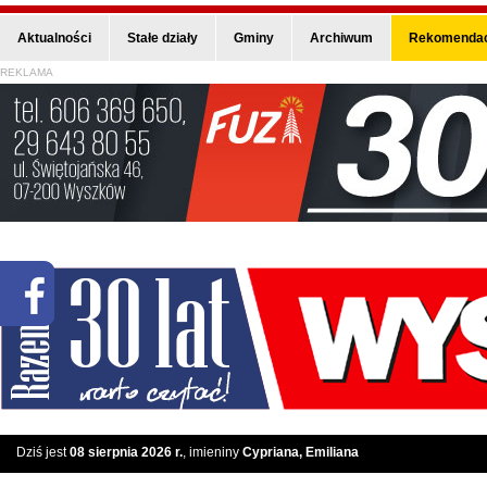
Aktualności
Stałe działy
Gminy
Archiwum
Rekomendac
REKLAMA
Dziś jest
08 sierpnia 2026 r.
, imieniny
Cypriana, Emiliana