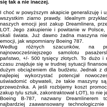
się tak a nie inaczej.
I choć w powyższym akapicie generalizuję i u
wszystkim ziarno prawdy. Idealnym przykł
naszych emocji jest zakup Dreamlinera, prze
LOT. Jego zakupienie i powitanie w Polsce,
skali świata. Już dawno żadna maszyna nie
emocji, jak wspomniany Boeing 787.
Według różnych szacunków, na pr
najnowocześniejszego samolotu pasażer
państwo, +/- 500 tysięcy złotych. To dużo 
czasu znajduje się w trudnej sytuacji finansow
dużym obciążeniem dla budżetu. Jednak z dru
najlepiej wykorzystać potencjał nowocz
uświadomić obywateli, że takie maszyny są
przewoźnika. A jeśli rozbijemy koszt promo
zakup tylu sztuk, zakontraktował LOT), to nie je
Boeing B-787, nazwany Dreamlinerem to
najbardziej zaawansowany technologicznie