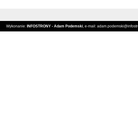
Wykonanie:
INFOSTRONY - Adam Podemski
, e-mail:
adam.podemski@infostro