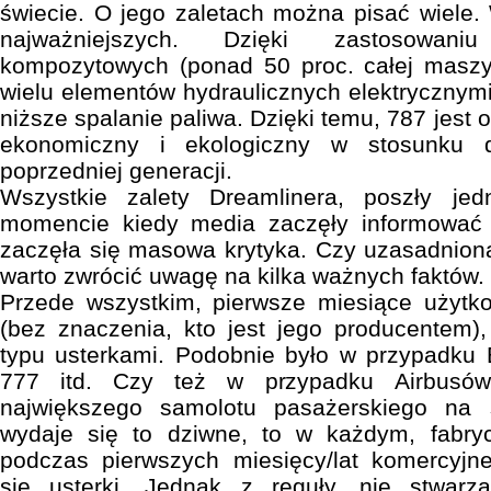
świecie. O jego zaletach można pisać wiele
najważniejszych. Dzięki zastosowani
kompozytowych (ponad 50 proc. całej maszyn
wielu elementów hydraulicznych elektrycznymi
niższe spalanie paliwa. Dzięki temu, 787 jest o 
ekonomiczny i ekologiczny w stosunku 
poprzedniej generacji.
Wszystkie zalety Dreamlinera, poszły j
momencie kiedy media zaczęły informować 
zaczęła się masowa krytyka. Czy uzasadnion
warto zwrócić uwagę na kilka ważnych faktów.
Przede wszystkim, pierwsze miesiące użyt
(bez znaczenia, kto jest jego producentem)
typu usterkami. Podobnie było w przypadku 
777 itd. Czy też w przypadku Airbusó
największego samolotu pasażerskiego na
wydaje się to dziwne, to w każdym, fabry
podczas pierwszych miesięcy/lat komercyjnej
się usterki. Jednak z reguły, nie stwarz