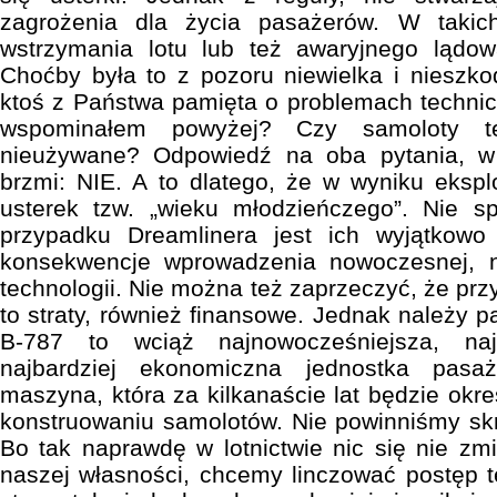
zagrożenia dla życia pasażerów. W takich
wstrzymania lotu lub też awaryjnego lądow
Choćby była to z pozoru niewielka i nieszkod
ktoś z Państwa pamięta o problemach techni
wspominałem powyżej? Czy samoloty te
nieużywane? Odpowiedź na oba pytania, w
brzmi: NIE. A to dlatego, że w wyniku eksplo
usterek tzw. „wieku młodzieńczego”. Nie 
przypadku Dreamlinera jest ich wyjątkowo
konsekwencje wprowadzenia nowoczesnej, n
technologii. Nie można też zaprzeczyć, że p
to straty, również finansowe. Jednak należy 
B-787 to wciąż najnowocześniejsza, naj
najbardziej ekonomiczna jednostka pasa
maszyna, która za kilkanaście lat będzie okr
konstruowaniu samolotów. Nie powinniśmy skr
Bo tak naprawdę w lotnictwie nic się nie zmi
naszej własności, chcemy linczować postęp t