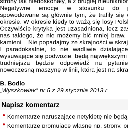
strony tak niedoskonały, a z drugiej nieuniknio
Negatywne emocje w stosunku do pol
spowodowane są głównie tym, że trafiły się
okresie. W okresie kiedy to ważą się losy Pols
Oczywiście krytyka jest uzasadniona, lecz za
nas takiego, że nie możemy bić mniej braw, 
kamieni... Nie popadajmy ze skrajności w skra
I paradoksalnie, to nie wadliwie działające
wysuwające się podwozie, będą największymi
trudniejsza będzie odpowiedź na pytani
nowoczesną maszynę w linii, która jest na skr
B. Bodio
„Wyszkowiak” nr 5 z 29 stycznia 2013 r.
Napisz komentarz
Komentarze naruszające netykietę nie będą
Komentarze promujące własne np. strony, pr