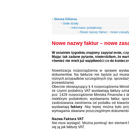
-
Strona Główna
-
Stałe działy
-
Informator podatkowy
-
Nowe nazwy faktur – nowe zasady 
Nowe nazwy faktur – nowe zasa
W ostatnim tygodniu znajomy zapytał mnie, czy
Mając tak zadane pytanie, stwierdziłam, że wa
również nie mieli już wątpliwości co do koni
Nowelizacja rozporządzenia w sprawie wystaw
dokumentów. Na fakturze nie będzie już musi
różnych przypadków szczególnych (np. sprzedaży
przewidzianej.
Obecnie obowiązujący § 4 rozporządzenia Ministr
że czynni podatnicy VAT wystawiają faktury oz
poz. 1428 rozporządzenie Ministra Finansów z d
niektórym podatnikom, wystawiania faktur, spo
zastosowania zwolnienia od podatku od towarów
wystawiają
faktury
. Aby lepiej można było prz
wymagania stawiane poszczególnym dokumento
Nazwa Faktura VAT
Nie musi wystąpić. Można pominąć ten element fak
się ją jak fakturę VAT.