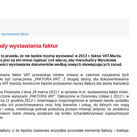
wystawiania faktur
dy wystawiania faktur
 to prawda, że nie będzie można wystawiać w 2013 r. faktur VAT-Marża.
rto jest na ten temat napisać coś więcej, aby mieszkańcy Wyszkowa
eczności wystawiania dokumentów według nowych obowiązujących zasad.
iania faktur VAT przewiduje istotne zmiany w zakresie nazywania tych
ało być oznaczenia „FAKTURA VAT”. Z drugiej strony, dla dokumentowania
 VAT marża), konieczne będzie podawanie nazwy faktury dla danej transakcji
a Finansów z dnia 28 marca 2011 r. w sprawie m.in. wystawiania faktur mówi,
naczone wyrazami „FAKTURA VAT”. Ogłoszone w Dzienniku Ustaw z 2012 r. w
nia 11 grudnia 2012 r. zmieniające rozporządzenie w sprawie zwrotu podatku
sobu ich przechowywania oraz listy towarów i usług, do których nie mają
 i usług, nowelizuje jednak powyższy przepis mówiąc jedynie, że podatnicy
yswoić sobie zmiany, postaram się krótko scharakteryzować najważniejsze
m.
tury; o ile będzie zawierała wszystkie pozostałe elementy faktury – traktuje