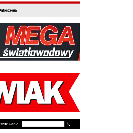
głoszenia
szukiwanie: