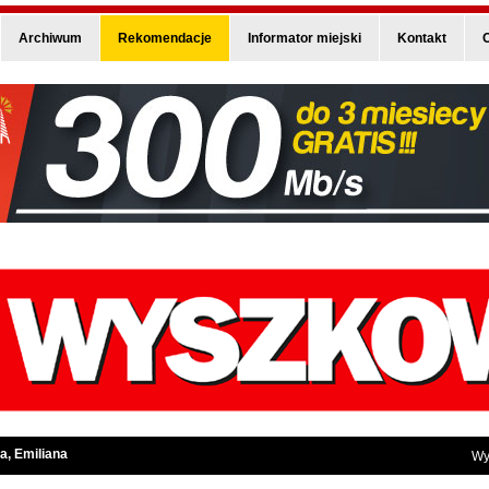
Archiwum
Rekomendacje
Informator miejski
Kontakt
O
a, Emiliana
Wy