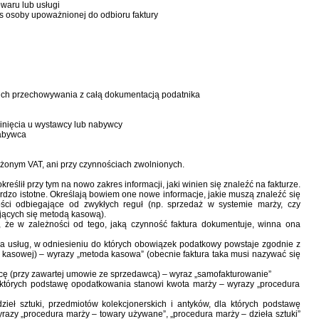
waru lub usługi
s osoby upoważnionej do odbioru faktury
 ich przechowywania z całą dokumentacją podatnika
inięcia u wystawcy lub nabywcy
abywca
iżonym VAT, ani przy czynnościach zwolnionych.
lił przy tym na nowo zakres informacji, jaki winien się znaleźć na fakturze.
ardzo istotne. Określają bowiem one nowe informacje, jakie muszą znaleźć się
ości odbiegające od zwykłych reguł (np. sprzedaż w systemie marży, czy
jących się metodą kasową).
 że w zależności od tego, jaką czynność faktura dokumentuje, winna ona
a usług, w odniesieniu do których obowiązek podatkowy powstaje zgodnie z
ie kasowej) – wyrazy „metoda kasowa” (obecnie faktura taka musi nazywać się
cę (przy zawartej umowie ze sprzedawcą) – wyraz „samofakturowanie”
la których podstawę opodatkowania stanowi kwota marży – wyrazy „procedura
eł sztuki, przedmiotów kolekcjonerskich i antyków, dla których podstawę
azy „procedura marży – towary używane”, „procedura marży – dzieła sztuki”