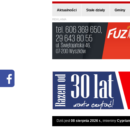
Aktualności
Stałe działy
Gminy
REKLAMA
Dziś jest
08 sierpnia 2026 r.
, imieniny
Cyprian