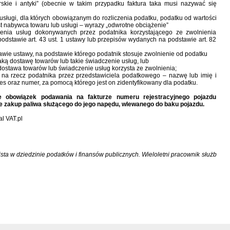
skie i antyki” (obecnie w takim przypadku faktura taka musi nazywać się
sługi, dla których obowiązanym do rozliczenia podatku, podatku od wartości
t nabywca towaru lub usługi – wyrazy „odwrotne obciążenie”
enia usług dokonywanych przez podatnika korzystającego ze zwolnienia
dstawie art. 43 ust. 1 ustawy lub przepisów wydanych na podstawie art. 82
wie ustawy, na podstawie którego podatnik stosuje zwolnienie od podatku
taką dostawę towarów lub takie świadczenie usług, lub
 dostawa towarów lub świadczenie usług korzysta ze zwolnienia;
i na rzecz podatnika przez przedstawiciela podatkowego – nazwę lub imię i
s oraz numer, za pomocą którego jest on zidentyfikowany dla podatku.
e obowiązek podawania na fakturze numeru rejestracyjnego pojazdu
 zakup paliwa służącego do jego napędu, wlewanego do baku pojazdu.
l VAT.pl
sta w dziedzinie podatków i finansów publicznych. Wieloletni pracownik służb