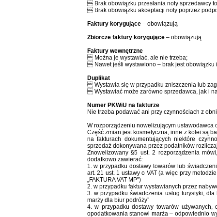
 Brak obowiązku przesłania noty sprzedawcy to
 Brak obowiązku akceptacji noty poprzez podpi
Faktury korygujące
– obowiązują
Zbiorcze faktury korygujące
– obowiązują
Faktury wewnętrzne
 Można je wystawiać, ale nie trzeba;
 Nawet jeśli wystawiono – brak jest obowiązku
Duplikat
 Wystawia się w przypadku zniszczenia lub zag
 Wystawiać może zarówno sprzedawca, jak i n
Numer PKWiU na fakturze
Nie trzeba podawać ani przy czynnościach z obn
W rozporządzeniu nowelizującym ustawodawca okreś
Część zmian jest kosmetyczna, inne z kolei są b
na fakturach dokumentujących niektóre czynn
sprzedaż dokonywana przez podatników rozlicza
Znowelizowany §5 ust. 2 rozporządzenia mówi,
dodatkowo zawierać:
1. w przypadku dostawy towarów lub świadczeni
art. 21 ust. 1 ustawy o VAT (a więc przy metodz
„FAKTURA VAT MP”)
2. w przypadku faktur wystawianych przez nabyw
3. w przypadku świadczenia usług turystyki, d
marży dla biur podróży”
4. w przypadku dostawy towarów używanych, dzi
opodatkowania stanowi marża – odpowiednio wyr