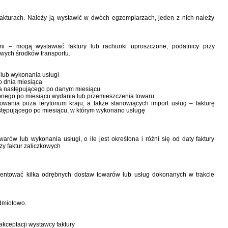
 fakturach. Należy ją wystawić w dwóch egzemplarzach, jeden z nich należy
ni – mogą wystawiać faktury lub rachunki uproszczone, podatnicy przy
ych środków transportu.
 lub wykonania usługi
o dnia miesiąca
ąca następującego po danym miesiącu
pnego po miesiącu wydania lub przemieszczenia towaru
ania poza terytorium kraju, a także stanowiących import usług – fakturę
astępującego po miesiącu, w którym wykonano usługę
ów lub wykonania usługi, o ile jest określona i różni się od daty faktury
zy faktur zaliczkowych
entować kilka odrębnych dostaw towarów lub usług dokonanych w trakcie
dmiotowo.
kceptacji wystawcy faktury