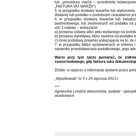
lub „procedura marży – przedmioty kolekcjoner
„FAKTURA VAT MARŻA”)
5. w przypadku dostawy towarów lub wykonania u
dodanej lub podatku o podobnym charakterze jes
6. w przypadku dostawy towarów lub świadcz
podmiotowego, lub zwolnionych od podatku na po
ust. 3 ustawy – wskazanie:
a) przepisu ustawy albo aktu wydanego na podsta
b) przepisu dyrektywy, który zwalnia od podatku 
c) innej podstawy prawnej wskazującej na to, że
7. w przypadku faktur wystawianych w imieniu 
nazwisko przedstawiciela podatkowego, jego adre
Warto przy tym także pamiętać, że znikni
samochodowego, gdy faktura taka dokumentuje
Źródło: w oparciu o informacje podane przez porta
„Wyszkowiak” nr 5 z 29 stycznia 2013 r.
***
Agnieszka Londzin ekonomista, audytor - specjali
skarbowych