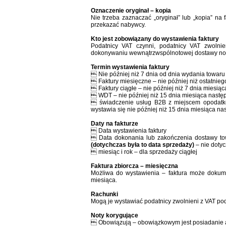
Oznaczenie oryginał – kopia
Nie trzeba zaznaczać „oryginał” lub „kopia” na
przekazać nabywcy.
Kto jest zobowiązany do wystawienia faktury
Podatnicy VAT czynni, podatnicy VAT zwolnie
dokonywaniu wewnątrzwspólnotowej dostawy now
Termin wystawienia faktury
 Nie później niż 7 dnia od dnia wydania towaru
 Faktury miesięczne – nie później niż ostatnieg
 Faktury ciągłe – nie później niż 7 dnia miesi
 WDT – nie później niż 15 dnia miesiąca nastę
 świadczenie usług B2B z miejscem opodatkow
wystawia się nie później niż 15 dnia miesiąca n
Daty na fakturze
 Data wystawienia faktury
 Data dokonania lub zakończenia dostawy towar
(dotychczas była to data sprzedaży)
– nie dotyc
 miesiąc i rok – dla sprzedaży ciągłej
Faktura zbiorcza – miesięczna
Możliwa do wystawienia – faktura może dokum
miesiąca.
Rachunki
Mogą je wystawiać podatnicy zwolnieni z VAT po
Noty korygujące
 Obowiązują – obowiązkowym jest posiadanie a