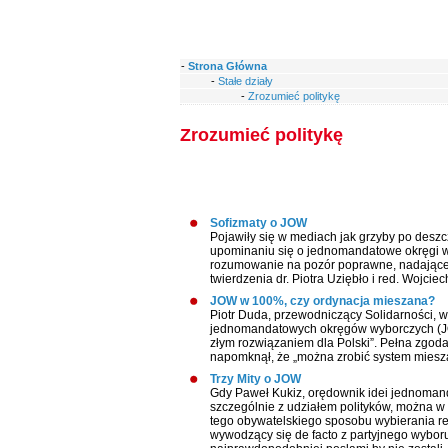
-
Strona Główna
-
Stałe działy
-
Zrozumieć politykę
Zrozumieć politykę
Sofizmaty o JOW
Pojawiły się w mediach jak grzyby po deszc
upominaniu się o jednomandatowe okręgi w
rozumowanie na pozór poprawne, nadające 
twierdzenia dr. Piotra Uziębło i red. Wojc
JOW w 100%, czy ordynacja mieszana?
Piotr Duda, przewodniczący Solidarności, w
jednomandatowych okręgów wyborczych (JOW
złym rozwiązaniem dla Polski”. Pełna zgoda
napomknął, że „można zrobić system miesza
Trzy Mity o JOW
Gdy Paweł Kukiz, orędownik idei jednomand
szczególnie z udziałem polityków, można 
tego obywatelskiego sposobu wybierania rep
wywodzący się de facto z partyjnego wybor