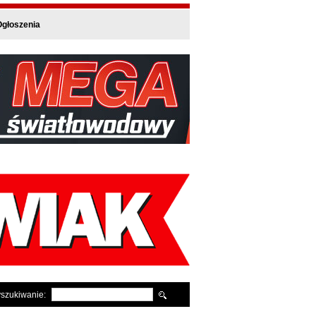
głoszenia
szukiwanie: