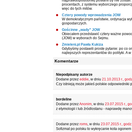
najprawdopodobniej posłami by nie zostali. 
procentach, z systemu wyborczego proporc
więc do tych mitów.
Cztery powody wprowadzenia JOW
W demokratycznym państwie, ordynacja wybo
gospodarczych.
Gościnne „wady” JOW
Obiecałem przedstawić cztery ważne powod
(JOW) w wyborach do Sejmu.
Zmieleni.pl Pawła Kukiza
Gdybyśmy postawili proste pytanie: po co 
najlepszych reprezentantów do polityki. A w
Komentarze
Niepodpisany autorze
Dodane przez
eddie
, w dniu
21.10.2013 r., god
Czy istnieją może jakieś polskie odpowiedniki po
bordeline
Dodane przez
Anonim
, w dniu
23.07.2015 r., go
z etymologii i lub źródlostanu - naprawdę man
Dodane przez
roms
, w dniu
23.07.2015 r., godz
Sofizmat po polsku to wykręcanie kota ogonem