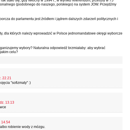
Tak stało się, gdy Włochy w 1994 r., w wyniku referendum, przeszły w 75
jonalnego (podobnego do naszego, polskiego) na system JOW. Przejdźmy
rcza do parlamentu jest źródłem i jądrem dalszych zdarzeń politycznych i
y, dla których należy wprowadzić w Polsce jednomandatowe okręgi wyborcze
organizujemy wybory? Naturalna odpowiedź brzmiałaby: aby wybrać
 jakim celu?
z. 22.21
jęcia "sofizmaty" :)
dz. 13.13
owce
. 14.54
 albo robienie wody z mózgu.