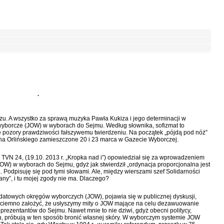
.
zu. A wszystko za sprawą muzyka Pawła Kukiza i jego determinacji w
yborcze (JOW) w wyborach do Sejmu. Według słownika, sofizmat to
pozory prawdziwości fałszywemu twierdzeniu. Na początek „pójdą pod nóż”
iecha Orlińskiego zamieszczone 20 i 23 marca w Gazecie Wyborczej.
 TVN 24, (19.10. 2013 r. „Kropka nad i”) opowiedział się za wprowadzeniem
) w wyborach do Sejmu, gdyż jak stwierdził „ordynacja proporcjonalna jest
. Podpisuję się pod tymi słowami. Ale, między wierszami szef Solidarności
ny”, i tu mojej zgody nie ma. Dlaczego?
atowych okręgów wyborczych (JOW), pojawia się w publicznej dyskusji,
w ciemno założyć, że usłyszymy mity o JOW mające na celu dezawuowanie
rezentantów do Sejmu. Nawet mnie to nie dziwi, gdyż obecni politycy,
u, próbują w ten sposób bronić własnej skóry. W wyborczym systemie JOW