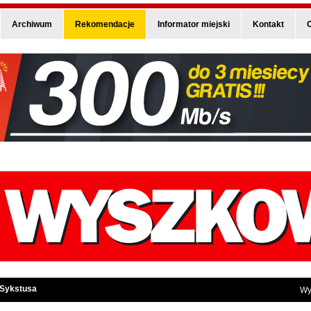
Archiwum
Rekomendacje
Informator miejski
Kontakt
O
 Sykstusa
Wy