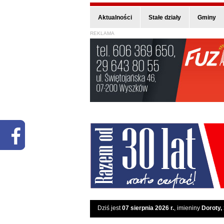
Aktualności
Stałe działy
Gminy
REKLAMA
Dziś jest
07 sierpnia 2026 r.
, imieniny
Doroty,