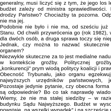
generalny, musi liczyć się z tym, że jego los 
budżet zależy od ministra sprawiedliwości. 
drodzy Państwo? Chociażby ta pozorna. Odpo
nie ma jej.
Podobnie nie było i nie ma, od sześciu już 
Stanu. Od chwili przywrócenia go (rok 1982),
dla dwóch osób, a druga sprawa toczy się nie
Jednak, czy można to nazwać skutecznie 
organem?
Niezwykle skuteczne za to jest medialne nad
w kontekście groźby. Politycznej groźb
„konkurencji” prym wiodą politycy koalicji i pra
Obecność Trybunału, jako organu egzekwuj
najwyższych urzędników państwowych, j
Pozostaje jedynie pytanie, czy obecna forma
są odpowiednie? Bo co tak naprawdę wiadom
Wiemy, że nie ma stałej siedziby – w razi
budynku Sądu Najwyższego. Budżet w wysok
powstaje „na wszelki wypadek” i na szczęście 