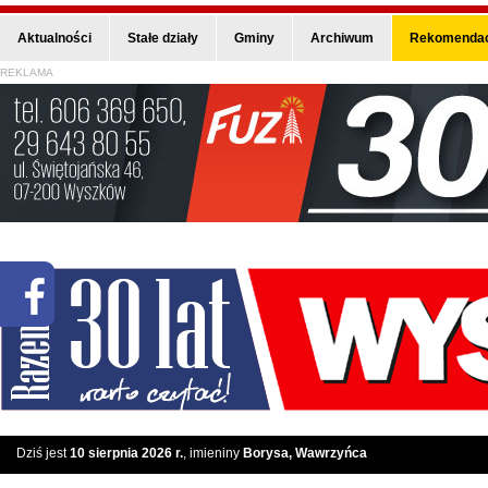
Aktualności
Stałe działy
Gminy
Archiwum
Rekomendac
REKLAMA
Dziś jest
10 sierpnia 2026 r.
, imieniny
Borysa, Wawrzyńca