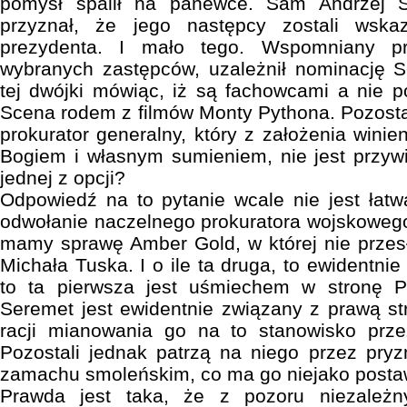
pomysł spalił na panewce. Sam Andrzej 
przyznał, że jego następcy zostali wsk
prezydenta. I mało tego. Wspomniany pr
wybranych zastępców, uzależnił nominację S
tej dwójki mówiąc, iż są fachowcami a nie p
Scena rodem z filmów Monty Pythona. Pozosta
prokurator generalny, który z założenia wini
Bogiem i własnym sumieniem, nie jest przywi
jednej z opcji?
Odpowiedź na to pytanie wcale nie jest łat
odwołanie naczelnego prokuratora wojskowego 
mamy sprawę Amber Gold, w której nie przes
Michała Tuska. I o ile ta druga, to ewidentnie
to ta pierwsza jest uśmiechem w stronę P
Seremet jest ewidentnie związany z prawą str
racji mianowania go na to stanowisko prz
Pozostali jednak patrzą na niego przez pry
zamachu smoleńskim, co ma go niejako posta
Prawda jest taka, że z pozoru niezależn