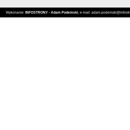
Wykonanie:
INFOSTRONY - Adam Podemski
, e-mail:
adam.podemski@infostro