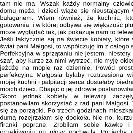
tam nie ma. Wszak każdy normalny człowie
domu męża i dzieci wiąże się nieustającym
bałaganem. Wiem również, że kuchnia, kt
gotowania, i w której odbywa się większość pl
może wyglądać tak, jak pokazuje nam to telewi
Jeśli faktycznie są na świecie kobiety, które
świat pani Małgosi, to współczuję im z całego 
Perfekcyjna w sprzątaniu nie jestem, niestet
szaf, aby kurze za nimi wytrzeć, nie myję okie
jeżdżę na mopie raz dziennie. Powód pros
perfekcyjna Małgosia byłaby roztrzęsiona w
mojej kuchni i palpitacji serca dostałaby bied
moich dzieci. Dbając o jej zdrowie postanowiła
Skoro jednak kobiety w telewizji zaczęł
postanowiłam skorzystać z rad pani Małgosi.
się za porządki. Po trzech godzinach mieszka
dumą rozejrzałam się dookoła. Nie no, kurz
firanki poprane. Zrobiłam sobie kawkę 
oczekiwaniu na głosy pochwały. Pociechy 