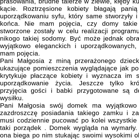
prasowania, brudne talerze w zlewie, kłęby 
kącie. Roztrzęsione kobiety błagają pa
uporządkowaniu syfu, który same stworzyły i 
końca. Nie mam pojęcia, czy domy takie 
stworzone zostały w celu realizacji program
nikogo takiej sodomy. Być może jednak obra
wyjątkowo eleganckich i uporządkowanych,
mam pojęcia.
Pani Małgosia z miną przerażonego dziecka
ukazujące pomieszczenia wyglądające jak po 
krytykuje płaczące kobiety i wyznacza im 
uporządkowanie życia. Jeszcze tylko kr
przyjęcia gości i babki przygotowane są 
wysiłku.
Pani Małgosia swój domek ma wyjątkowo s
zazdroszczę posiadania takiego zamku i za
musi codziennie pucować po kolei wszystkie
taki porządek . Domek wygląda na wymarły.
ona biega po nim stukając swoimi wysokimi o