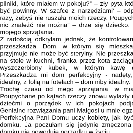
pilniki, które miałem w pokoju?” – zły pyta kt
być powinny. W szafce z narzędziami’ – odp
razy, żebyś nie ruszała moich rzeczy. Poupyc
nic znaleźć nie można” – drze się dziecko. 
mojego sprzątania.
Z radością odkryłam jednak, że kontrolowa
przeszkadza. Dom, w którym się mieszka
przyjmuje nie może być sterylny. Nie przeszk
na stole w kuchni, firanka przez kota zaciąg
wyszczerbiony kubek, w którym kawę do
Przeszkadza mi dom perfekcyjny - nadęty,
idealny, z folią na fotelach – dom niby idealny.
Trochę czasu od mego sprzątania, w mia
Poupychane po kątach rzeczy znowu wylazły 
dziećmi o porządek w ich pokojach podj
Genialne rozwiązania pani Małgosi u mnie egz
Perfekcyjna Pani Domu uczy kobiety, jak by
domku. Ja poczułam się jedynie zmęczona
domku nie powoduje porządku w życiu.