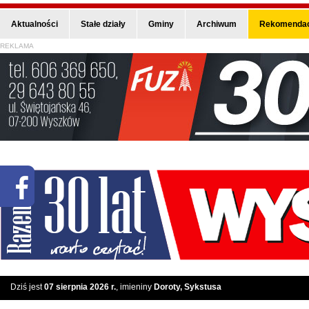
Aktualności
Stałe działy
Gminy
Archiwum
Rekomendac
REKLAMA
Dziś jest
07 sierpnia 2026 r.
, imieniny
Doroty, Sykstusa