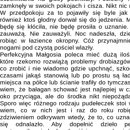
zamknęły w swoich pokojach i cisza. Nikt nic 
W przedpokoju za to pojawiły się byle jak
również ktoś głodny dorwał się do jedzenia. M
będę się kłóciła, nie będę prosiła o uznani
zauważą. Nie zauważyli. Noc nadeszła, dzi
robiąc w łazience okropny. Cóż przynajmni
nogami pod czystą pościel wlazły.
Perfekcyjna Małgosia poleca mieć dużą iloś
które rzekomo rozwiążą problemy drobiazgów
co zrobić i nie wiadomo gdzie upchnąć, szko
czasami jakąś stanowią lub po prostu są ła
miejsca na półce lub ścianie trafiły do tymcz
wiem, że bałagan schować jest najlepiej w 
oko przyciąga, ale do środka nikt niepożąd
Sporo więc różnego rodzaju pudełeczek stoi
wiem, co w nich jest i raz do roku rob
zdziwieniem odkrywam wtedy, że to, co uzn
się odnalazło. Aby dopełnić dzieło per