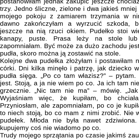
postanowiłam jednak zakupić jeszcze chocia
trzy. Jedno śliczne, zielone i dwa jakieś mniej 
mojego pokoju z zamiarem trzymania w nim
dawno zakończyłam a wyrzucić szkoda, 
jeszcze na nią rzuci okiem. Pudełko stoi w
kanapy, puste. Prasa leży na stole lu
zapomniałam. Być może za dużo zachodu jest
pudła, skoro można ją zostawić na stole.
Kolejne dwa pudełka złożyłam i postawiłam 
córki. Dni kilka minęło i patrzę, jak dziecko 
pudła sięga. „Po co tam włazisz?” – pytam.
jest. Stoją, a ja nie wiem po co. Ja ich tam n
grzecznie. „Nic tam nie ma” – mówię. „Jak 
Wyjaśniam więc, że kupiłam, bo chciał
Przyniosłam, ale zapomniałam, po co je kupił
to niech stoją, bo co mam z nimi zrobić. Nie
pudełek. Młoda nie była nawet zdziwiona.
kupujemy coś nie wiadomo po co.
Trudy mojego sprzątania po czasie jakimś zau