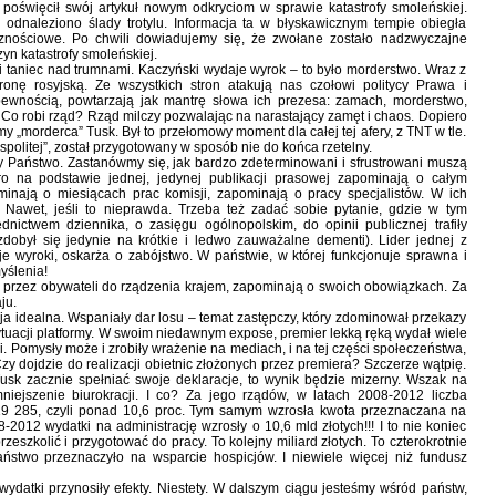
 poświęcił swój artykuł nowym odkryciom w sprawie katastrofy smoleńskiej.
odnaleziono ślady trotylu. Informacja ta w błyskawicznym tempie obiegła
ecznościowe. Po chwili dowiadujemy się, że zwołane zostało nadzwyczajne
yn katastrofy smoleńskiej.
i taniec nad trumnami. Kaczyński wydaje wyrok – to było morderstwo. Wraz z
onę rosyjską. Ze wszystkich stron atakują nas czołowi politycy Prawa i
pewnością, powtarzają jak mantrę słowa ich prezesa: zamach, morderstwo,
o robi rząd? Rząd milczy pozwalając na narastający zamęt i chaos. Dopiero
y „morderca” Tusk. Był to przełomowy moment dla całej tej afery, z TNT w tle.
politej”, został przygotowany w sposób nie do końca rzetelny.
y Państwo. Zastanówmy się, jak bardzo zdeterminowani i sfrustrowani muszą
koro na podstawie jednej, jedynej publikacji prasowej zapominają o całym
minają o miesiącach prac komisji, zapominają o pracy specjalistów. W ich
 Nawet, jeśli to nieprawda. Trzeba też zadać sobie pytanie, gdzie w tym
dnictwem dziennika, o zasięgu ogólnopolskim, do opinii publicznej trafiły
zdobył się jedynie na krótkie i ledwo zauważalne dementi). Lider jednej z
e wyroki, oskarża o zabójstwo. W państwie, w której funkcjonuje sprawna i
yślenia!
ani przez obywateli do rządzenia krajem, zapominają o swoich obowiązkach. Za
ju.
cja idealna. Wspaniały dar losu – temat zastępczy, który zdominował przekazy
sytuacji platformy. W swoim niedawnym expose, premier lekką ręką wydał wiele
. Pomysły może i zrobiły wrażenie na mediach, i na tej części społeczeństwa,
zy dojdzie do realizacji obietnic złożonych przez premiera? Szczerze wątpię.
Tusk zacznie spełniać swoje deklaracje, to wynik będzie mizerny. Wszak na
niejszenie biurokracji. I co? Za jego rządów, w latach 2008-2012 liczba
19 285, czyli ponad 10,6 proc. Tym samym wzrosła kwota przeznaczana na
012 wydatki na administrację wzrosły o 10,6 mld złotych!!! I to nie koniec
szkolić i przygotować do pracy. To kolejny miliard złotych. To czterokrotnie
aństwo przeznaczyło na wsparcie hospicjów. I niewiele więcej niż fundusz
ydatki przynosiły efekty. Niestety. W dalszym ciągu jesteśmy wśród państw,