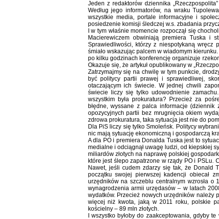
Jeden z redaktorów dziennika „Rzeczpospolita”
Według jego informatorów, na wraku Tupolewa 
wszystkie media, portale informacyjne i społ
posiedzenie komisji śledczej w.s. zbadania przycz
I w tym właśnie momencie rozpoczął się chochol
Macierewiczem obwiniają premiera Tuska i str
Sprawiedliwości, którzy z niespotykaną wręcz 
śmiało wskazując palcem w wiadomym kierunku. C
po kilku godzinach konferencję organizuje rzekom
Okazuje się, że artykuł opublikowany w „Rzeczpos
Zatrzymajmy się na chwilę w tym punkcie, drodz
być politycy partii prawej i sprawiedliwej, s
otaczającym ich świecie. W jednej chwili zapo
świecie liczy się tylko udowodnienie zamachu.
wszystkim była prokuratura? Przecież za pośre
błędne, wyssane z palca informacje (dziennik 
opozycyjnych partii bez mrugnięcia okiem wydaj
zdrowa prokuratura, taka sytuacja jest nie do pom
Dla PiS liczy się tylko Smoleńsk. Politycy wybr
nic mają sytuację ekonomiczną i gospodarczą kra
A dla PO i premiera Donalda Tuska jest to sytua
medialne i odciągnął uwagę ludzi, od kiepskiej 
miliardów złotych na naprawę polskiej gospodarki
które jest ślepo zapatrzone w rządy PO i PSLu. C
Nawet, jeśli cudem zdarzy się tak, że Donald 
początku swojej pierwszej kadencji obiecał zm
urzędników na szczeblu centralnym wzrosła o 
wynagrodzenia armii urzędasów – w latach 2008-2
wydatków. Przecież nowych urzędników należy prze
więcej niż kwota, jaką w 2011 roku, polskie p
kościelny – 89 mln złotych.
I wszystko byłoby do zaakceptowania, gdyby te w