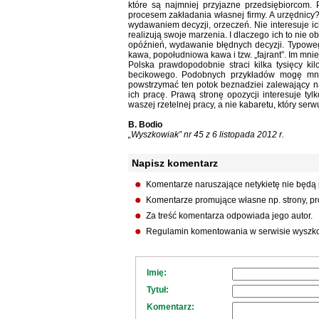
które są najmniej przyjazne przedsiębiorcom
procesem zakładania własnej firmy. A urzędnicy?
wydawaniem decyzji, orzeczeń. Nie interesuje ic
realizują swoje marzenia. I dlaczego ich to nie
opóźnień, wydawanie błędnych decyzji. Typoweg
kawa, popołudniowa kawa i tzw. „fajrant”. Im mnie
Polska prawdopodobnie straci kilka tysięcy k
becikowego. Podobnych przykładów mogę mnoż
powstrzymać ten potok beznadziei zalewający nas
ich pracę. Prawą stronę opozycji interesuje tyl
waszej rzetelnej pracy, a nie kabaretu, który ser
B. Bodio
„Wyszkowiak” nr 45 z 6 listopada 2012 r.
Napisz komentarz
Komentarze naruszające netykietę nie będą
Komentarze promujące własne np. strony, pro
Za treść komentarza odpowiada jego autor.
Regulamin komentowania w serwisie wyszko
Imię:
Tytuł:
Komentarz: