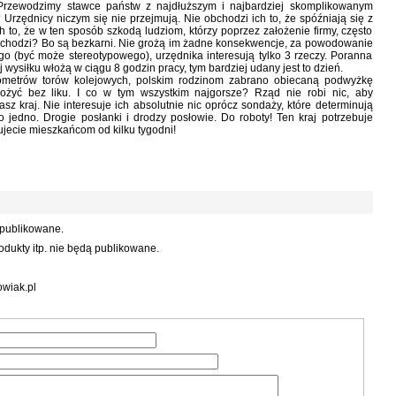
. Przewodzimy stawce państw z najdłuższym i najbardziej skomplikowanym
 Urzędnicy niczym się nie przejmują. Nie obchodzi ich to, że spóźniają się z
h to, że w ten sposób szkodą ludziom, którzy poprzez założenie firmy, często
 obchodzi? Bo są bezkarni. Nie grożą im żadne konsekwencje, za powodowanie
o (być może stereotypowego), urzędnika interesują tylko 3 rzeczy. Poranna
j wysiłku włożą w ciągu 8 godzin pracy, tym bardziej udany jest to dzień.
ilometrów torów kolejowych, polskim rodzinom zabrano obiecaną podwyżkę
yć bez liku. I co w tym wszystkim najgorsze? Rząd nie robi nic, aby
z kraj. Nie interesuje ich absolutnie nic oprócz sondaży, które determinują
ko jedno. Drogie posłanki i drodzy posłowie. Do roboty! Ten kraj potrzebuje
wujecie mieszkańcom od kilku tygodni!
 publikowane.
dukty itp. nie będą publikowane.
wiak.pl