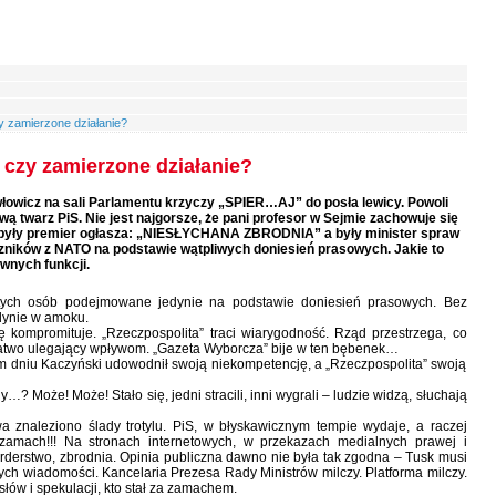
y zamierzone działanie?
 czy zamierzone działanie?
awłowicz na sali Parlamentu krzyczy „SPIER…AJ” do posła lewicy. Powoli
twarz PiS. Nie jest najgorsze, że pani profesor w Sejmie zachowuje się
e były premier ogłasza: „NIESŁYCHANA ZBRODNIA” a były minister spraw
zników z NATO na podstawie wątpliwych doniesień prasowych. Jakie to
awnych funkcji.
 tych osób podejmowane jedynie na podstawie doniesień prasowych. Bez
edynie w amoku.
ę kompromituje. „Rzeczpospolita” traci wiarygodność. Rząd przestrzega, co
k łatwo ulegający wpływom. „Gazeta Wyborcza” bije w ten bębenek…
ym dniu Kaczyński udowodnił swoją niekompetencję, a „Rzeczpospolita” swoją
? Może! Może! Stało się, jedni stracili, inni wygrali – ludzie widzą, słuchają
 znaleziono ślady trotylu. PiS, w błyskawicznym tempie wydaje, a raczej
zamach!!! Na stronach internetowych, w przekazach medialnych prawej i
rderstwo, zbrodnia. Opinia publiczna dawno nie była tak zgodna – Tusk musi
cych wiadomości. Kancelaria Prezesa Rady Ministrów milczy. Platforma milczy.
łów i spekulacji, kto stał za zamachem.