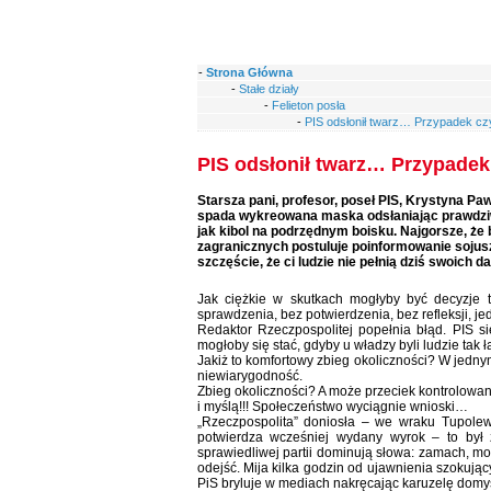
-
Strona Główna
-
Stałe działy
-
Felieton posła
-
PIS odsłonił twarz… Przypadek cz
PIS odsłonił twarz… Przypadek
Starsza pani, profesor, poseł PIS, Krystyna P
spada wykreowana maska odsłaniając prawdziwą 
jak kibol na podrzędnym boisku. Najgorsze, ż
zagranicznych postuluje poinformowanie sojus
szczęście, że ci ludzie nie pełnią dziś swoich d
Jak ciężkie w skutkach mogłyby być decyzje
sprawdzenia, bez potwierdzenia, bez refleksji, j
Redaktor Rzeczpospolitej popełnia błąd. PIS si
mogłoby się stać, gdyby u władzy byli ludzie ta
Jakiż to komfortowy zbieg okoliczności? W jedn
niewiarygodność.
Zbieg okoliczności? A może przeciek kontrolowany…
i myślą!!! Społeczeństwo wyciągnie wnioski…
„Rzeczpospolita” doniosła – we wraku Tupolewa
potwierdza wcześniej wydany wyrok – to był 
sprawiedliwej partii dominują słowa: zamach, mo
odejść. Mija kilka godzin od ujawnienia szokują
PiS bryluje w mediach nakręcając karuzelę domys