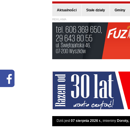
Aktualności
Stałe działy
Gminy
REKLAMA
Dziś jest
07 sierpnia 2026 r.
, imieniny
Doroty,