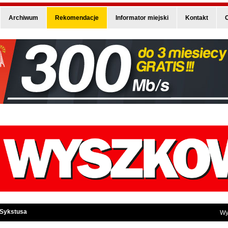
Archiwum
Rekomendacje
Informator miejski
Kontakt
O
 Sykstusa
Wy