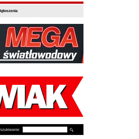
głoszenia
szukiwanie: