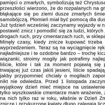
pamięci o zmarłych, symbolizują też Chrystusa
przeszłości wierzono, że do rozpalanych na 
błąkające się po ziemi dusze zmarłych śmie
samobójczą. Płomień miał być pomocą dla dus
Już tydzień wcześniej zaczynamy wyjazdy w na
postawić znicz i pomodlić się za ludzi, któryc
drogach ruch, przy cmentarzach ruch, w sklep
Minęły czasy, kiedy znicze kupować trzeba 
wyprzedzeniem. Teraz są na wyciągnięcie ręk
najładniejsze i te ozdobne bardzo – trochę ki
wiązanki, stroimy mogiły jak potrafimy najle
liście, które i tak za moment pojawią si
trwającej już czas jakiś jesieni, liście spada
jakby przypomnieć chciały o mogiłach zapom
nikt nie odwiedza. Przed 1 listopada zaczy
wyjątkowy dzień mieć miejsce na ustawienie
tylko wyszkowskie cmentarze mam wrażenie, ż
na nich tylko raz w roku, właśnie w Dzień 
znicze i przykurzone kwiaty długo zalegają lic