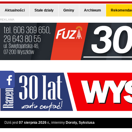
Aktualności
Stałe działy
Gminy
Archiwum
Rekomendac
REKLAMA
Dziś jest
07 sierpnia 2026 r.
, imieniny
Doroty, Sykstusa