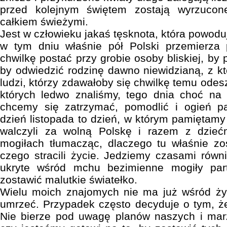
przed kolejnym świętem zostają wyrzucon
całkiem świeżymi.
Jest w człowieku jakaś tęsknota, która powoduj
w tym dniu właśnie pół Polski przemierza 
chwilkę postać przy grobie osoby bliskiej, by 
by odwiedzić rodzinę dawno niewidzianą, z 
ludzi, którzy zdawałoby się chwilkę temu odesz
których ledwo znaliśmy, tego dnia choć na
chcemy się zatrzymać, pomodlić i ogień pa
dzień listopada to dzień, w którym pamiętamy 
walczyli za wolną Polskę i razem z dzieć
mogiłach tłumacząc, dlaczego tu właśnie zo
czego stracili życie. Jedziemy czasami równ
ukryte wśród mchu bezimienne mogiły par
zostawić malutkie światełko.
Wielu moich znajomych nie ma już wśród żyw
umrzeć. Przypadek często decyduje o tym, że
Nie bierze pod uwagę planów naszych i marz