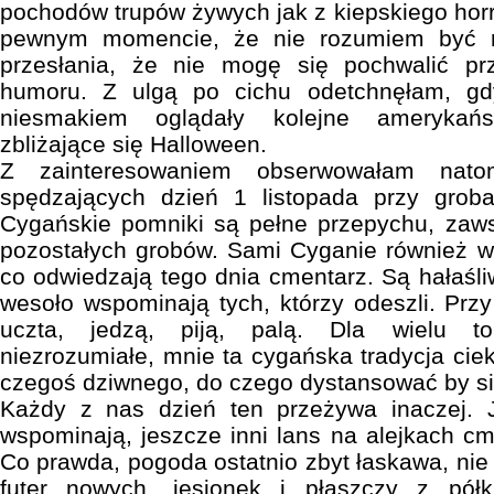
pochodów trupów żywych jak z kiepskiego hor
pewnym momencie, że nie rozumiem być 
przesłania, że nie mogę się pochwalić pr
humoru. Z ulgą po cichu odetchnęłam, gd
niesmakiem oglądały kolejne amerykańs
zbliżające się Halloween.
Z zainteresowaniem obserwowałam nato
spędzających dzień 1 listopada przy groba
Cygańskie pomniki są pełne przepychu, zaws
pozostałych grobów. Sami Cyganie również wy
co odwiedzają tego dnia cmentarz. Są hałaśliwi
wesoło wspominają tych, którzy odeszli. Prz
uczta, jedzą, piją, palą. Dla wielu t
niezrozumiałe, mnie ta cygańska tradycja ciek
czegoś dziwnego, do czego dystansować by s
Każdy z nas dzień ten przeżywa inaczej. 
wspominają, jeszcze inni lans na alejkach cm
Co prawda, pogoda ostatnio zbyt łaskawa, ni
futer nowych, jesionek i płaszczy z półk