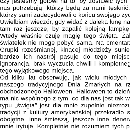
czy jesteśmy gotowi na to, by zostawić tych,
nas potrzebują, którzy będą za nami tęsknić.
którzy sami zadecydowali o końcu swojego życ
Uwielbiam wieczór, gdy widać z daleka łunę n
tam raz jeszcze, by zapalić kolejną lampk
Wtedy właśnie czuję magię tego święta. Żał
światełek nie mogę pobyć sama. Na cmentar
Grupki roześmianej, klnącej młodzieży suni
bardzo ich nastrój pasuje do tego miejs
ignorancja, brak wyczucia chwili i kompletne
tego wyjątkowego miejsca.
Od kilku lat obserwuję, jak wielu młodych 
naszego tradycyjnego Dnia Zmarłych na r
obchodzonego Halloween. Halloween to dzień
ma nic wspólnego z tym, co dla nas jest tak 
typu „święta” jest dla mnie zupełnie niezroz
tradycji z kultury amerykańskiej przekradło
obojętne, inne śmieszą, jeszcze inne dener
mnie irytuje. Kompletnie nie rozumiem tych 