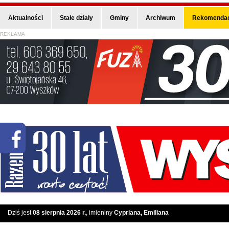
Aktualności
Stałe działy
Gminy
Archiwum
Rekomendac
REKLAMA
Dziś jest
08 sierpnia 2026 r.
, imieniny
Cypriana, Emiliana