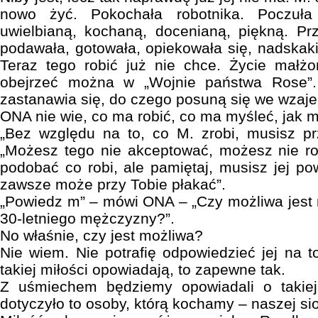
nowo żyć. Pokochała robotnika. Poczuł
uwielbianą, kochaną, docenianą, piękną. Prze
podawała, gotowała, opiekowała się, nadskakiw
Teraz tego robić już nie chce. Życie małż
obejrzeć można w „Wojnie państwa Rose”
zastanawia się, do czego posuną się we wzaje
ONA nie wie, co ma robić, co ma myśleć, jak 
„Bez względu na to, co M. zrobi, musisz pr
„Możesz tego nie akceptować, możesz nie ro
podobać co robi, ale pamiętaj, musisz jej po
zawsze może przy Tobie płakać”.
„Powiedz m” – mówi ONA – „Czy możliwa jest mi
30-letniego mężczyzny?”.
No właśnie, czy jest możliwa?
Nie wiem. Nie potrafię odpowiedzieć jej na t
takiej miłości opowiadają, to zapewne tak.
Z uśmiechem będziemy opowiadali o takiej 
dotyczyło to osoby, którą kochamy – naszej sio