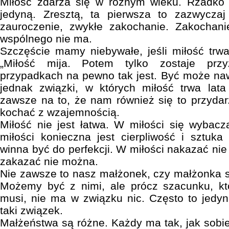
Miłość zdarza się w różnym wieku. Rzadko 
jedyną. Zresztą, ta pierwsza to zazwyczaj
zauroczenie, zwykłe zakochanie. Zakochani
wspólnego nie ma.
Szczęście mamy niebywałe, jeśli miłość trwa
„Miłość mija. Potem tylko zostaje przy
przypadkach na pewno tak jest. Być może nawe
jednak związki, w których miłość trwa lata
zawsze na to, że nam również się to przydar
kochać z wzajemnością.
Miłość nie jest łatwa. W miłości się wybacz
miłości konieczna jest cierpliwość i sztu
winna być do perfekcji. W miłości nakazać ni
zakazać nie można.
Nie zawsze to nasz małżonek, czy małżonka s
Możemy być z nimi, ale prócz szacunku, kt
musi, nie ma w związku nic. Często to jedyn
taki związek.
Małżeństwa są różne. Każdy ma tak, jak sobie