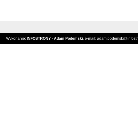
Wykonanie:
INFOSTRONY - Adam Podemski
, e-mail:
adam.podemski@infostro