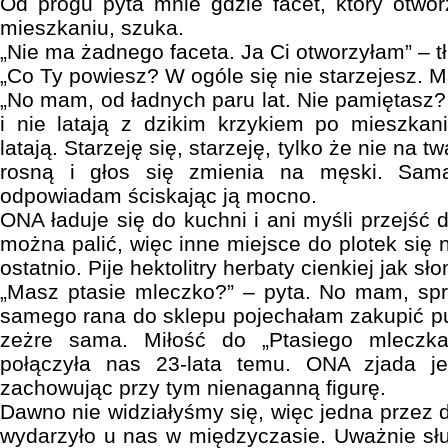
Od progu pyta mnie gdzie facet, który otwor
mieszkaniu, szuka.
„Nie ma żadnego faceta. Ja Ci otworzyłam” – t
„Co Ty powiesz? W ogóle się nie starzejesz. Ma
„No mam, od ładnych paru lat. Nie pamiętasz?
i nie latają z dzikim krzykiem po mieszkan
latają. Starzeję się, starzeję, tylko że nie na 
rosną i głos się zmienia na męski. Sama
odpowiadam ściskając ją mocno.
ONA ładuje się do kuchni i ani myśli przejść 
można palić, więc inne miejsce do plotek się n
ostatnio. Pije hektolitry herbaty cienkiej jak sł
„Masz ptasie mleczko?” – pyta. No mam, sp
samego rana do sklepu pojechałam zakupić pud
zeżre sama. Miłość do „Ptasiego mleczk
połączyła nas 23-lata temu. ONA zjada je
zachowując przy tym nienaganną figurę.
Dawno nie widziałyśmy się, więc jedna przez 
wydarzyło u nas w międzyczasie. Uważnie sł