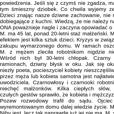
powiedzenia. Jeśli się z czymś nie zgadza, m
tym śmieszny dziobek. Co chwila wyjemy ze 
Dzieci znając nasze dziwne zachowanie, nie r
dobiegające z kuchni. Wiedzą, że nie należy 
ONA poważnieje nagle i zaczyna opowiadać o M
M. ma 45 lat, ponad 20-letni staż małżeński.
efektem jest kilka sztuk dzieci. Kryzys w zwią
zakupu wymarzonego domu. W ramach oszc
M. z mężem zleciła robotnikom nigdzie ni
Wśród nich był 30-letni chłopak. Czarny
ramionach, dziwny błysk w oku. Jak się oka
niezły poeta, pocieszyciel kobiety nieszczęśli
przez męża lub kobieta samotna jest najłatwi
uwodziciela. Czarnowłosy i czarnooki robot
niechęć małżonków. Kilka ciepłych słów
czułych gestów sprawiło, że kobieta i mężczyz
Pozew rozwodowy trafił do sądu. Ojcie
wyremontowanym domu dalej wiedzie życie. M.
Niby jest, lecz tak naprawdę już jej nie ma. M. 