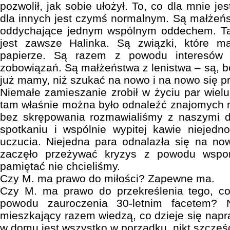
pozwolił, jak sobie ułożył. To, co dla mnie je
dla innych jest czymś normalnym. Są małżeńs
oddychające jednym wspólnym oddechem. Ta
jest zawsze Halinka. Są związki, które m
papierze. Są razem z powodu interesów 
zobowiązań. Są małżeństwa z lenistwa – są, bo
już mamy, niż szukać na nowo i na nowo się p
Niemałe zamieszanie zrobił w życiu par wielu
tam właśnie można było odnaleźć znajomych n
bez skrępowania rozmawialiśmy z naszymi 
spotkaniu i wspólnie wypitej kawie niejedn
uczucia. Niejedna para odnalazła się na no
zaczęło przeżywać kryzys z powodu wspo
pamiętać nie chcieliśmy.
Czy M. ma prawo do miłości? Zapewne ma.
Czy M. ma prawo do przekreślenia tego, co
powodu zauroczenia 30-letnim facetem? 
mieszkający razem wiedzą, co dzieje się napr
w domu jest wszystko w porządku, nikt szczęś