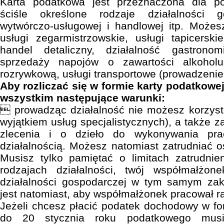
Karta podatkowa jest przeznaczona dla p
ściśle określone rodzaje działalności g
wytwórczo-usługowej i handlowej itp. Możes
usługi zegarmistrzowskie, usługi tapicerski
handel detaliczny, działalność gastrono
sprzedaży napojów o zawartości alkohol
rozrywkową, usługi transportowe (prowadzenie
Aby rozliczać się w formie karty podatkowe
wszystkim następujące warunki:
 prowadząc działalność nie możesz korzysta
wyjątkiem usług specjalistycznych), a także 
zlecenia i o dzieło do wykonywania pr
działalnością. Możesz natomiast zatrudniać
Musisz tylko pamiętać o limitach zatrudnie
rodzajach działalności, twój współmałżo
działalności gospodarczej w tym samym zak
jest natomiast, aby współmałżonek pracował r
Jeżeli chcesz płacić podatek dochodowy w for
do 20 stycznia roku podatkowego musi