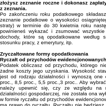
złożysz zeznanie roczne i dokonasz zapła
z zeznania.
Po zakończeniu roku podatkowego składas
zeznanie podatkowe o wysokości osiągnięte
straty) w terminie do 30 kwietnia roku nas
powinieneś wykazać i zsumować wszystkie 
dochody, które są opodatkowane według sk
stosunku pracy, z emerytury, itp.
Zryczałtowane formy opodatkowania
Ryczałt od przychodów ewidencjonowanyc
Podatek obliczasz od przychodu, którego n
żadne koszty jego uzyskania. Wysokość staw
jest od rodzaju działalności i wynoszą one
proc., 8,5 proc., 5,5 proc.,3 proc.. Aby wybr
należy upewnić się, czy ze względu na 
działalności gospodarczej, nie została ona w
w formie ryczałtu od przychodów ewidencjono
ma prawo do ryczałtu. Ryczałtu nie będziesz 