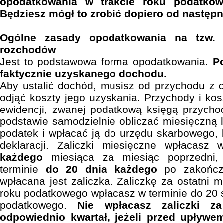
opodatkowania w trakcie roku podatkow
Będziesz mógł to zrobić dopiero od następ
Ogólne zasady opodatkowania na tzw. 
rozchodów
Jest to podstawowa forma opodatkowania.
P
faktycznie uzyskanego dochodu.
Aby ustalić dochód, musisz od przychodu z d
odjąć koszty jego uzyskania. Przychody i k
ewidencji, zwanej podatkową księgą przycho
podstawie samodzielnie obliczać miesięczną l
podatek i wpłacać ją do urzędu skarbowego,
deklaracji. Zaliczki miesięczne wpłacasz
każdego
miesiąca za miesiąc poprzedni, 
terminie
do 20 dnia każdego
po zakończe
wpłacana jest zaliczka. Zaliczkę za ostatni mi
roku podatkowego wpłacasz w terminie do 20 
podatkowego.
Nie wpłacasz zaliczki za
odpowiednio kwartał, jeżeli przed upływe