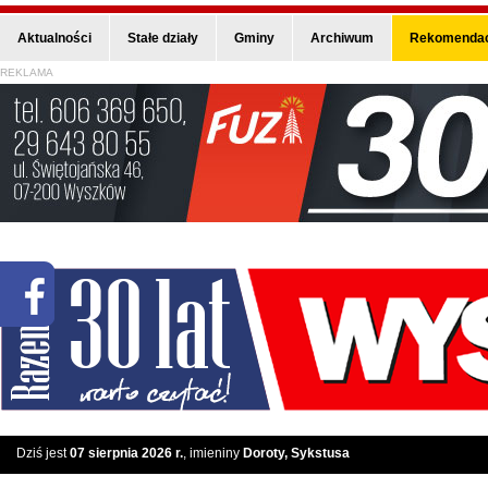
Aktualności
Stałe działy
Gminy
Archiwum
Rekomendac
REKLAMA
Dziś jest
07 sierpnia 2026 r.
, imieniny
Doroty, Sykstusa