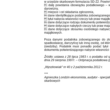
w urzędzie skarbowym formularza SD-Z2. Powinn
 datę powstania obowiązku podatkowego – w
darowizny,
 miejsce i cel składania zgłoszenia,
 dane identyfikujące podatnika zobowiązanego 
 tytuł nabycia własności rzeczy lub praw mająt
 dane dotyczące rodzaju dokumentu potwierdza
 dane dotyczące nabytych rzeczy lub praw maj
 dane dotyczące stosunku osobistego nabywcy 
majątkowych.
Poza danymi podatnika zobowiązanego do złoż
spadkodawcę, darczyńcę lub inną osobę, od które
(siedziby). Podatnik musi ponadto podać tytu
dokumentu potwierdzającego nabycie własności r
Źródło: ustawa z 28 lipca 1983 r. o podatku od s
dnia 29 sierpnia 1997r. – Ordynacja podatkowa (j.t
„Wyszkowiak” nr 40 z 2 października 2012 r.
***
Agnieszka Londzin ekonomista, audytor - specjali
skarbowych