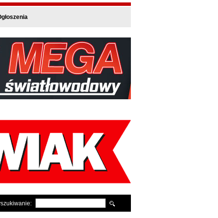
głoszenia
szukiwanie: