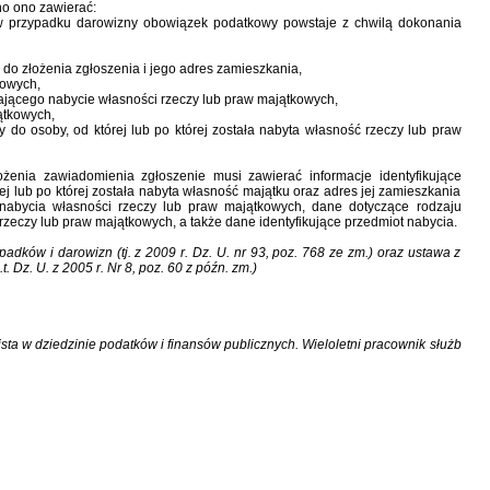
o ono zawierać:
 przypadku darowizny obowiązek podatkowy powstaje z chwilą dokonania
do złożenia zgłoszenia i jego adres zamieszkania,
kowych,
jącego nabycie własności rzeczy lub praw majątkowych,
ątkowych,
do osoby, od której lub po której została nabyta własność rzeczy lub praw
enia zawiadomienia zgłoszenie musi zawierać informacje identyfikujące
j lub po której została nabyta własność majątku oraz adres jej zamieszkania
ł nabycia własności rzeczy lub praw majątkowych, dane dotyczące rodzaju
zeczy lub praw majątkowych, a także dane identyfikujące przedmiot nabycia.
padków i darowizn (tj. z 2009 r. Dz. U. nr 93, poz. 768 ze zm.) oraz ustawa z
. Dz. U. z 2005 r. Nr 8, poz. 60 z późn. zm.)
sta w dziedzinie podatków i finansów publicznych. Wieloletni pracownik służb