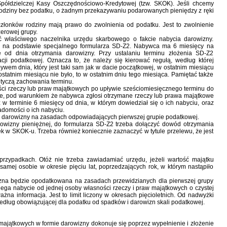
Spółdzielczej Kasy Oszczędnościowo-Kredytowej (tzw. SKOK). Jeśli chcemy
 rodziny bez podatku, o żadnym przekazywaniu podarowanych pieniędzy z ręki
złonków rodziny mają prawo do zwolnienia od podatku. Jest to zwolnienie
zerowej grupy.
 właściwego naczelnika urzędu skarbowego o fakcie nabycia darowizny.
j, na podstawie specjalnego formularza SD-Z2. Nabywca ma 6 miesięcy na
ie od dnia otrzymania darowizny. Przy ustalaniu terminu złożenia SD-Z2
ji podatkowej. Oznacza to, że należy się kierować regułą, według której
ywem dnia, który jest taki sam jak w dacie początkowej, w ostatnim miesiącu
tatnim miesiącu nie było, to w ostatnim dniu tego miesiąca. Pamiętać także
otyczą zachowania terminu.
ści rzeczy lub praw majątkowych po upływie sześciomiesięcznego terminu do
uje, pod warunkiem że nabywca zgłosi otrzymane rzeczy lub prawa majątkowe
w terminie 6 miesięcy od dnia, w którym dowiedział się o ich nabyciu, oraz
domości o ich nabyciu.
darowizny na zasadach odpowiadających pierwszej grupie podatkowej.
owizny pieniężnej, do formularza SD-Z2 trzeba dołączyć dowód otrzymania
 w SKOK-u. Trzeba również koniecznie zaznaczyć w tytule przelewu, że jest
rzypadkach. Otóż nie trzeba zawiadamiać urzędu, jeżeli wartość majątku
samej osobie w okresie pięciu lat, poprzedzających rok, w którym nastąpiło
wizna będzie opodatkowana na zasadach przewidzianych dla pierwszej grupy
ega nabycie od jednej osoby własności rzeczy i praw majątkowych o czystej
ważna informacja. Jest to limit liczony w okresach pięcioletnich. Od nadwyżki
edług obowiązującej dla podatku od spadków i darowizn skali podatkowej.
majątkowych w formie darowizny dokonuje się poprzez wypełnienie i złożenie