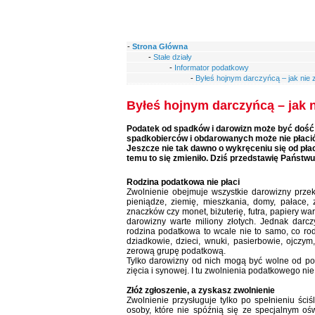
-
Strona Główna
-
Stałe działy
-
Informator podatkowy
-
Byłeś hojnym darczyńcą – jak nie 
Byłeś hojnym darczyńcą – jak 
Podatek od spadków i darowizn może być dość b
spadkobierców i obdarowanych może nie płacić
Jeszcze nie tak dawno o wykręceniu się od pła
temu to się zmieniło. Dziś przedstawię Państw
Rodzina podatkowa nie płaci
Zwolnienie obejmuje wszystkie darowizny przek
pieniądze, ziemię, mieszkania, domy, pałace, z
znaczków czy monet, biżuterię, futra, papiery wa
darowizny warte miliony złotych. Jednak darc
rodzina podatkowa to wcale nie to samo, co ro
dziadkowie, dzieci, wnuki, pasierbowie, ojczy
zerową grupę podatkową.
Tylko darowizny od nich mogą być wolne od poda
zięcia i synowej. I tu zwolnienia podatkowego nie
Złóż zgłoszenie, a zyskasz zwolnienie
Zwolnienie przysługuje tylko po spełnieniu ściś
osoby, które nie spóźnią się ze specjalnym 