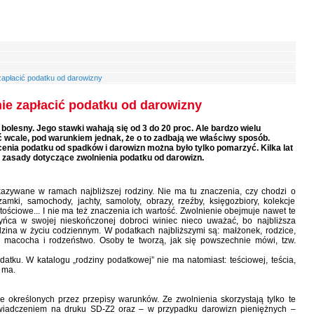
zapłacić podatku od darowizny
nie zapłacić podatku od darowizny
olesny. Jego stawki wahają się od 3 do 20 proc. Ale bardzo wielu
 wcale, pod warunkiem jednak, że o to zadbają we właściwy sposób.
cenia podatku od spadków i darowizn można było tylko pomarzyć. Kilka lat
u zasady dotyczące zwolnienia podatku od darowizn.
azywane w ramach najbliższej rodziny. Nie ma tu znaczenia, czy chodzi o
amki, samochody, jachty, samoloty, obrazy, rzeźby, księgozbiory, kolekcje
rtościowe... I nie ma też znaczenia ich wartość. Zwolnienie obejmuje nawet te
zyńca w swojej nieskończonej dobroci winiec nieco uważać, bo najbliższa
dzina w życiu codziennym. W podatkach najbliższymi są: małżonek, rodzice,
m, macocha i rodzeństwo. Osoby te tworzą, jak się powszechnie mówi, tzw.
tku. W katalogu „rodziny podatkowej” nie ma natomiast: teściowej, teścia,
 ma.
le określonych przez przepisy warunków. Ze zwolnienia skorzystają tylko te
oświadczeniem na druku SD-Z2 oraz – w przypadku darowizn pieniężnych –