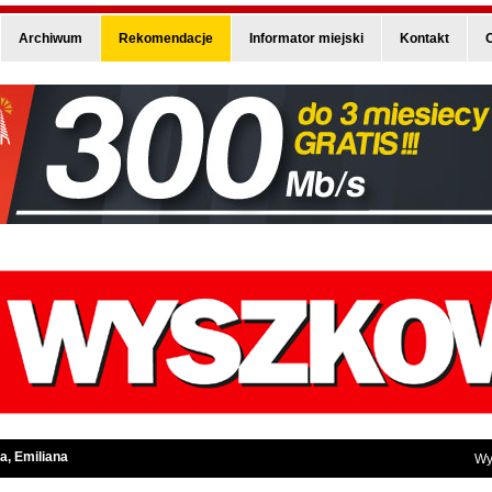
Archiwum
Rekomendacje
Informator miejski
Kontakt
O
a, Emiliana
Wy