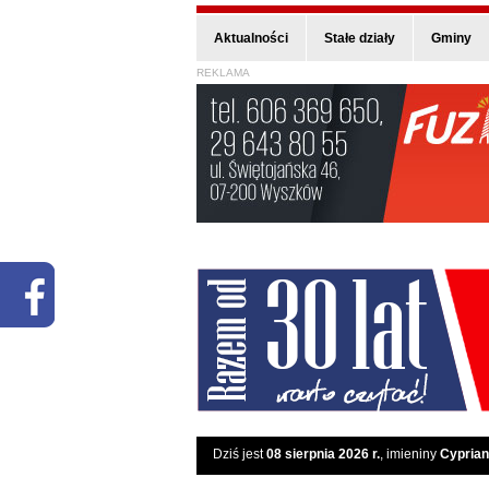
Aktualności
Stałe działy
Gminy
REKLAMA
Dziś jest
08 sierpnia 2026 r.
, imieniny
Cyprian