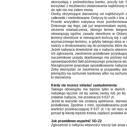
skorzystają z pośrednictwa banku, poczty lub 
korzystać z możliwości obdarowania najbliższej
do ręki nie ma zatem mowy.
Osoby otrzymujące darowiznę od najbliższych c
całkowite i nielimitowane. Dotyczy to osób z tzw. 
Przede wszystkim nabywca musi poinformować
Dokonuje się tego, jak już wspomniałam wyże
złożenie oświadczenia, którego termin biegn
obowiązują ogólne zasady określone w Ordynac
terminy określone w miesiącach kończą się z upł
wyznaczonego terminu, a gdyby takiego dnia w os
należy o dostosowaniu się do przepisów, które d
Jeżeli nabywca dowiedział się o nabyciu własno
ich zgłoszenia, zwolnienie podatkowe przysług
naczelnikowi urzędu skarbowego nie później niż 
uprawdopodobni fakt późniejszego powzięcia wia
Niezgłoszenie powoduje opodatkowanie nabycia 
Żeby skorzystać ze zwolnienia w przypadku dar
pieniędzy na rachunek bankowy albo na rachunek
to darowizna.
Kiedy nie musisz składać zawiadomienia
Takiego obowiązku nie będzie tylko w dwóch p
nabytego łącznie od tej samej osoby lub po tej 
ostatnie nabycie, nie przekracza 9 637 zł.
Jeżeli te warunki nie zostaną spełnione, daro
podatkowej. Zgodnie z nimi, opodatkowaniu podl
wartości przekraczającej 9 637 zł. I tu od razu 
ponad tę kwotę będzie trzeba zapłacić podatek w
Jak prawidłowo wypełnić SD-Z2
Zgłoszenie o nabyciu własności rzeczy lub praw 