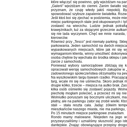
które włączyć się powinno, gdy wjeżdżam na par
„Galerii” wjeżdżam do ciemni. Zanim światło si
przyznam, że czuję wtedy jakiś niepokój.
spowodować szybsze zapalenie światełka. Rozwa
Jeśli ktoś boi się zjechać w podziemia, może mi
miejsc parkingowych stale jest okupowanych i 
zostawić na wierzchu. Ludzie jednak potraf
krawężnikach, tuż za stojącymi grzecznie autkam
się nie lada wyczynem. Chęć we mnie narasta, 
kierowców.
Również przy „Tesco” jest niemały parking. Skl
parkowania. Jeden samochód na dwóch miejscach 
wypaskowanych miejscach, które jak mi się wy
wymaganiom klienta, winny umożliwić dokonyw
osoba chętnie by wjechała do środka sklepu i ja
żarcie z samochodu.
Ponieważ wybory samorządowe zbliżają się k
opracowali wersję samochodowych zakupów w „Te
zadowolonego społeczeństwa otrzymaliby na pe
Na wyszkowskim targu bywam rzadko. Pracującą o
targ, wcale mi się nie uśmiecha. Skoro jednak
drugie kółko, trzecie – miejsca na autko brak. Za
kilka osób ośmieliło się zostawić pojazdy. Woln
piechotę mogłam polecieć, a przecież mi się nie
Wolniutko poruszam się bocznymi uliczkami, ma
płatny, ale na parkingu zator się zrobił wielki. Kt
stali – stała reszta cała. Jadąc żółwim tem
mieszkańców naszego miasta, nie ma parkingu, k
Po 15 minutach miejsce parkingowe znalazłam.
Rondo mamy malowane. Niejeden na jego wid
przyzwyczailiśmy i uznaliśmy słuszność jego is
dantejskie. Znając obowiązujące przepisy drog