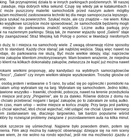
king. Tak przynajmniej działa to w innych parkingach podziemnych. W naszej
ę załaduje, mija dobrych kilka sekund. Czuję się wtedy jak w katakumbach i
 Być może puszczony maleńki samochodzik przed naszym autem mógłby
żam możliwość zastosowania techniki tej dla mego samopoczucia lepszego.
ejsca szukać na powierzchni. Szukać może, ale czy znajdzie – nie wiem. Kilka
tylko wyjątkowe szczęście może spowodować, że samochodzik będziemy mogli
ią miejsce do parkowania znaleźć wszędzie. Liczne autka parkują przy
i na naziemnym parkingu. Stoją tak, że manewr wyjazdu spod „Galerii” staje
by zaangażować Straż Miejską lub Policję o pomoc w likwidacji niesfornych
ep duży, to i miejsca na samochody wiele. Z uwagą obserwuję różne sposoby
to standard. Każdy chce stanąć jak najbliżej wejścia. Stają więc nawet na
daje, do parkowania nie służą. Być może wielkie sklepy, idąc naprzeciw
anie zakupów klientom zmotoryzowanym. Mam bowiem wrażenie, że niejedna
ko klient na kółkach dokonałaby zakupów, zwłaszcza że kupić już można nawet
rokami wielkimi proponuję, aby kandydaci na wybitnych samorządowców
sco”, „Galerii” czy innym wielkim sklepie wyszkowskim. Troszkę głosów od
wno.
sobą jestem i wstawanie o 5 rano, by udać się po ogóreczki i pomidorki na
 miałam urlop wybrałam się na targ. Wybrałam się samochodem. Jedno kółko,
stawione wszystko – trawniki, chodniki, pobocza, nawet na terenie przedszkola
e miejsce jest przy „Pingwinie”, ale to za daleko. Równie dobrze z domu na
 chciało przebierać nogami i targać zakupów, po to zabrałam ze sobą autko.
m czas, mam urlop – wolne miejsce w końcu znajdę. Przy targu jest parking
oś chciał wjechać, ktoś chciał wyjechać, nikt ustąpić nie chciał. Uparci kierowcy
pem zastanawiam się, dlaczego targowisko, tak bardzo popularne wśród
tóry by rozwiązał problemy związane z pozostawieniem auta na kilka minut.
ok szczerze się uśmiechnął. Najpierw było powodem drwin, potem się
tnienia. Film akcji można by nakręcić obserwując dziejące się na nim sceny
owe wiem, że nie wolno na rondo wjechać, jeśli nie ma możliwości zjazdu z