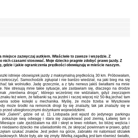
 miejsce zazwyczaj autkiem. Właściwie to zawsze i wszędzie. Z
do nich czasami stosować. Moje dziecko pragnie zdobyć prawo jazdy. Z
 gdzie i jakie ograniczenia prędkości obowiązują w mieście naszym.
iuszki istnieje obowiązek jazdy z maksymalną prędkością 30 km. Próbowałam,
 przekroczyć. Samochodzik zgłupiał i nie bardzo wiedział, na jaki bieg ma się
hać tak wolniutko. Jadę grzecznie, a z tyłu nerwus jakiś światłami na mnie
. Nie stresują mnie takie sytuacje, ale zastawiam się, dlaczego na drodze
znak „nierówna droga”, którego wcześniej nie widziałam, gdyż zwyczajem
aku też wiem, że falbanki są na jezdni i raczej więcej niż 50-tką jechać tam
pania sobie kolejki u mechanika. Myślę, że może trzeba w Wyszkowie
y może środki na remoncik drogi by się znalazły, tak jak znalazły się w
o przed ubiegłorocznymi dożynkami wojewódzkimi.
ł „Galerii”, gdzie od ul. 11 Listopada jest wjazd do jedynego parkingu
 pokazuje swą odwagę i stara się zaparkować pod ziemią. Łatwiej tam o
iesiące całe zjeżdżałam na dół i skręt w lewo robiłam, bo bliżej wejścia i
nie niedawno dziecko me uświadomiło mi, że skręcać powinnam w prawo, gdyż
częłam szukać znaków. Jest jeden na górze, zabrakło mi natomiast strzałek
blaskowych. Może były, ale się zmyły. Wielką zagadką jest tam również światło,