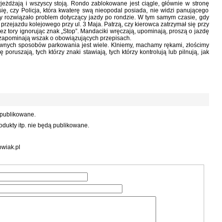
wjeżdżają i wszyscy stoją. Rondo zablokowane jest ciągle, głównie w stronę
 czy Policja, która kwaterę swą nieopodal posiada, nie widzi panującego
 rozwiązało problem dotyczący jazdy po rondzie. W tym samym czasie, gdy
ą przejazdu kolejowego przy ul. 3 Maja. Patrzą, czy kierowca zatrzymał się przy
zez tory ignorując znak „Stop”. Mandaciki wręczają, upominają, proszą o jazdę
e zapominają wszak o obowiązujących przepisach.
iwnych sposobów parkowania jest wiele. Klniemy, machamy rękami, złościmy
 poruszają, tych którzy znaki stawiają, tych którzy kontrolują lub pilnują, jak
 publikowane.
dukty itp. nie będą publikowane.
wiak.pl