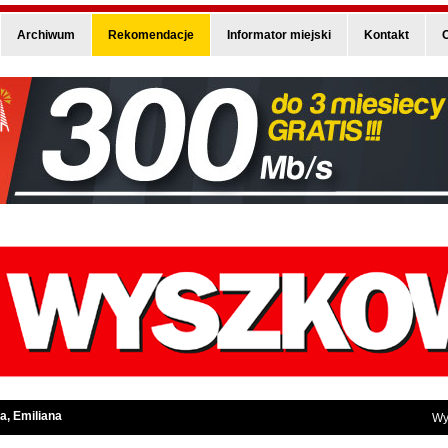
Archiwum
Rekomendacje
Informator miejski
Kontakt
O
a, Emiliana
Wy