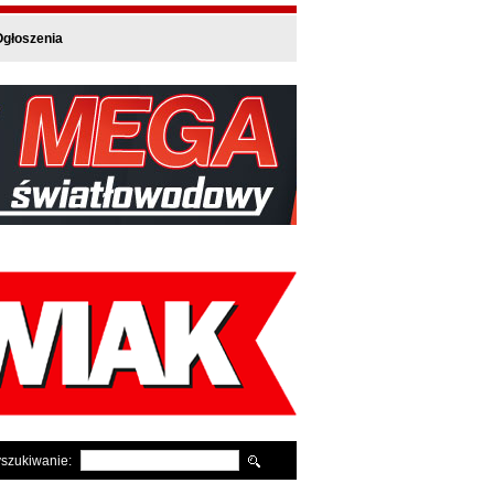
głoszenia
szukiwanie: