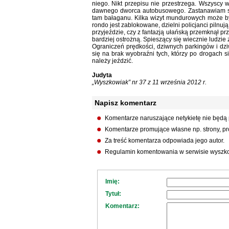
niego. Nikt przepisu nie przestrzega. Wszyscy 
dawnego dworca autobusowego. Zastanawiam się,
tam bałaganu. Kilka wizyt mundurowych może by
rondo jest zablokowane, dzielni policjanci pilnuj
przyjeździe, czy z fantazją ułańską przemknął pr
bardziej ostrożną. Spieszący się wiecznie ludzi
Ograniczeń prędkości, dziwnych parkingów i dz
się na brak wyobraźni tych, którzy po drogach się
należy jeździć.
Judyta
„Wyszkowiak” nr 37 z 11 września 2012 r.
Napisz komentarz
Komentarze naruszające netykietę nie będą
Komentarze promujące własne np. strony, pro
Za treść komentarza odpowiada jego autor.
Regulamin komentowania w serwisie wyszko
Imię:
Tytuł:
Komentarz: