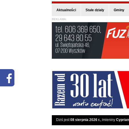
Aktualności
Stałe działy
Gminy
REKLAMA
Dziś jest
08 sierpnia 2026 r.
, imieniny
Cyprian