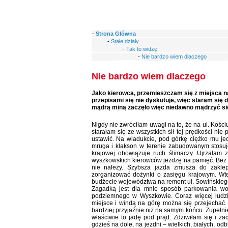
-
Strona Główna
-
Stałe działy
-
Tak to widzę
-
Nie bardzo wiem dlaczego
Nie bardzo wiem dlaczego
Jako kierowca, przemieszczam się z miejsca na
przepisami się nie dyskutuje, więc staram się 
mądrą miną zaczęło więc niedawno mądrzyć się,
Nigdy nie zwróciłam uwagi na to, że na ul. Kośc
starałam się ze wszystkich sił tej prędkości nie
ustawić. Na wiadukcie, pod górkę ciężko mu jec
mruga i klakson w terenie zabudowanym stosuje
krajowej obowiązuje ruch ślimaczy. Ujrzałam 
wyszkowskich kierowców jeżdżę na pamięć. Bez zn
nie należy. Szybsza jazda zmusza do zakle
zorganizować dożynki o zasięgu krajowym. Wted
budżecie województwa na remont ul. Sowińskieg
Zagadką jest dla mnie sposób parkowania wokó
podziemnego w Wyszkowie. Coraz więcej ludzi
miejsce i windą na górę można się przejechać. M
bardziej przyjaźnie niż na samym końcu. Zupeł
właściwie to jadę pod prąd. Zdziwiłam się i za
gdzieś na dole, na jezdni – wielkich, białych, od