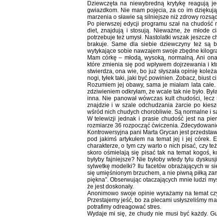
Dziewczęta na niewybredną krytykę reagują je
gwiazdkom. Nie mam pojęcia, za co im dziękują
marzenia o sławie są silniejsze niż zdrowy rozsą
Po pierwszej edycji programu szał na chudość 
diet, znajdują i stosują. Nieważne, że młode cia
potrzebuje też umysł. Nastolatki wszak jeszcze ch
brakuje. Same dla siebie dziewczyny też są b
wytykające sobie nawzajem swoje zbędne kilogr
Mam córkę – młodą, wysoką, normalną. Ani ona 
które zmienia się pod wpływem dojrzewania i kt
stwierdza, ona wie, bo już słyszała opinię kole
nogi, tyłek taki, jaki być powinien. Zobacz, biust
Rozumiem jej obawy, sama je miałam lata całe. M
zdziwieniem odkryłam, że wcale tak nie było. By
inna. Nie panował wówczas kult chudości, lecz
znajdzie i w szale odchudzania żarcie po kies
wśród nich chudych chorobliwie. Są normalne i są
W telewizji jednak i prasie chudość jest na pie
rozmiarze 36 rozpocząć ćwiczenia. Zdecydowanie 
Kontrowersyjna pani Marta Grycan jest przedstaw
pod jakimś artykułem na temat jej i jej córek.
charakterze, o tym czy warto o nich pisać, czy te
skoro ośmielają się pisać tak na temat kogoś, 
byłyby fajniejsze? Nie byłoby wtedy tylu dyskus
sylwetkę modelki? Ilu facetów obrażających w s
się umięśnionym brzuchem, a nie piwną piłką zam
piękna”. Obserwując otaczających mnie ludzi myśl
że jest doskonały.
Anonimowo swoje opinie wyrażamy na temat czyj
Przestajemy jeść, bo za plecami usłyszeliśmy ma
potrafimy odreagować stres.
Wydaje mi się, że chudy nie musi być każdy. Gus