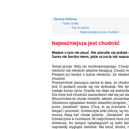
-
Strona Główna
-
Stałe działy
-
Tak to widzę
-
Najważniejsza jest chudość
Najważniejsza jest chudość
Miałam o tym nie pisać. Nie potrafię się jednak
Sama nie bardzo wiem, jakie uczucia tak napr
Temat prosty. Niby nic kontrowersyjnego. Chodz
młodość lub młodość właśnie trwającą. Chodzi mi 
Pisałam już kiedyś o kulcie młodości. Za młodoś
chudość.
Powszechnie panująca opinia to taka, że chudoś
jest. O gustach wszak się nie dyskutuje. Nie dy
nadaje sensu życia. Dopóki nie staje się wariact
Dla mnie kult chudości wariactwem stał się już d
Wszechobecne chude modelki, aktorki, piosenkark
Zdziwiona oglądałam kiedyś sławetny program „
przez „światowe” sławy. Chcą, to są oceniane. 
biegać i pozować. Dziewczęta póki milczą, są nic
muszą. Mają być chude jedynie. „Światowe” sła
Dziewczyna w rozmiarze 36 natychmiast musi zrz
dziewczę, bo tysiące oglądających ją ludzi kp
naprawdę wygląda świetnie. Ma biust, biodra, no