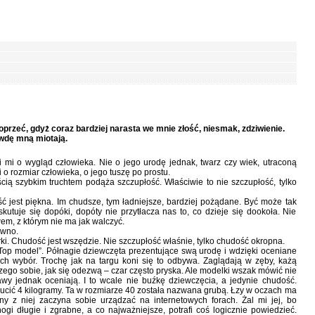
 oprzeć, gdyż coraz bardziej narasta we mnie złość, niesmak, zdziwienie.
awdę mną miotają.
i mi o wygląd człowieka. Nie o jego urodę jednak, twarz czy wiek, utraconą
o rozmiar człowieka, o jego tuszę po prostu.
cią szybkim truchtem podąża szczupłość. Właściwie to nie szczupłość, tylko
ć jest piękna. Im chudsze, tym ładniejsze, bardziej pożądane. Być może tak
skutuje się dopóki, dopóty nie przytłacza nas to, co dzieje się dookoła. Nie
wem, z którym nie ma jak walczyć.
awno.
i. Chudość jest wszędzie. Nie szczupłość właśnie, tylko chudość okropna.
Top model”. Półnagie dziewczęta prezentujące swą urodę i wdzięki oceniane
Ich wybór. Trochę jak na targu koni się to odbywa. Zaglądają w zęby, każą
zego sobie, jak się odezwą – czar często pryska. Ale modelki wszak mówić nie
wy jednak oceniają. I to wcale nie buźkę dziewczęcia, a jedynie chudość.
ucić 4 kilogramy. Ta w rozmiarze 40 została nazwana grubą. Łzy w oczach ma
iny z niej zaczyna sobie urządzać na internetowych forach. Żal mi jej, bo
gi długie i zgrabne, a co najważniejsze, potrafi coś logicznie powiedzieć.