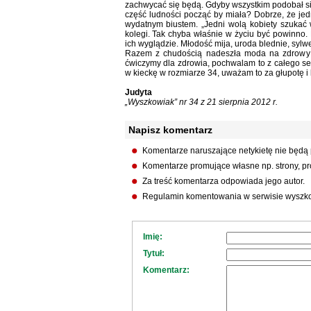
zachwycać się będą. Gdyby wszystkim podobał się o
część ludności począć by miała? Dobrze, że jedn
wydatnym biustem. „Jedni wolą kobiety szukać 
kolegi. Tak chyba właśnie w życiu być powinno. 
ich wyglądzie. Młodość mija, uroda blednie, sylw
Razem z chudością nadeszła moda na zdrowy st
ćwiczymy dla zdrowia, pochwalam to z całego serc
w kieckę w rozmiarze 34, uważam to za głupotę i
Judyta
„Wyszkowiak” nr 34 z 21 sierpnia 2012 r.
Napisz komentarz
Komentarze naruszające netykietę nie będą
Komentarze promujące własne np. strony, pro
Za treść komentarza odpowiada jego autor.
Regulamin komentowania w serwisie wyszko
Imię:
Tytuł:
Komentarz: