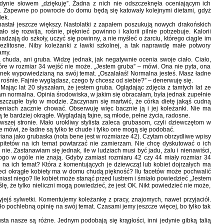
dynie słowem „dziękuję”. Żadna z nich nie odszczeknęła oceniającym ich
. Zapewne po powrocie do domu będą się katowały kolejnymi dietami, gdyż
dek.
nastał jeszcze większy. Nastolatki z zapałem poszukują nowych drakońskich
ło się rozwija, rośnie, pięknieć powinno i kalorii pilnie potrzebuje. Kalorii
adzają do szkoły, uczyć się powinny, a nie myśleć o żarciu, którego ciągle im
ezlitosne. Niby koleżanki z ławki szkolnej, a tak naprawdę małe potwory
amy.
chuda, ani gruba. Widzę jednak, jak negatywnie ocenia swoje ciało. Ciało,
óre w rozmiar 34 wejść nie może. „Jestem gruba” – mówi. Ona nie pyta, ona
żanek wypowiedzianą na swój temat. „Oszalałaś! Normalna jesteś. Masz ładne
 ci rośnie. Fajnie wyglądasz, czego ty chcesz od siebie?” – denerwuję się.
ając lat 20 słyszałam, że jestem gruba. Oglądając zdjęcia z tamtych lat ze
łam normalna. Opinia środowiska, w jakim się obracałam, była jednak zupełnie
 szczupłe było w modzie. Zaczynam się martwić, że córka dietę jakąś cudną
zeniach zacznie chować. Obserwuję więc bacznie ją i jej koleżanki. Nie ma
 te bardziej okrągłe. Wyglądają fajne, są młode, pełne życia, radosne.
rwszej stronie. Mało urokliwy stylista zaleca grubasom, czyli dziewczętom w
mówi, że ładne są tylko te chude i tylko one mogą się podobać.
iana jako grubaska (nota bene jest w rozmiarze 42). Czytam obrzydliwe wpisy
 Epitetów na ich temat powtarzać nie zamierzam. Nie chcę dyskutować o ich
ż nie. Zastanawiam się jednak, ile w ludziach musi być jadu, żalu i nienawiści,
kogo w ogóle nie znają. Gdyby zamiast rozmiaru 42 czy 44 miały rozmiar 34
ji na ich temat? Która z komentujących je dziewcząt lub kobiet dojrzałych ma
ieci okrągłe kobiety ma w domu chudą piękność? Ilu facetów może pochwalić
iast niego? Ile kobiet może stanąć przed lustrem i śmiało powiedzieć „Jestem
ę, że tylko nieliczni mogą powiedzieć, że jest OK. Nikt powiedzieć nie może,
ejś sylwetki. Komentujemy koleżankę z pracy, znajomych, nawet przyjaciół.
ło pochlebną opinię na swój temat. Czasami jemy jeszcze więcej, bo tylko tak
ta nasze są różne. Jednym podobają się krągłości, inni jedynie gibką talią