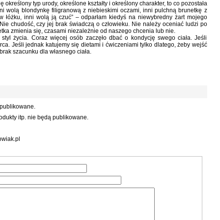
kreślony typ urody, określone kształty i określony charakter, to co pozostała
i wolą blondynkę filigranową z niebieskimi oczami, inni pulchną brunetkę z
w łóżku, inni wolą ją czuć” – odparłam kiedyś na niewybredny żart mojego
Nie chudość, czy jej brak świadczą o człowieku. Nie należy oceniać ludzi po
etka zmienia się, czasami niezależnie od naszego chcenia lub nie.
yl życia. Coraz więcej osób zaczęło dbać o kondycję swego ciała. Jeśli
a. Jeśli jednak katujemy się dietami i ćwiczeniami tylko dlatego, żeby wejść
 brak szacunku dla własnego ciała.
 publikowane.
dukty itp. nie będą publikowane.
wiak.pl