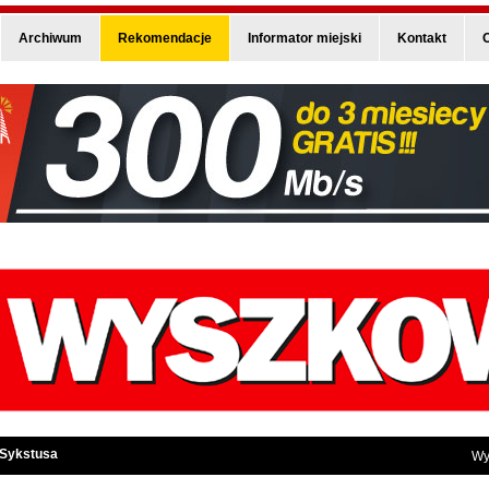
Archiwum
Rekomendacje
Informator miejski
Kontakt
O
 Sykstusa
Wy