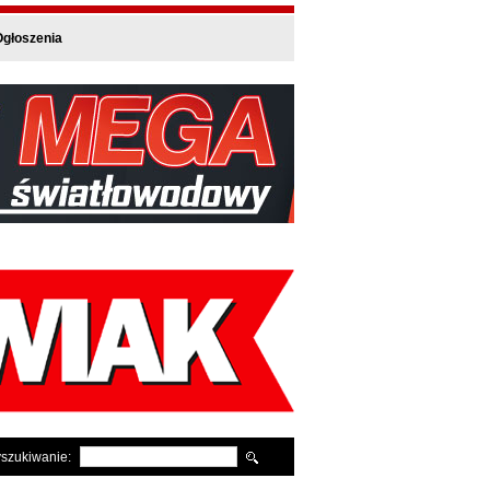
głoszenia
szukiwanie: