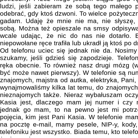
ludzi, jeśli zabieram ze sobą tego małego 
odebrać, gdy ktoś dzwoni. To wielce pożyteczn
gadam. Udaję że mnie nie ma, nie słyszę,
sobą. Można też opieszale na smsy odpisywa
wcale udając, że nic do nas nie dotarło
niepowołane ręce trafiła lub ukradł ją ktoś po 
Od telefonu uciec się jednak nie da. Nosim
szukamy, jeśli gdzieś się zapodzieje. Telefo
ręka obecnie. To również nasz drugi mózg (
być może nawet pierwszy). W telefonie są num
znajomych, majstra od autka, elektryka, Pani
wynajmowaliśmy kilka lat temu, do znajomyc
nieznajomych także. Nieraz wybałuszam oczy
Kasia jest, dlaczego mam jej numer i czy m
jednak go mam, to na pewno jest mi potr
pojęcia, kim jest Pani Kasia. W telefonie ma
na pocztę e-mail, mamy pesele, NIP-y, kody,
telefoniku jest wszystko. Biada temu, kto telef