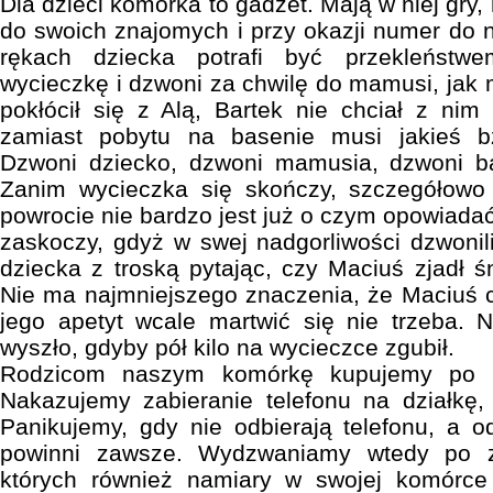
Dla dzieci komórka to gadżet. Mają w niej gry,
do swoich znajomych i przy okazji numer do n
rękach dziecka potrafi być przekleństw
wycieczkę i dzwoni za chwilę do mamusi, jak 
pokłócił się z Alą, Bartek nie chciał z nim
zamiast pobytu na basenie musi jakieś b
Dzwoni dziecko, dzwoni mamusia, dzwoni bab
Zanim wycieczka się skończy, szczegółowo
powrocie nie bardzo jest już o czym opowiada
zaskoczy, gdyż w swej nadgorliwości dzwoni
dziecka z troską pytając, czy Maciuś zjadł śn
Nie ma najmniejszego znaczenia, że Maciuś ch
jego apetyt wcale martwić się nie trzeba.
wyszło, gdyby pół kilo na wycieczce zgubił.
Rodzicom naszym komórkę kupujemy po to
Nakazujemy zabieranie telefonu na działkę,
Panikujemy, gdy nie odbierają telefonu, a 
powinni zawsze. Wydzwaniamy wtedy po z
których również namiary w swojej komórc