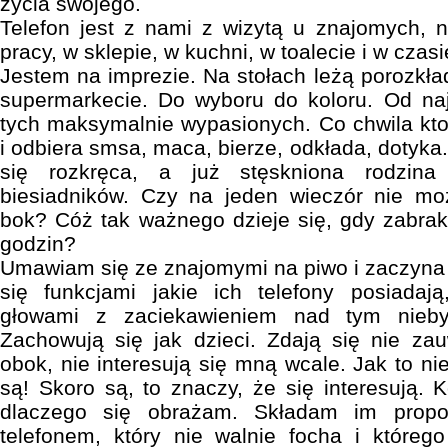
życia swojego.
Telefon jest z nami z wizytą u znajomych, 
pracy, w sklepie, w kuchni, w toalecie i w czasi
Jestem na imprezie. Na stołach leżą porozkła
supermarkecie. Do wyboru do koloru. Od na
tych maksymalnie wypasionych. Co chwila ktoś
i odbiera smsa, maca, bierze, odkłada, dotyka
się rozkręca, a już stęskniona rodzina
biesiadników. Czy na jeden wieczór nie mo
bok? Cóż tak ważnego dzieje się, gdy zabra
godzin?
Umawiam się ze znajomymi na piwo i zaczyna s
się funkcjami jakie ich telefony posiadają
głowami z zaciekawieniem nad tym nieby
Zachowują się jak dzieci. Zdają się nie za
obok, nie interesują się mną wcale. Jak to nie
są! Skoro są, to znaczy, że się interesują. 
dlaczego się obrażam. Składam im propo
telefonem, który nie walnie focha i któreg