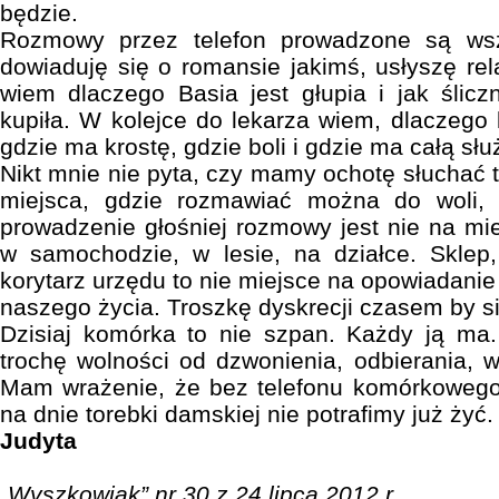
będzie.
Rozmowy przez telefon prowadzone są ws
dowiaduję się o romansie jakimś, usłyszę rel
wiem dlaczego Basia jest głupia i jak ślic
kupiła. W kolejce do lekarza wiem, dlaczego 
gdzie ma krostę, gdzie boli i gdzie ma całą sł
Nikt mnie nie pyta, czy mamy ochotę słuchać 
miejsca, gdzie rozmawiać można do woli, 
prowadzenie głośniej rozmowy jest nie na mi
w samochodzie, w lesie, na działce. Sklep,
korytarz urzędu to nie miejsce na opowiadani
naszego życia. Troszkę dyskrecji czasem by si
Dzisiaj komórka to nie szpan. Każdy ją ma
trochę wolności od dzwonienia, odbierania, w
Mam wrażenie, że bez telefonu komórkowego 
na dnie torebki damskiej nie potrafimy już żyć.
Judyta
„Wyszkowiak” nr 30 z 24 lipca 2012 r.