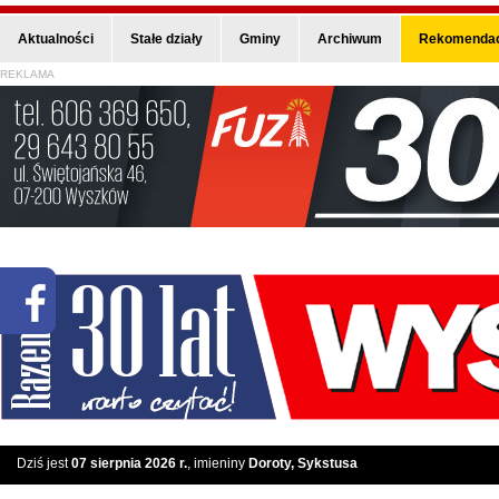
Aktualności
Stałe działy
Gminy
Archiwum
Rekomendac
REKLAMA
Dziś jest
07 sierpnia 2026 r.
, imieniny
Doroty, Sykstusa