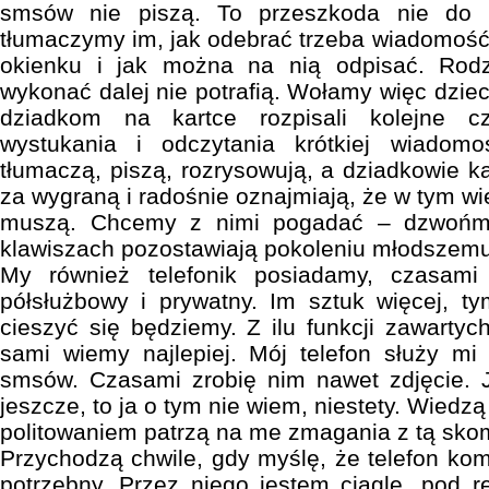
smsów nie piszą. To przeszkoda nie do po
tłumaczymy im, jak odebrać trzeba wiadomoś
okienku i jak można na nią odpisać. Rodz
wykonać dalej nie potrafią. Wołamy więc dzie
dziadkom na kartce rozpisali kolejne c
wystukania i odczytania krótkiej wiadomoś
tłumaczą, piszą, rozrysowują, a dziadkowie k
za wygraną i radośnie oznajmiają, że w tym wi
muszą. Chcemy z nimi pogadać – dzwońmy
klawiszach pozostawiają pokoleniu młodszemu
My również telefonik posiadamy, czasami 
półsłużbowy i prywatny. Im sztuk więcej, 
cieszyć się będziemy. Z ilu funkcji zawartyc
sami wiemy najlepiej. Mój telefon służy mi
smsów. Czasami zrobię nim nawet zdjęcie. J
jeszcze, to ja o tym nie wiem, niestety. Wiedzą 
politowaniem patrzą na me zmagania z tą sk
Przychodzą chwile, gdy myślę, że telefon kom
potrzebny. Przez niego jestem ciągle „pod 