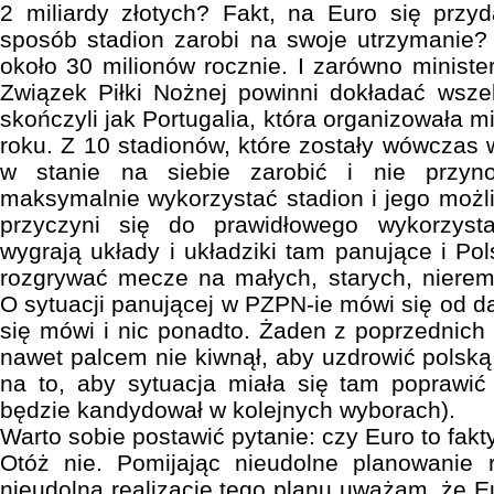
2 miliardy złotych? Fakt, na Euro się przyd
sposób stadion zarobi na swoje utrzymanie? 
około 30 milionów rocznie. I zarówno ministers
Związek Piłki Nożnej powinni dokładać wsze
skończyli jak Portugalia, która organizowała 
roku. Z 10 stadionów, które zostały wówczas 
w stanie na siebie zarobić i nie przyno
maksymalnie wykorzystać stadion i jego moż
przyczyni się do prawidłowego wykorzyst
wygrają układy i układziki tam panujące i Po
rozgrywać mecze na małych, starych, niere
O sytuacji panującej w PZPN-ie mówi się od d
się mówi i nic ponadto. Żaden z poprzednich 
nawet palcem nie kiwnął, aby uzdrowić polską 
na to, aby sytuacja miała się tam poprawić 
będzie kandydował w kolejnych wyborach).
Warto sobie postawić pytanie: czy Euro to fakt
Otóż nie. Pomijając nieudolne planowanie r
nieudolną realizację tego planu uważam, że E