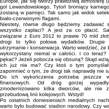
Europie, jak się tworzy prawdziwą atmosferę (
gol Lewandowskiego, Tytoń broniący karneg
zostaną w pamięci. Tak samo jak widok sete
biało-czerwonymi flagami.
Niestety, równie długo będziemy zadawać s
wszystko zapłaci? A jest za co płacić. S
związane z Euro 2012 to prawie 70 mld zło
drogi to tylko połowa wydatków. Drugie 
utrzymanie i konserwacja. Warto wiedzieć, że b
wykorzystany niemal w całości. I co teraz? C
pękać? Jeżeli pobocza się obsuną? Skąd wziąć
ich już nie ma? Czy ktoś o tym pomyśla
zapomnieć o tym, że drogi tak naprawdę nie s
Do ich wykończenia potrzeba jeszcze w
finansowych. Od dróg gorzej wypadły
zmodernizowano kilka dworców, ale nie 
przebudową linii kolejowych. Wstyd!
Po ostatnich doniesieniach medialnych nach
warto było budować stadion narodowy. Czy w