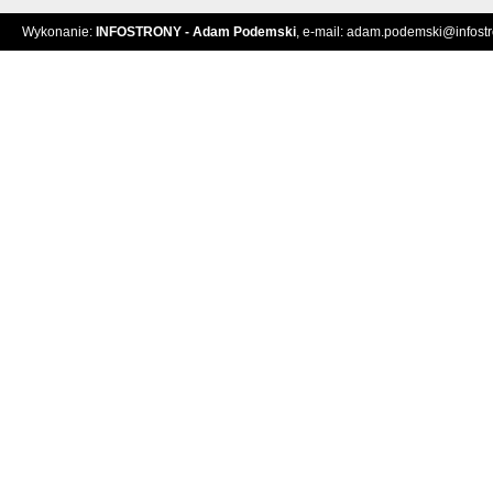
Wykonanie:
INFOSTRONY - Adam Podemski
, e-mail:
adam.podemski@infostro