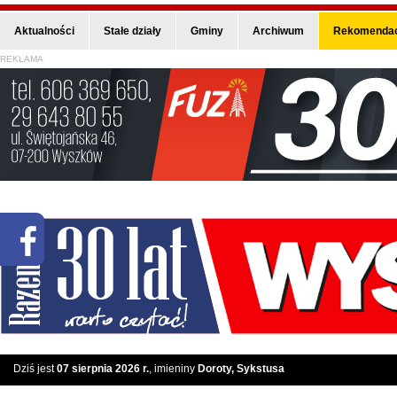
Aktualności
Stałe działy
Gminy
Archiwum
Rekomendac
REKLAMA
Dziś jest
07 sierpnia 2026 r.
, imieniny
Doroty, Sykstusa