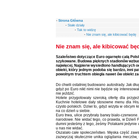
-
Strona Główna
-
Stałe działy
-
Tak to widzę
-
Nie znam się, ale kibicować będę
Nie znam się, ale kibicować bę
Szaleństwo dotyczące Euro ogarnęło całą Polsk
szykowane. Budowa pięknych stadionów wzbudz
najwięcej. Najpierw wysiedlono handlujących 
obiekt, który jednym podoba się bardzo, inni p
powolnym truchtem obiegła nawet ów obiekt zac
Do chwili ostatniej budowano autostrady. Jak dł
gdyż po Euro nikt nimi nie będzie się interesow
nie jeździć.
Hotele przygotowały szeroką ofertę dla przyj
Kuchnie hotelowe dały stosowne menu dla Hisz
czysto polskich. Dziwi to, gdyż wizyta w obcym 
na co dzień u siebie.
Euro trwa, ulice przybrały barwy biało-czerwone
narodowe. Nie widać tego, co prawda, w Dzień Fl
dumni jesteśmy z tego, żeśmy Polakami jedynie w
u nas nie widać.
Oszalało całe społeczeństwo. Męska część zaws
zazwyczaj skutecznie unika oglądania meczów, 