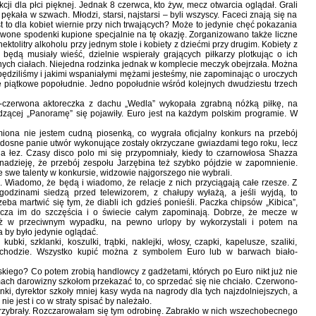
cji dla płci pięknej. Jednak 8 czerwca, kto żyw, mecz otwarcia oglądał. Grali
pękała w szwach. Młodzi, starsi, najstarsi – byli wszyscy. Faceci znają się na
jest to dla kobiet wiernie przy nich trwających? Może to jedynie chęć pokazania
rwone spodenki kupione specjalnie na tę okazję. Zorganizowano także liczne
hektolitry alkoholu przy jednym stole i kobiety z dziećmi przy drugim. Kobiety z
ędą musiały wieść, dzielnie wspierały grających piłkarzy plotkując o ich
nych ciałach. Niejedna rodzinka jednak w komplecie meczyk obejrzała. Można
spędziliśmy i jakimi wspaniałymi mężami jesteśmy, nie zapominając o uroczych
łe piątkowe popołudnie. Jedno popołudnie wśród kolejnych dwudziestu trzech
o-czerwona aktoreczka z dachu „Wedla” wykopała zgrabną nóżką piłkę, na
zącej „Panoramę” się pojawiły. Euro jest na każdym polskim programie. W
iona nie jestem cudną piosenką, co wygrała oficjalny konkurs na przebój
adosne panie utwór wykonujące zostały okrzyczane gwiazdami tego roku, lecz
ia łez. Czasy disco polo mi się przypomniały, kiedy to czarnowłosa Shazza
 nadzieję, że przebój zespołu Jarzębina też szybko pójdzie w zapomnienie.
 swe talenty w konkursie, widzowie najgorszego nie wybrali.
 Wiadomo, że będą i wiadomo, że relacje z nich przyciągają całe rzesze. Z
odzinami siedzą przed telewizorem, z chałupy wyłażą, a jeśli wyjdą, to
eba martwić się tym, że diabli ich gdzieś ponieśli. Paczka chipsów „Kibica”,
starcza im do szczęścia i o świecie całym zapominają. Dobrze, że mecze w
ż w przeciwnym wypadku, na pewno urlopy by wykorzystali i potem na
by było jedynie oglądać.
ki, szklanki, koszulki, trąbki, naklejki, włosy, czapki, kapelusze, szaliki,
amochodzie. Wszystko kupić można z symbolem Euro lub w barwach biało-
skiego? Co potem zrobią handlowcy z gadżetami, których po Euro nikt już nie
ach darowizny szkołom przekazać to, co sprzedać się nie chciało. Czerwono-
i, dyrektor szkoły mniej kasy wyda na nagrody dla tych najzdolniejszych, a
e jest i co w straty spisać by należało.
przybrały. Rozczarowałam się tym odrobinę. Zabrakło w nich wszechobecnego