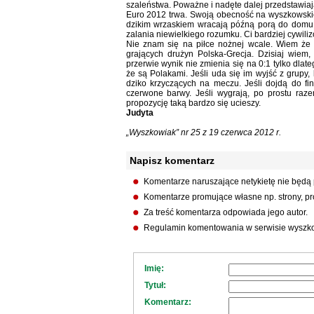
szaleństwa. Poważne i nadęte dalej przedstawiają
Euro 2012 trwa. Swoją obecność na wyszkowskic
dzikim wrzaskiem wracają późną porą do domu
zalania niewielkiego rozumku. Ci bardziej cywili
Nie znam się na piłce nożnej wcale. Wiem że b
grających drużyn Polska-Grecja. Dzisiaj wiem
przerwie wynik nie zmienia się na 0:1 tylko dla
że są Polakami. Jeśli uda się im wyjść z grupy,
dziko krzyczących na meczu. Jeśli dojdą do fin
czerwone barwy. Jeśli wygrają, po prostu raz
propozycję taką bardzo się ucieszy.
Judyta
„Wyszkowiak” nr 25 z 19 czerwca 2012 r.
Napisz komentarz
Komentarze naruszające netykietę nie będą
Komentarze promujące własne np. strony, pro
Za treść komentarza odpowiada jego autor.
Regulamin komentowania w serwisie wyszko
Imię:
Tytuł:
Komentarz: