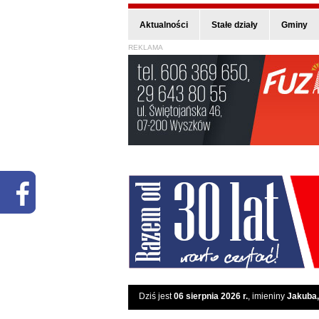
Aktualności
Stałe działy
Gminy
REKLAMA
Dziś jest
06 sierpnia 2026 r.
, imieniny
Jakuba,