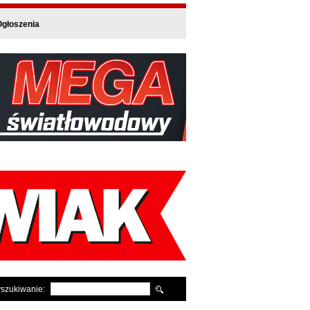
głoszenia
szukiwanie: