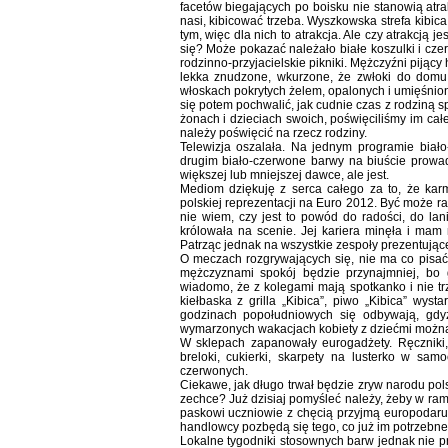
facetów biegających po boisku nie stanowią atrak
nasi, kibicować trzeba. Wyszkowska strefa kibica 
tym, więc dla nich to atrakcja. Ale czy atrakcją 
się? Może pokazać należało białe koszulki i cze
rodzinno-przyjacielskie pikniki. Mężczyźni pijący 
lekka znudzone, wkurzone, że zwłoki do domu b
włoskach pokrytych żelem, opalonych i umięśnio
się potem pochwalić, jak cudnie czas z rodziną 
żonach i dzieciach swoich, poświęciliśmy im ca
należy poświęcić na rzecz rodziny.
Telewizja oszalała. Na jednym programie biał
drugim biało-czerwone barwy na biuście prowad
większej lub mniejszej dawce, ale jest.
Mediom dziękuję z serca całego za to, że karm
polskiej reprezentacji na Euro 2012. Być może r
nie wiem, czy jest to powód do radości, do lan
królowała na scenie. Jej kariera minęła i mam
Patrząc jednak na wszystkie zespoły prezentujące
O meczach rozgrywających się, nie ma co pisać.
mężczyznami spokój będzie przynajmniej, bo g
wiadomo, że z kolegami mają spotkanko i nie trz
kiełbaska z grilla „Kibica”, piwo „Kibica” wy
godzinach popołudniowych się odbywają, gdy
wymarzonych wakacjach kobiety z dziećmi można 
W sklepach zapanowały eurogadżety. Ręczniki, kub
breloki, cukierki, skarpety na lusterko w s
czerwonych.
Ciekawe, jak długo trwał będzie zryw narodu pol
zechce? Już dzisiaj pomyśleć należy, żeby w ram
paskowi uczniowie z chęcią przyjmą europodarunk
handlowcy pozbędą się tego, co już im potrzebne ni
Lokalne tygodniki stosownych barw jednak nie 