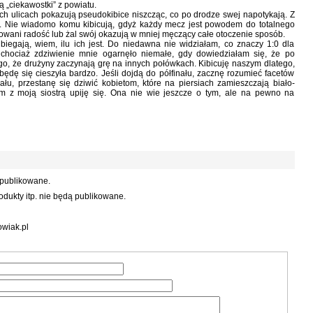
 „ciekawostki” z powiatu.
h ulicach pokazują pseudokibice niszcząc, co po drodze swej napotykają. Z
. Nie wiadomo komu kibicują, gdyż każdy mecz jest powodem do totalnego
zowani radość lub żal swój okazują w mniej męczący całe otoczenie sposób.
iegają, wiem, ilu ich jest. Do niedawna nie widziałam, co znaczy 1:0 dla
, chociaż zdziwienie mnie ogarnęło niemałe, gdy dowiedziałam się, że po
tego, że drużyny zaczynają grę na innych połówkach. Kibicuję naszym dlatego,
 będę się cieszyła bardzo. Jeśli dojdą do półfinału, zacznę rozumieć facetów
ału, przestanę się dziwić kobietom, które na piersiach zamieszczają biało-
em z moją siostrą upiję się. Ona nie wie jeszcze o tym, ale na pewno na
 publikowane.
dukty itp. nie będą publikowane.
wiak.pl