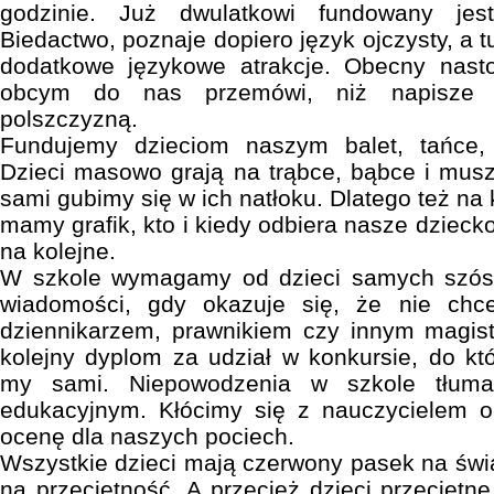
godzinie. Już dwulatkowi fundowany jest
Biedactwo, poznaje dopiero język ojczysty, a t
dodatkowe językowe atrakcje. Obecny nasto
obcym do nas przemówi, niż napisze 
polszczyzną.
Fundujemy dzieciom naszym balet, tańce, 
Dzieci masowo grają na trąbce, bąbce i musze
sami gubimy się w ich natłoku. Dlatego też na 
mamy grafik, kto i kiedy odbiera nasze dziecko
na kolejne.
W szkole wymagamy od dzieci samych szóst
wiadomości, gdy okazuje się, że nie chc
dziennikarzem, prawnikiem czy innym magi
kolejny dyplom za udział w konkursie, do k
my sami. Niepowodzenia w szkole tłum
edukacyjnym. Kłócimy się z nauczycielem o 
ocenę dla naszych pociech.
Wszystkie dzieci mają czerwony pasek na świ
na przeciętność. A przecież dzieci przeciętne