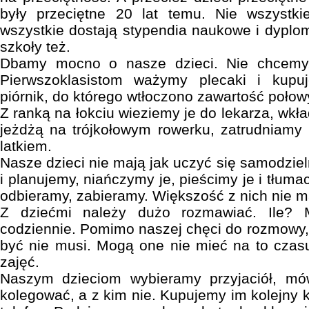
były przeciętne 20 lat temu. Nie wszystki
wszystkie dostają stypendia naukowe i dyplom
szkoły też.
Dbamy mocno o nasze dzieci. Nie chcemy,
Pierwszoklasistom ważymy plecaki i kupu
piórnik, do którego wtłoczono zawartość połow
Z ranką na łokciu wieziemy je do lekarza, wk
jeżdżą na trójkołowym rowerku, zatrudniamy 
latkiem.
Nasze dzieci nie mają jak uczyć się samodziel
i planujemy, niańczymy je, pieścimy je i tłuma
odbieramy, zabieramy. Większość z nich nie 
Z dziećmi należy dużo rozmawiać. Ile? 
codziennie. Pomimo naszej chęci do rozmowy, c
być nie musi. Mogą one nie mieć na to czas
zajęć.
Naszym dzieciom wybieramy przyjaciół, m
kolegować, a z kim nie. Kupujemy im kolejny 