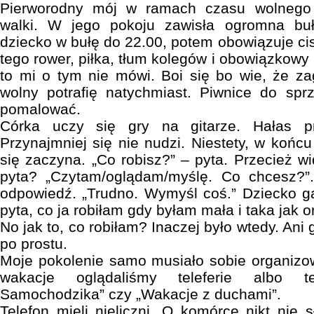
Pierworodny mój w ramach czasu wolnego 
walki. W jego pokoju zawisła ogromna bu
dziecko w bułę do 22.00, potem obowiązuje c
tego rower, piłka, tłum kolegów i obowiązkowy 
to mi o tym nie mówi. Boi się bo wie, że z
wolny potrafię natychmiast. Piwnice do spr
pomalować.
Córka uczy się gry na gitarze. Hałas p
Przynajmniej się nie nudzi. Niestety, w końcu
się zaczyna. „Co robisz?” – pyta. Przecież wi
pyta? „Czytam/oglądam/myślę. Co chcesz?”
odpowiedź. „Trudno. Wymyśl coś.” Dziecko ga
pyta, co ja robiłam gdy byłam mała i taka jak on
No jak to, co robiłam? Inaczej było wtedy. Ani g
po prostu.
Moje pokolenie samo musiało sobie organizow
wakacje oglądaliśmy teleferie albo 
Samochodzika” czy „Wakacje z duchami”.
Telefon mieli nieliczni. O komórce nikt nie 