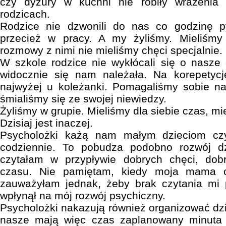
czy dyżury w kuchni nie robiły wrażenia
rodzicach.
Rodzice nie dzwonili do nas co godzinę py
przecież w pracy. A my żyliśmy. Mieliśmy
rozmowy z nimi nie mieliśmy chęci specjalnie.
W szkole rodzice nie wykłócali się o nasze
widocznie się nam należała. Na korepetyc
najwyżej u koleżanki. Pomagaliśmy sobie na
śmialiśmy się ze swojej niewiedzy.
Żyliśmy w grupie. Mieliśmy dla siebie czas, mie
Dzisiaj jest inaczej.
Psycholożki każą nam małym dzieciom czy
codziennie. To pobudza podobno rozwój d
czytałam w przypływie dobrych chęci, dob
czasu. Nie pamiętam, kiedy moja mama c
zauważyłam jednak, żeby brak czytania mi
wpłynął na mój rozwój psychiczny.
Psycholożki nakazują również organizować dzi
nasze mają więc czas zaplanowany minuta 