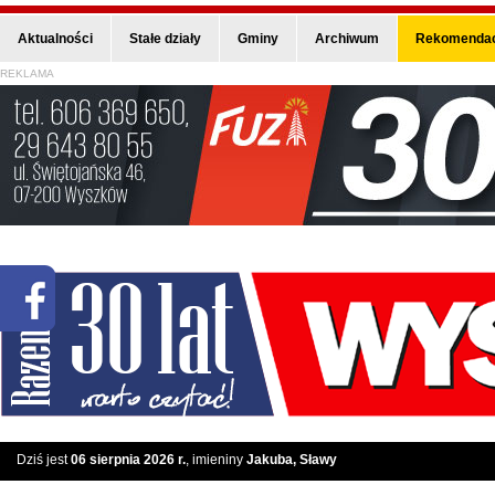
Aktualności
Stałe działy
Gminy
Archiwum
Rekomendac
REKLAMA
Dziś jest
06 sierpnia 2026 r.
, imieniny
Jakuba, Sławy