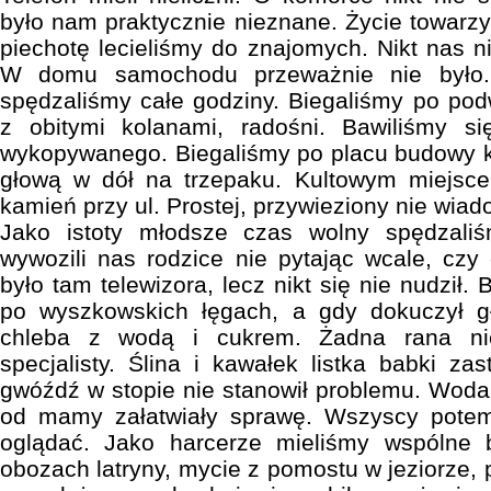
było nam praktycznie nieznane. Życie towarzy
piechotę lecieliśmy do znajomych. Nikt nas ni
W domu samochodu przeważnie nie było.
spędzaliśmy całe godziny. Biegaliśmy po pod
z obitymi kolanami, radośni. Bawiliśmy s
wykopywanego. Biegaliśmy po placu budowy ko
głową w dół na trzepaku. Kultowym miejsce
kamień przy ul. Prostej, przywieziony nie wia
Jako istoty młodsze czas wolny spędzali
wywozili nas rodzice nie pytając wcale, cz
było tam telewizora, lecz nikt się nie nudził.
po wyszkowskich łęgach, a gdy dokuczył g
chleba z wodą i cukrem. Żadna rana nie
specjalisty. Ślina i kawałek listka babki z
gwóźdź w stopie nie stanowił problemu. Woda u
od mamy załatwiały sprawę. Wszyscy potem 
oglądać. Jako harcerze mieliśmy wspólne b
obozach latryny, mycie z pomostu w jeziorze,