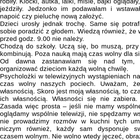
robiły. Klocki, autka, lalki, misie, bajki oglądał
jeździły. Jedzonko im podawałam i wstaw
napoić czy pieluchę nową założyć.
Dzieci urosły jednak trochę. Same się potraf
sobie poradzić z głodem. Wiedzą również, że
przed godz. 9.00 nie należy.
Chodzą do szkoły. Uczą się, bo muszą, przy l
kombinują. Poza nauką mają czas wolny dla si
Od dawna zastanawiam się nad tym,
organizować dzieciom każdą wolną chwilę.
Psycholożki w telewizyjnych wystąpieniach 
czas wolny naszych pociech. Uważam, że
własnością. Skoro jest moją własnością, to cza
ich własnością. Własności się nie zabiera
Zasada więc prosta – jeśli nie mamy wspóln
oglądamy wspólnie telewizji, nie spędzamy ws
nie prowadzimy rozmów w kuchni tych umor
niczym również, każdy sam dysponuje sw
czasem wolnym. Nie wolno wtedy jęczeć, obraża