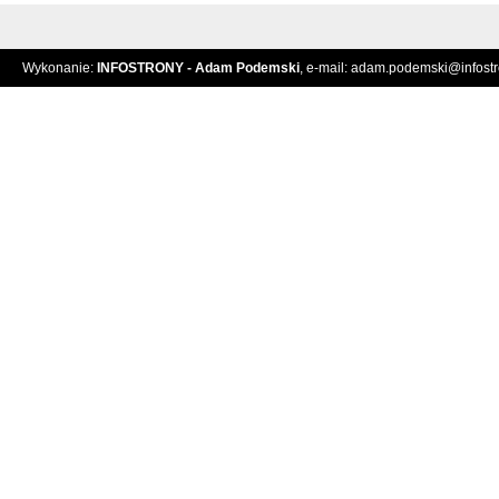
Wykonanie:
INFOSTRONY - Adam Podemski
, e-mail:
adam.podemski@infostro