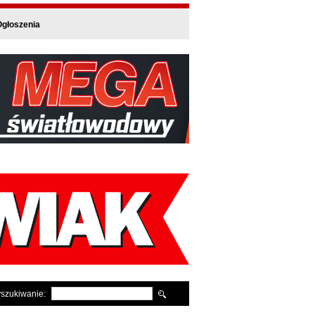
głoszenia
szukiwanie: