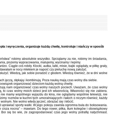
pła i wyręczenia, organizuje każdą chwilę, kontroluje i niańczy w sposób
ństwa” robimy absolutnie wszystko. Sprzątamy za nie, robimy im śniadania,
dania, piszemy wypracowania, malujemy, wycinamy i lepimy.
zo. Ciągle coś robiły. Klocki, autka, lalki, misie, bajki oglądały, w piłkę grały,
stawałam w nocy mlekiem je napoić czy pieluchę nową założyć.
bsłużyć. Wiedzą, jak sobie poradzić z głodem. Wiedzą również, że w dni wolne
ach jęczą, stękają i kombinują. Poza nauką mają czas wolny dla siebie.
bowiązek organizować dzieciom każdą wolną chwilę.
azują nam organizować czas wolny naszych pociech. Uważam, że czas wolny
, to czas wolny moich dzieci jest ich własnością. Własności się nie zabiera.
i nie mamy wspólnego wyjazdu do kina, nie oglądamy wspólnie telewizji, nie
zimy rozmów w kuchni tych umoralniających i takich o niczym również, każdy
lnym. Nie wolno wtedy jęczeć, obrażać się i kłócić.
 uprawiać sporty walki. W jego pokoju zawisła ogromna buła do boksowania.
e cisza nocna” – mawiam. Do tego rower, piłka, tłum kolegów i obowiązkowy
i. Boi się bo wie, że zagospodarować czas jego wolny potrafię natychmiast.