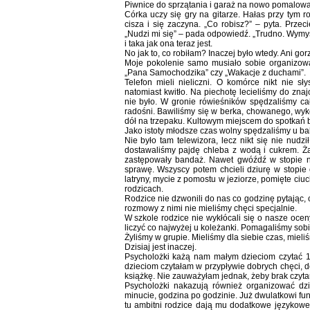
Piwnice do sprzątania i garaż na nowo pomalowa
Córka uczy się gry na gitarze. Hałas przy tym r
cisza i się zaczyna. „Co robisz?” – pyta. Prze
„Nudzi mi się” – pada odpowiedź. „Trudno. Wymyśl
i taka jak ona teraz jest.
No jak to, co robiłam? Inaczej było wtedy. Ani gorz
Moje pokolenie samo musiało sobie organizować
„Pana Samochodzika” czy „Wakacje z duchami”.
Telefon mieli nieliczni. O komórce nikt nie s
natomiast kwitło. Na piechotę lecieliśmy do zn
nie było. W gronie rówieśników spędzaliśmy ca
radośni. Bawiliśmy się w berka, chowanego, wy
dół na trzepaku. Kultowym miejscem do spotkań by
Jako istoty młodsze czas wolny spędzaliśmy u bab
Nie było tam telewizora, lecz nikt się nie nud
dostawaliśmy pajdę chleba z wodą i cukrem. Żad
zastępowały bandaż. Nawet gwóźdź w stopie ni
sprawę. Wszyscy potem chcieli dziurę w stopie
latryny, mycie z pomostu w jeziorze, pomięte ci
rodzicach.
Rodzice nie dzwonili do nas co godzinę pytając, c
rozmowy z nimi nie mieliśmy chęci specjalnie.
W szkole rodzice nie wykłócali się o nasze oce
liczyć co najwyżej u koleżanki. Pomagaliśmy sobi
Żyliśmy w grupie. Mieliśmy dla siebie czas, mieliś
Dzisiaj jest inaczej.
Psycholożki każą nam małym dzieciom czytać 1
dzieciom czytałam w przypływie dobrych chęci, 
książkę. Nie zauważyłam jednak, żeby brak czyt
Psycholożki nakazują również organizować dz
minucie, godzina po godzinie. Już dwulatkowi fund
tu ambitni rodzice dają mu dodatkowe językowe