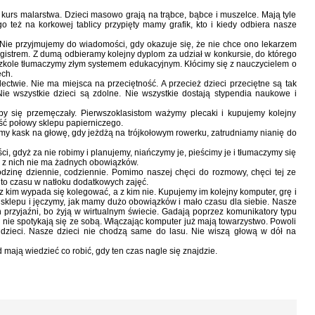
kurs malarstwa. Dzieci masowo grają na trąbce, bąbce i muszelce. Mają tyle
o też na korkowej tablicy przypięty mamy grafik, kto i kiedy odbiera nasze
ie przyjmujemy do wiadomości, gdy okazuje się, że nie chce ono lekarzem
gistrem. Z dumą odbieramy kolejny dyplom za udział w konkursie, do którego
kole tłumaczymy złym systemem edukacyjnym. Kłócimy się z nauczycielem o
ech.
ctwie. Nie ma miejsca na przeciętność. A przecież dzieci przeciętne są tak
 Nie wszystkie dzieci są zdolne. Nie wszystkie dostają stypendia naukowe i
y się przemęczały. Pierwszoklasistom ważymy plecaki i kupujemy kolejny
ść połowy sklepu papierniczego.
amy kask na głowę, gdy jeżdżą na trójkołowym rowerku, zatrudniamy nianię do
i, gdyż za nie robimy i planujemy, niańczymy je, pieścimy je i tłumaczymy się
ć z nich nie ma żadnych obowiązków.
dzinę dziennie, codziennie. Pomimo naszej chęci do rozmowy, chęci tej ze
 to czasu w natłoku dodatkowych zajęć.
kim wypada się kolegować, a z kim nie. Kupujemy im kolejny komputer, grę i
sklepu i jęczymy, jak mamy dużo obowiązków i mało czasu dla siebie. Nasze
przyjaźni, bo żyją w wirtualnym świecie. Gadają poprzez komunikatory typu
nie spotykają się ze sobą. Włączając komputer już mają towarzystwo. Powoli
 dzieci. Nasze dzieci nie chodzą same do lasu. Nie wiszą głową w dół na
 mają wiedzieć co robić, gdy ten czas nagle się znajdzie.