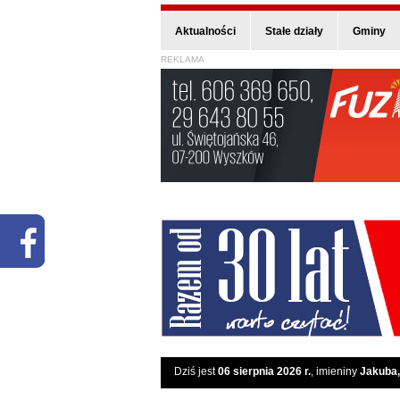
Aktualności
Stałe działy
Gminy
REKLAMA
Dziś jest
06 sierpnia 2026 r.
, imieniny
Jakuba,