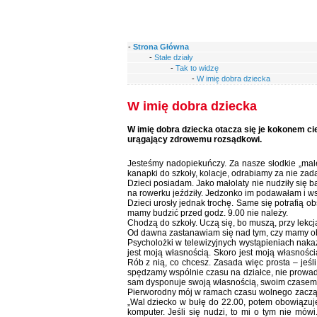
-
Strona Główna
-
Stałe działy
-
Tak to widzę
-
W imię dobra dziecka
W imię dobra dziecka
W imię dobra dziecka otacza się je kokonem cie
urągający zdrowemu rozsądkowi.
Jesteśmy nadopiekuńczy. Za nasze słodkie „male
kanapki do szkoły, kolacje, odrabiamy za nie za
Dzieci posiadam. Jako małolaty nie nudziły się bard
na rowerku jeździły. Jedzonko im podawałam i w
Dzieci urosły jednak trochę. Same się potrafią o
mamy budzić przed godz. 9.00 nie należy.
Chodzą do szkoły. Uczą się, bo muszą, przy lekcj
Od dawna zastanawiam się nad tym, czy mamy o
Psycholożki w telewizyjnych wystąpieniach nak
jest moją własnością. Skoro jest moją własnością
Rób z nią, co chcesz. Zasada więc prosta – jeśl
spędzamy wspólnie czasu na działce, nie prowad
sam dysponuje swoją własnością, swoim czasem wo
Pierworodny mój w ramach czasu wolnego zaczął
„Wal dziecko w bułę do 22.00, potem obowiązuj
komputer. Jeśli się nudzi, to mi o tym nie mów