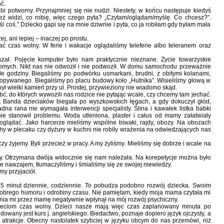
ć.
obi potworny. Przynajmniej się nie nudzi. Niestety, w końcu następuje kiedyś
cież widzi, co robię, więc czego pyta? „Czytam/oglądam/myślę. Co chcesz?”.
 coś.” Dziecko gapi się na mnie dziwnie i pyta, co ja robiłam gdy byłam mała
ej, ani lepiej – inaczej po prostu.
 czas wolny. W ferie i wakacje oglądaliśmy teleferie albo teleranem oraz
łyszał. Pojęcie komputer było nam praktycznie nieznane. Życie towarzyskie
ajomych. Nikt nas nie odwoził i nie podwoził. W domu samochodu przeważnie
łe godziny. Biegaliśmy po podwórku usmarkani, brudni, z obitymi kolanami,
kopywanego. Biegaliśmy po placu budowy koło „Hutnika”. Wisieliśmy głową w
ł wielki kamień przy ul. Prostej, przywieziony nie wiadomo skąd.
ć, do których wywozili nas rodzice nie pytając wcale, czy chcemy tam jechać.
ził. Banda dzieciaków biegała po wyszkowskich łęgach, a gdy dokuczył głód,
na rana nie wymagała interwencji specjalisty. Ślina i kawałek listka babki
e stanowił problemu. Woda utleniona, plaster i całus od mamy załatwiały
 oglądać. Jako harcerze mieliśmy wspólne biwaki, rajdy, obozy. Na obozach
uchy w plecaku czy dyżury w kuchni nie robiły wrażenia na odwiedzających nas
zy żyjemy. Byli przecież w pracy. A my żyliśmy. Mieliśmy się dobrze i wcale na
ny. Otrzymana dwója widocznie się nam należała. Na korepetycje można było
e nawzajem, tłumaczyliśmy i śmialiśmy się ze swojej niewiedzy.
my przyjaciół.
5 minut dziennie, codziennie. To pobudza podobno rozwój dziecka. Swoim
dobrego humoru i odrobiny czasu. Nie pamiętam, kiedy moja mama czytała mi
ania mi przez mamę negatywnie wpłynął na mój rozwój psychiczny.
ieciom czas wolny. Dzieci nasze mają więc czas zaplanowany minuta po
owany jest kurs j. angielskiego. Biedactwo, poznaje dopiero język ojczysty, a
 atrakcje. Obecny nastolatek szybciej w języku obcym do nas przemówi, niż