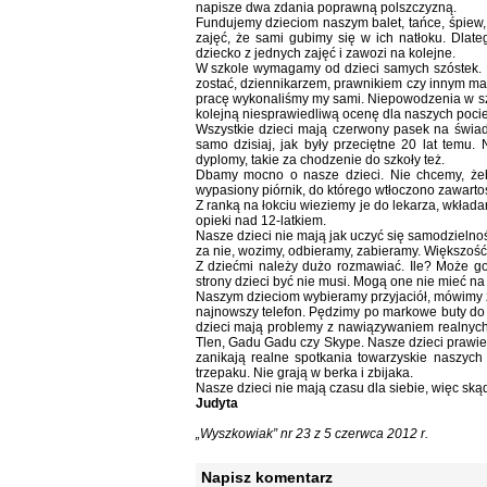
napisze dwa zdania poprawną polszczyzną.
Fundujemy dzieciom naszym balet, tańce, śpiew, 
zajęć, że sami gubimy się w ich natłoku. Dlateg
dziecko z jednych zajęć i zawozi na kolejne.
W szkole wymagamy od dzieci samych szóstek. N
zostać, dziennikarzem, prawnikiem czy innym ma
pracę wykonaliśmy my sami. Niepowodzenia w sz
kolejną niesprawiedliwą ocenę dla naszych poci
Wszystkie dzieci mają czerwony pasek na świade
samo dzisiaj, jak były przeciętne 20 lat temu.
dyplomy, takie za chodzenie do szkoły też.
Dbamy mocno o nasze dzieci. Nie chcemy, żeb
wypasiony piórnik, do którego wtłoczono zawarto
Z ranką na łokciu wieziemy je do lekarza, wkład
opieki nad 12-latkiem.
Nasze dzieci nie mają jak uczyć się samodzielnośc
za nie, wozimy, odbieramy, zabieramy. Większoś
Z dziećmi należy dużo rozmawiać. Ile? Może go
strony dzieci być nie musi. Mogą one nie mieć na
Naszym dzieciom wybieramy przyjaciół, mówimy z 
najnowszy telefon. Pędzimy po markowe buty do 
dzieci mają problemy z nawiązywaniem realnych 
Tlen, Gadu Gadu czy Skype. Nasze dzieci prawie 
zanikają realne spotkania towarzyskie naszych
trzepaku. Nie grają w berka i zbijaka.
Nasze dzieci nie mają czasu dla siebie, więc skąd
Judyta
„Wyszkowiak” nr 23 z 5 czerwca 2012 r.
Napisz komentarz