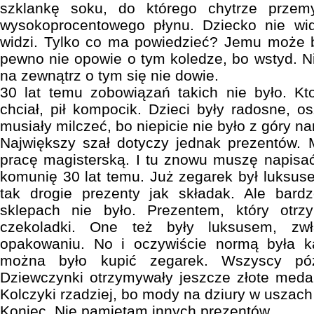
szklankę soku, do którego chytrze przem
wysokoprocentowego płynu. Dziecko nie wid
widzi. Tylko co ma powiedzieć? Jemu może b
pewno nie opowie o tym koledze, bo wstyd. Ni
na zewnątrz o tym się nie dowie.
30 lat temu zobowiązań takich nie było. Kto 
chciał, pił kompocik. Dzieci były radosne, o
musiały milczeć, bo niepicie nie było z góry n
Największy szał dotyczy jednak prezentów.
pracę magisterską. I tu znowu muszę napisać
komunię 30 lat temu. Już zegarek był luksus
tak drogie prezenty jak składak. Ale bar
sklepach nie było. Prezentem, który otr
czekoladki. One też były luksusem, zw
opakowaniu. No i oczywiście normą była k
można było kupić zegarek. Wszyscy późn
Dziewczynki otrzymywały jeszcze złote medal
Kolczyki rzadziej, bo mody na dziury w uszach 
Koniec. Nie pamiętam innych prezentów.