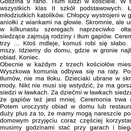
Godzina 9 rano. Tłum ludzi w kościele. W t
wszystkich klas II szkół podstawowych.
młodziutkich katolików. Chłopcy wystrojeni w g
aniołki z wiankami na głowie. Skromnie, ale ur
w kilkunastu szeregach naprzeciwko ołt
siedzące zajmują rodziny i tłum gapiów. Cere
trzy … Ktoś mdleje, komuś robi się słabo.
mszy. Idziemy do domu, gdzie w gronie najb
obiad. Koniec.
Obecnie w każdym z trzech kościołów mies
Wyszkowa komunia odbywa się na raty. Po
tłumów, nie ma tłoku. Dzieciaki ubrane w sk
mody. Nikt nie musi się wstydzić, że ma gors
siedzi w ławkach. Za dziećmi w ławkach siedz
że gapiów też jest mniej. Ceremonia trwa 
Potem uroczysty obiad w domu lub restaura
duży plus za to, że mamy mogą nareszcie poc
domowym przyjęciu coraz częściej korzysta
musimy godzinami stać przy garach i bieg