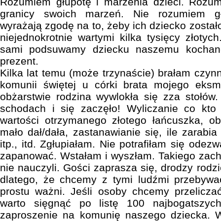
Rozumiem głupotę i marzenia dzieci. Rozum
granicy swoich marzeń. Nie rozumiem gł
wyrażają zgodę na to, żeby ich dziecko zosta
niejednokrotnie wartymi kilka tysięcy złotyc
sami podsuwamy dziecku naszemu kochan
prezent.
Kilka lat temu (może trzynaście) brałam czynn
komunii świętej u córki brata mojego eks
obżarstwie rodzina wywlokła się zza stołów
schodach i się zaczęło! Wyliczanie co kto d
wartości otrzymanego złotego łańcuszka, o
mało dał/dała, zastanawianie się, ile zarabia
itp., itd. Zgłupiałam. Nie potrafiłam się ode
zapanować. Wstałam i wyszłam. Takiego zach
nie nauczyli. Gości zaprasza się, drodzy rodzi
dlatego, że chcemy z tymi ludźmi przebywa
prostu ważni. Jeśli osoby chcemy przelicza
warto sięgnąć po listę 100 najbogatszy
zaproszenie na komunię naszego dziecka. 