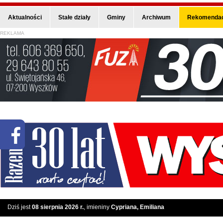
Aktualności
Stałe działy
Gminy
Archiwum
Rekomendac
REKLAMA
Dziś jest
08 sierpnia 2026 r.
, imieniny
Cypriana, Emiliana