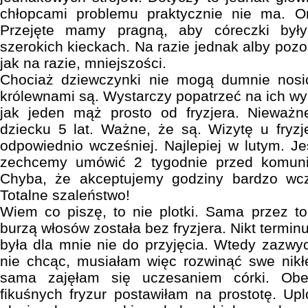
chłopcami problemu praktycznie nie ma. O
Przejęte mamy pragną, aby córeczki był
szerokich kieckach. Na razie jednak alby pozo
jak na razie, mniejszości.
Chociaż dziewczynki nie mogą dumnie nosić 
królewnami są. Wystarczy popatrzeć na ich wy
jak jeden mąż prosto od fryzjera. Nieważne
dziecku 5 lat. Ważne, że są. Wizytę u fryz
odpowiednio wcześniej. Najlepiej w lutym. Je
zechcemy umówić 2 tygodnie przed komun
Chyba, że akceptujemy godziny bardzo wcz
Totalne szaleństwo!
Wiem co piszę, to nie plotki. Sama przez t
burzą włosów została bez fryzjera. Nikt termin
była dla mnie nie do przyjęcia. Wtedy zazwy
nie chcąc, musiałam więc rozwinąć swe nikłe
sama zajęłam się uczesaniem córki. Obej
fikuśnych fryzur postawiłam na prostotę. Up