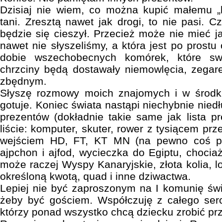
Dzisiaj nie wiem, co można kupić małemu „
tani. Zresztą nawet jak drogi, to nie pasi. 
będzie się cieszył. Przecież może nie mieć jak
nawet nie słyszeliśmy, a która jest po prost
dobie wszechobecnych komórek, które sw
chrzciny będą dostawały niemowlęcia, zegar
zbędnym.
Słyszę rozmowy moich znajomych i w środk
gotuje. Koniec świata nastąpi niechybnie niedł
prezentów (dokładnie takie same jak lista p
liście: komputer, skuter, rower z tysiącem prze
wejściem HD, FT, KT MN (na pewno coś p
ajpchon i ajfod, wycieczka do Egiptu, chocia
może raczej Wyspy Kanaryjskie, złota kolia, l
określoną kwotą, quad i inne dziwactwa.
Lepiej nie być zaproszonym na I komunię świę
żeby być gościem. Współczuję z całego ser
którzy ponad wszystko chcą dziecku zrobić pr