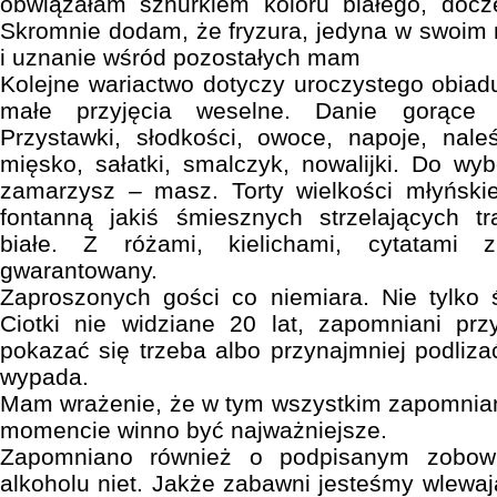
obwiązałam sznurkiem koloru białego, docze
Skromnie dodam, że fryzura, jedyna w swoim 
i uznanie wśród pozostałych mam
Kolejne wariactwo dotyczy uroczystego obiadu
małe przyjęcia weselne. Danie gorące j
Przystawki, słodkości, owoce, napoje, naleśn
mięsko, sałatki, smalczyk, nowalijki. Do wy
zamarzysz – masz. Torty wielkości młyńsk
fontanną jakiś śmiesznych strzelających tr
białe. Z różami, kielichami, cytatami 
gwarantowany.
Zaproszonych gości co niemiara. Nie tylko 
Ciotki nie widziane 20 lat, zapomniani prz
pokazać się trzeba albo przynajmniej podliza
wypada.
Mam wrażenie, że w tym wszystkim zapomnian
momencie winno być najważniejsze.
Zapomniano również o podpisanym zobowi
alkoholu niet. Jakże zabawni jesteśmy wlewają