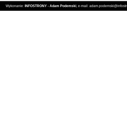
Wykonanie:
INFOSTRONY - Adam Podemski
, e-mail:
adam.podemski@infostro