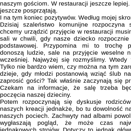
naszym gościom. W restauracji jeszcze lepiej.
jeszcze posprzątają.
I na tym koniec pozytywów. Według mojej skr
Dzisiaj szaleństwo komunijne rozpoczyna s
chcemy urządzić przyjęcie w restauracji musi
sali w chwili, gdy nasze dziecko rozpocznie
podstawowej. Przypomina mi to trochę p
donoszą ludzie, sale na przyjęcie weselne 
wcześniej. Najwyżej się rozmyślimy. Wtedy
Tylko nie bardzo wiem, czy można na tym zaro
dzieje, gdy młodzi postanowią wziąć ślub n
zaprosić gości? Tak właśnie zaczynają się p
Czekam na informacje, że salę trzeba bę
poczęcia naszej dzieciny.
Potem rozpoczynają się dyskusje rodziców
naszych kreacji jednakże, bo tu dowolność na
naszych pociech. Zachwyty nad albami powol
wygłaszają pogląd, że może czas naj
jednakowych strojów. Dotyczy to jednak głó